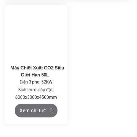
trình cô quay diễn ra ở nhiệt
phẩm ≥99.5%
độ thấp, tránh phân hủy
nhiệt.
Công suất tổng: 4.0 kW
(220-240V).
Thiết kế an toàn: Vật liệu
chống ăn mòn, hệ thống
kiểm soát nhiệt độ và tốc
độ quay tự động, đảm bảo
Máy Chiết Xuất CO2 Siêu
hoạt động ổn định và an
Giới Hạn 50L
toàn.
Điện 3 pha: 52KW
Kích thước lắp đặt:
6000x3000x4500mm
Khí CO2: Loại thực phẩm
Xem chi tiết
≥99.5%, trọng lượng bình
đơn ≥22kg; Rượu thực
phẩm ≥99.5%