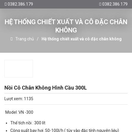
0382.386.179
0382.386.179
HỆ THỐNG CHIẾT XUẤT VÀ CÔ ĐẶC CHÂN
KHÔNG
Trang chủ
Hệ thống chiết xuất và cô đặc chân không
Nồi Cô Chân Không Hình Cầu 300L
Lượt xem: 1135
Model :VN -300
Thể tích nồi : 300 lít
Công suất bay hơi :50-100l/h ( tùy vào đặc tính nguyên liệu)