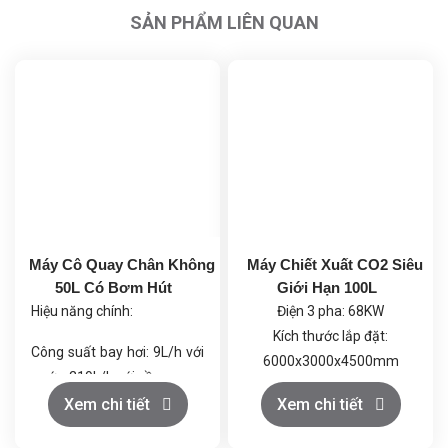
SẢN PHẨM LIÊN QUAN
Máy Cô Quay Chân Không
Máy Chiết Xuất CO2 Siêu
50L Có Bơm Hút
Giới Hạn 100L
Hiệu năng chính:
Điện 3 pha: 68KW
Kích thước lắp đặt:
Công suất bay hơi: 9L/h với
6000x3000x4500mm
nước, 219L/h với cồn.
Khí CO2: Loại thực phẩm
Chân không tối đa: 399.9
Xem chi tiết
Xem chi tiết
≥99.5%, trọng lượng bình
Pa (dưới 3mmHg), giúp quá
đơn ≥22kg; Rượu thực