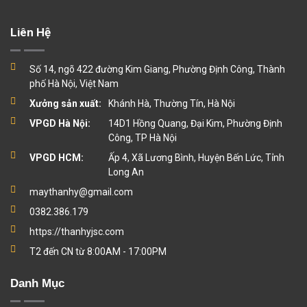
Liên Hệ
Số 14, ngõ 422 đường Kim Giang, Phường Định Công, Thành
phố Hà Nội, Việt Nam
Xưởng sản xuất:
Khánh Hà, Thường Tín, Hà Nội
VPGD Hà Nội:
14D1 Hồng Quang, Đại Kim, Phường Định
Công, TP Hà Nội
VPGD HCM:
Ấp 4, Xã Lương Bình, Huyện Bến Lức, Tỉnh
Long An
maythanhy@gmail.com
0382.386.179
https://thanhyjsc.com
T2 đến CN từ 8:00AM - 17:00PM
Danh Mục