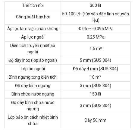
Thể tích nồi
300 lít
50-100 l/h (tùy vào đặc tính nguyên
Công suất bay hơi
liệu)
Áp lực làm việc chân không
-0.05 ~ -0.095 MPa
Áp lực ngoài
0.25 MPa
Diện tích truyền nhiệt áo
1.5 m²
ngoài
Độ dày inox (lớp áo ngoài)
5 mm (SUS 304)
Lớp áo ngoài
Độ dày 4 mm (SUS 304)
Bình ngưng tổng diện tích
10 m²
Độ dày bình ngưng
3 mm (SUS 304)
Bình chứa nước ngưng
150 lít
Độ dày bình chứa nước
3 mm (SUS 304)
ngưng
Lớp bảo ôn cách nhiệt bình
Dày 50 mm
chứa