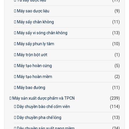
Tủ sấy dược liệu
(17)
Máy sao dược liệu
(9)
Máy sấy chân không
(11)
Máy sấy vi sóng chân không
(13)
Máy sấy phun ly tâm
(10)
Máy trộn bột ướt
(1)
Máy tạo hoàn cứng
(5)
Máy tạo hoàn mềm
(2)
Máy bao đường
(11)
Máy sản xuất dược phẩm và TPCN
(239)
Dây chuyền bào chế cốm viên
(114)
Dây chuyền pha chế lỏng
(13)
Dây chuyền sản xuất nang mềm
(24)