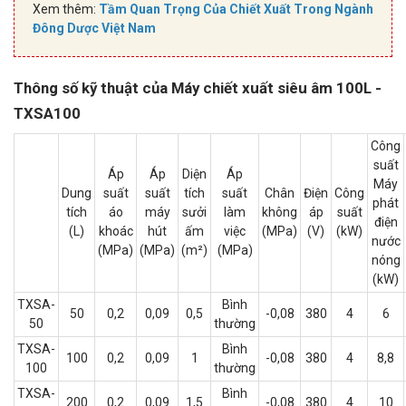
Xem thêm:
Tầm Quan Trọng Của Chiết Xuất Trong Ngành
Đông Dược Việt Nam
Thông số kỹ thuật của Máy chiết xuất siêu âm 100L -
TXSA100
Công
suất
Áp
Áp
Diện
Áp
Máy
Dung
suất
suất
tích
suất
Chân
Điện
Công
phát
tích
áo
máy
sưởi
làm
không
áp
suất
điện
(L)
khoác
hút
ấm
việc
(MPa)
(V)
(kW)
nước
(MPa)
(MPa)
(m²)
(MPa)
nóng
(kW)
TXSA-
Bình
50
0,2
0,09
0,5
-0,08
380
4
6
50
thường
TXSA-
Bình
100
0,2
0,09
1
-0,08
380
4
8,8
100
thường
TXSA-
Bình
200
0,2
0,09
1,5
-0,08
380
4
10