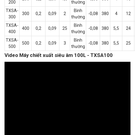
200
thường
TXSA-
Bình
300
0,2
0,09
2
-0,08
380
4
12
300
thường
TXSA-
Bình
400
0,2
0,09
25
-0,08
380
5,5
24
400
thường
TXSA-
Bình
500
0,2
0,09
3
-0,08
380
5,5
25
500
thường
Video Máy chiết xuất siêu âm 100L - TXSA100