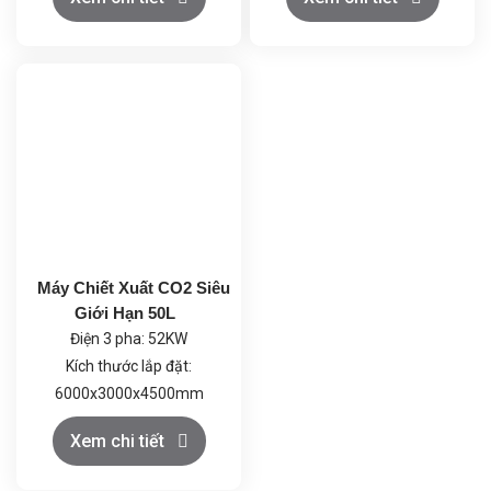
≥99.5%, trọng lượng bình
Pa (dưới 3mmHg), giúp quá
đơn ≥22kg; Rượu thực
trình cô quay diễn ra ở nhiệt
phẩm ≥99.5%
độ thấp, tránh phân hủy
nhiệt.
Công suất tổng: 4.0 kW
(220-240V).
Thiết kế an toàn: Vật liệu
chống ăn mòn, hệ thống
kiểm soát nhiệt độ và tốc
độ quay tự động, đảm bảo
Máy Chiết Xuất CO2 Siêu
hoạt động ổn định và an
Giới Hạn 50L
toàn.
Điện 3 pha: 52KW
Kích thước lắp đặt:
6000x3000x4500mm
Khí CO2: Loại thực phẩm
Xem chi tiết
≥99.5%, trọng lượng bình
đơn ≥22kg; Rượu thực