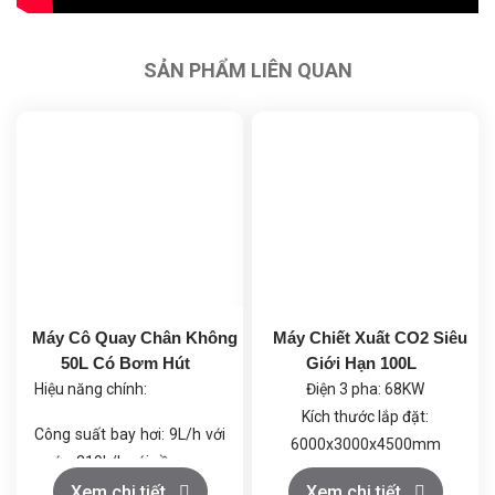
SẢN PHẨM LIÊN QUAN
Máy Cô Quay Chân Không
Máy Chiết Xuất CO2 Siêu
50L Có Bơm Hút
Giới Hạn 100L
Hiệu năng chính:
Điện 3 pha: 68KW
Kích thước lắp đặt:
Công suất bay hơi: 9L/h với
6000x3000x4500mm
nước, 219L/h với cồn.
Khí CO2: Loại thực phẩm
Chân không tối đa: 399.9
Xem chi tiết
Xem chi tiết