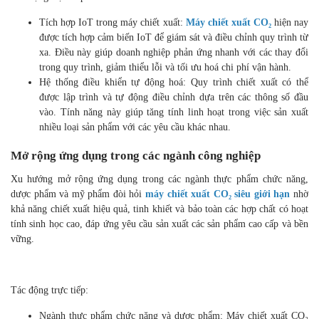
và thường yêu cầu nhân lực có tay nghề. Điều này dẫn dến chi phí
vận hành cao và nguy cơ sai sót nếu thiếu đi sự kiểm soát chặt chẽ.
Tác động trực tiếp:
Tích hợp IoT trong máy chiết xuất:
Máy chiết xuất CO₂
hiện
nay được tích hợp cảm biến IoT để giám sát và điều chỉnh
quy trình từ xa. Điều này giúp doanh nghiệp phản ứng nhanh
với các thay đổi trong quy trình, giảm thiểu lỗi và tối ưu hoá
chi phí vận hành.
Hệ thống điều khiển tự động hoá: Quy trình chiết xuất có thể
được lập trình và tự động điều chỉnh dựa trên các thông số
đầu vào. Tính năng này giúp tăng tính linh hoạt trong việc
sản xuất nhiều loại sản phẩm với các yêu cầu khác nhau.
Mở rộng ứng dụng trong các ngành công nghiệp
Xu hướng mở rộng ứng dụng trong các ngành thực phẩm chức
năng, dược phẩm và mỹ phẩm đòi hỏi
máy chiết xuất CO₂ siêu
giới hạn
nhờ khả năng chiết xuất hiệu quả, tinh khiết và bảo toàn
các hợp chất có hoạt tính sinh học cao, đáp ứng yêu cầu sản xuất
các sản phẩm cao cấp và bền vững.