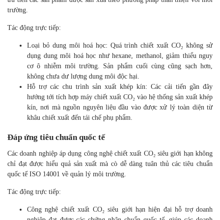
Thân thiện với môi trường
Ngành công nghiệp toàn cầu đang chịu áp lực giảm thiểu tác động
môi trường và phát triển các quy trình sản xuất xanh. Khách hàng
ngày càng ưu tiên các sản phẩm được sản xuấ theo phương pháp
thân thiện với môi trường.
Tác động trực tiếp:
Loại bỏ dung môi hoá học: Quá trình chiết xuất CO₂ không sử
dụng dung môi hoá học như hexane, methanol, giảm thiểu
nguy cơ ô nhiễm môi trường. Sản phẩm cuối cùng cũng sạch
hơn, không chưa dư lượng dung môi độc hại.
Hỗ trợ các chu trình sản xuất khép kín: Các cải tiến gần đây
hướng tới tích hợp máy chiết xuất CO₂ vào hệ thống sản xuất
khép kín, nơi mà nguồn nguyên liệu đầu vào được xử lý toàn
diện từ khâu chiết xuất đến tái chế phụ phẩm.
Đáp ứng tiêu chuẩn quốc tế
Các doanh nghiệp áp dụng công nghệ chiết xuất CO₂ siêu giới hạn
không chỉ đạt được hiểu quả sản xuất mà cò dễ dàng tuân thủ các