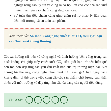
tiêu chuẩn quốc tế ISO 14001 về quản lý môi trường.
Tác động trực tiếp:
Công nghệ chiết xuất CO₂ siêu giới hạn hiện đại hỗ trợ doanh
nghiệp đạt được các chứng nhận chuẩn quốc tế, giúp các
doanh nghiệp nâng cao uy tín và cũng là cơ hội lớn cho các
nhà sản xuất muốn tham gia vào chuỗi cung ứng toàn cầu.
Sự tuân thủ tiêu chuẩn cũng giúp giảm rủi ro pháp lý liên
quan đến môi trường và an toàn sản phẩm.
Xem thêm về:
So sánh Công nghệ chiết xuất CO₂ siêu giới
hạn và Chiết xuất thông thường
Các xu hướng cải tiến về công nghệ và định hướng bền vững trong
sản xuất không chỉ giúp máy chiết xuất CO₂ siêu giới hạn trở nên
hiệu quả hơn mà còn đáp ứng các yêu cầu khắt khe của thị trường
hiện đại. Với những lợi thế này, công nghệ chiết xuất CO₂ siêu giới
hạn ngày càng khẳng định vị thế trong việc cung cấp các sản phẩm
chất lượng cao, thân thiện với môi trường và đáp ứng nhu cầu đa