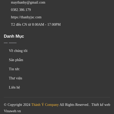
Xưởng sản xuất:
Khánh Hà, Thường Tín, Hà Nội
VPGD Hà Nội:
14D1 Hồng Quang, Đại Kim, Phường Định
Công, TP Hà Nội
VPGD HCM:
Ấp 4, Xã Lương Bình, Huyện Bến Lức, Tỉnh
Long An
maythanhy@gmail.com
0382.386.179
https://thanhyjsc.com
T2 đến CN từ 8:00AM - 17:00PM
Danh Mục
Về chúng tôi
Sản phẩm
Tin tức
Thư viện