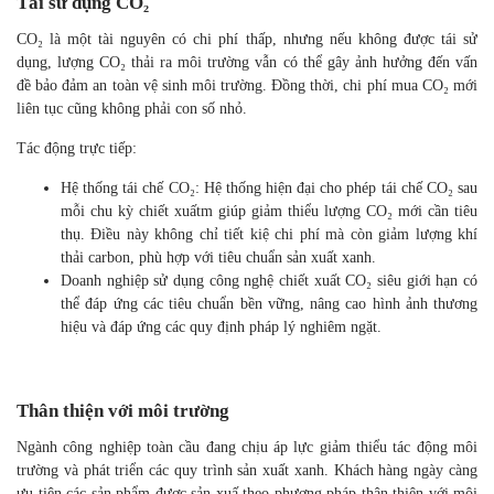
thực phẩm chứ năng.
Công nghệ chiết xuất CO₂ siêu giới hạn
đáp
ứng tốt xu hướng này khi tạo ra các sản phẩm tinh khiết, không dư
lượng dung môi và bảo toàn tối đa hoạt chất.
Tái sử dụng CO₂
CO₂ là một tài nguyên có chi phí thấp, nhưng nếu không được tái sử
dụng, lượng CO₂ thải ra môi trường vẫn có thể gây ảnh hưởng đến
vấn đề bảo đảm an toàn vệ sinh môi trường. Đồng thời, chi phí
mua CO₂ mới liên tục cũng không phải con số nhỏ.
Tác động trực tiếp:
Hệ thống tái chế CO₂: Hệ thống hiện đại cho phép tái chế CO₂
sau mỗi chu kỳ chiết xuấtm giúp giảm thiểu lượng CO₂ mới
cần tiêu thụ. Điều này không chỉ tiết kiệ chi phí mà còn giảm
lượng khí thải carbon, phù hợp với tiêu chuẩn sản xuất xanh.
Doanh nghiệp sử dụng công nghệ chiết xuất CO₂ siêu giới
hạn có thể đáp ứng các tiêu chuẩn bền vững, nâng cao hình
ảnh thương hiệu và đáp ứng các quy định pháp lý nghiêm
ngặt.