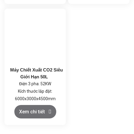
đơn ≥22kg; Rượu thực
trình cô quay diễn ra ở nhiệt
phẩm ≥99.5%
độ thấp, tránh phân hủy
nhiệt.
Công suất tổng: 4.0 kW
(220-240V).
Thiết kế an toàn: Vật liệu
chống ăn mòn, hệ thống
kiểm soát nhiệt độ và tốc
độ quay tự động, đảm bảo
Máy Chiết Xuất CO2 Siêu
hoạt động ổn định và an
Giới Hạn 50L
toàn.
Điện 3 pha: 52KW
Kích thước lắp đặt:
6000x3000x4500mm
Khí CO2: Loại thực phẩm
Xem chi tiết
≥99.5%, trọng lượng bình
đơn ≥22kg; Rượu thực
phẩm ≥99.5%