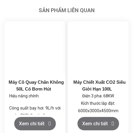
SẢN PHẨM LIÊN QUAN
Máy Cô Quay Chân Không
Máy Chiết Xuất CO2 Siêu
50L Có Bơm Hút
Giới Hạn 100L
Hiệu năng chính:
Điện 3 pha: 68KW
Kích thước lắp đặt:
Công suất bay hơi: 9L/h với
6000x3000x4500mm
nước, 219L/h với cồn.
Khí CO2: Loại thực phẩm
Chân không tối đa: 399.9
Xem chi tiết
Xem chi tiết
≥99.5%, trọng lượng bình
Pa (dưới 3mmHg), giúp quá