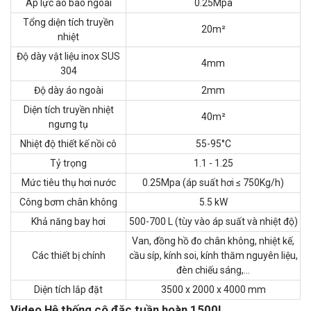
Áp lực áo bao ngoài
0.25Mpa
Tổng diện tích truyền
20m²
nhiệt
Độ dày vật liệu inox SUS
4mm
304
Độ dày áo ngoài
2mm
Diện tích truyền nhiệt
40m²
ngưng tụ
Nhiệt độ thiết kế nồi cô
55-95°C
Tỷ trọng
1.1 - 1.25
Mức tiêu thụ hơi nước
0.25Mpa (áp suất hơi ≤ 750Kg/h)
Công bơm chân không
5.5 kW
Khả năng bay hơi
500-700 L (tùy vào áp suất và nhiệt độ)
Van, đồng hồ đo chân không, nhiệt kế,
Các thiết bị chính
cầu síp, kính soi, kính thăm nguyên liệu,
đèn chiếu sáng,...
Diện tích lắp đặt
3500 x 2000 x 4000 mm
Video Hệ thống cô đặc tuần hoàn 1500L