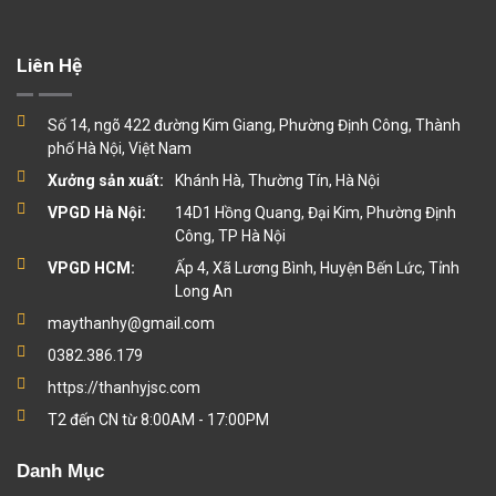
Liên Hệ
Số 14, ngõ 422 đường Kim Giang, Phường Định Công, Thành
phố Hà Nội, Việt Nam
Xưởng sản xuất:
Khánh Hà, Thường Tín, Hà Nội
VPGD Hà Nội:
14D1 Hồng Quang, Đại Kim, Phường Định
Công, TP Hà Nội
VPGD HCM:
Ấp 4, Xã Lương Bình, Huyện Bến Lức, Tỉnh
Long An
maythanhy@gmail.com
0382.386.179
https://thanhyjsc.com
T2 đến CN từ 8:00AM - 17:00PM
Danh Mục