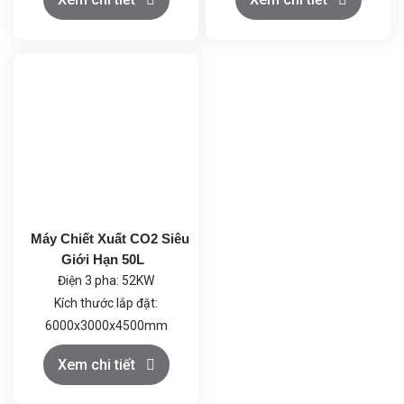
≥99.5%, trọng lượng bình
Pa (dưới 3mmHg), giúp quá
đơn ≥22kg; Rượu thực
trình cô quay diễn ra ở nhiệt
phẩm ≥99.5%
độ thấp, tránh phân hủy
nhiệt.
Công suất tổng: 4.0 kW
(220-240V).
Thiết kế an toàn: Vật liệu
chống ăn mòn, hệ thống
kiểm soát nhiệt độ và tốc
độ quay tự động, đảm bảo
Máy Chiết Xuất CO2 Siêu
hoạt động ổn định và an
Giới Hạn 50L
toàn.
Điện 3 pha: 52KW
Kích thước lắp đặt:
6000x3000x4500mm
Khí CO2: Loại thực phẩm
Xem chi tiết
≥99.5%, trọng lượng bình
đơn ≥22kg; Rượu thực