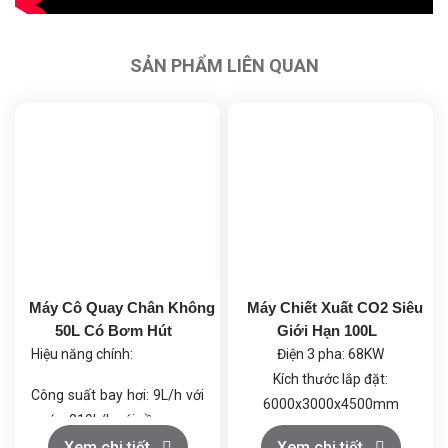
SẢN PHẨM LIÊN QUAN
Máy Cô Quay Chân Không
Máy Chiết Xuất CO2 Siêu
50L Có Bơm Hút
Giới Hạn 100L
Hiệu năng chính:
Điện 3 pha: 68KW
Kích thước lắp đặt:
Công suất bay hơi: 9L/h với
6000x3000x4500mm
nước, 219L/h với cồn.
Khí CO2: Loại thực phẩm
Chân không tối đa: 399.9
Xem chi tiết
Xem chi tiết