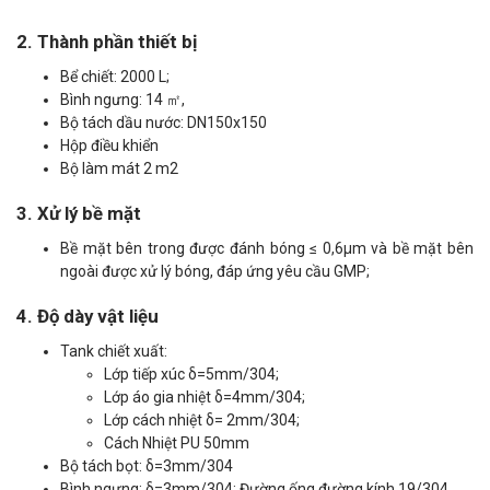
2. Thành phần thiết bị
Bể chiết: 2000 L;
​​Bình ngưng: 14 ㎡,
Bộ tách dầu nước: DN150x150
Hộp điều khiển
Bộ làm mát 2 m2
3. Xử lý bề mặt
Bề mặt bên trong được đánh bóng ≤ 0,6μm và bề mặt bên
ngoài được xử lý bóng, đáp ứng yêu cầu GMP;
4. Độ dày vật liệu
Tank chiết xuất:
Lớp tiếp xúc δ=5mm/304;
Lớp áo gia nhiệt δ=4mm/304;
Lớp cách nhiệt δ= 2mm/304;
Cách Nhiệt PU 50mm
Bộ tách bọt: δ=3mm/304
Bình ngưng: δ=3mm/304; Đường ống đường kính 19/304