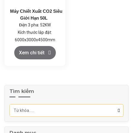
độ quay tự động, đảm bảo
Máy Chiết Xuất CO2 Siêu
hoạt động ổn định và an
Giới Hạn 50L
toàn.
Điện 3 pha: 52KW
Kích thước lắp đặt:
6000x3000x4500mm
Khí CO2: Loại thực phẩm
Xem chi tiết
≥99.5%, trọng lượng bình
đơn ≥22kg; Rượu thực
phẩm ≥99.5%
Tìm kiếm
Danh mục