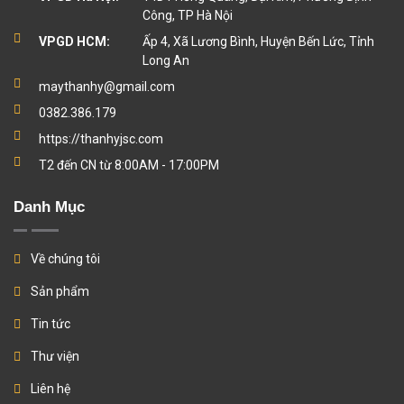
Công, TP Hà Nội
VPGD HCM:
Ấp 4, Xã Lương Bình, Huyện Bến Lức, Tỉnh
Long An
maythanhy@gmail.com
0382.386.179
https://thanhyjsc.com
T2 đến CN từ 8:00AM - 17:00PM
Danh Mục
Về chúng tôi
Sản phẩm
Tin tức
Thư viện
Liên hệ