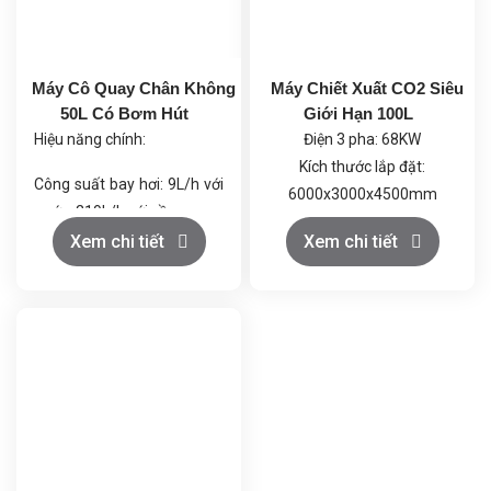
Máy Cô Quay Chân Không
Máy Chiết Xuất CO2 Siêu
50L Có Bơm Hút
Giới Hạn 100L
Hiệu năng chính:
Điện 3 pha: 68KW
Kích thước lắp đặt:
Công suất bay hơi: 9L/h với
6000x3000x4500mm
nước, 219L/h với cồn.
Khí CO2: Loại thực phẩm
Chân không tối đa: 399.9
Xem chi tiết
Xem chi tiết
≥99.5%, trọng lượng bình
Pa (dưới 3mmHg), giúp quá
đơn ≥22kg; Rượu thực
trình cô quay diễn ra ở nhiệt
phẩm ≥99.5%
độ thấp, tránh phân hủy
nhiệt.
Công suất tổng: 4.0 kW
(220-240V).
Thiết kế an toàn: Vật liệu
chống ăn mòn, hệ thống
kiểm soát nhiệt độ và tốc