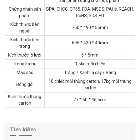
sản phẩm dùng cho thực phẩm
Chứng nhận sản
BPA, CHCC, CP65, FDA, MSDS, PAHs, REACH,
phẩm
RoHS, SDS-EU
Kích thước bên
760 * 490 * 55mm
ngoài
Kích thước bên
695 * 430 * 40mm
trong
Kích thước lỗ lưới
5 * 5mm
Trọng lượng
1,5kg mỗi chiếc
Màu sắc
Trắng / Xanh lá cây / Vàng
10 chiếc mỗi thùng carton, 17kg mỗi thùng
Đóng gói
carton
Kích thước thùng
77 * 50 * 46,5cm
carton
Tìm kiếm