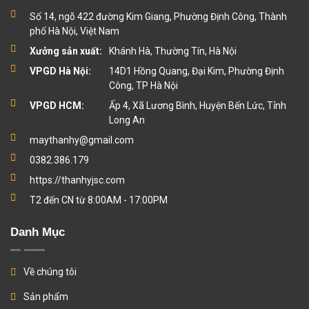
Số 14, ngõ 422 đường Kim Giang, Phường Định Công, Thành
phố Hà Nội, Việt Nam
Xưởng sản xuất:
Khánh Hà, Thường Tín, Hà Nội
VPGD Hà Nội:
14D1 Hồng Quang, Đại Kim, Phường Định
Công, TP Hà Nội
VPGD HCM:
Ấp 4, Xã Lương Bình, Huyện Bến Lức, Tỉnh
Long An
maythanhy@gmail.com
0382.386.179
https://thanhyjsc.com
T2 đến CN từ 8:00AM - 17:00PM
Danh Mục
Về chúng tôi
Sản phẩm