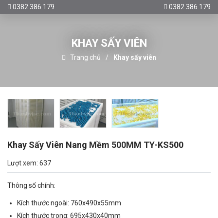
0382.386.179
0382.386.179
KHAY SẤY VIÊN
Trang chủ
Khay sấy viên
Khay Sấy Viên Nang Mềm 500MM TY-KS500
Lượt xem: 637
Thông số chính:
Kích thước ngoài: 760x490x55mm
Kích thước trong: 695x430x40mm