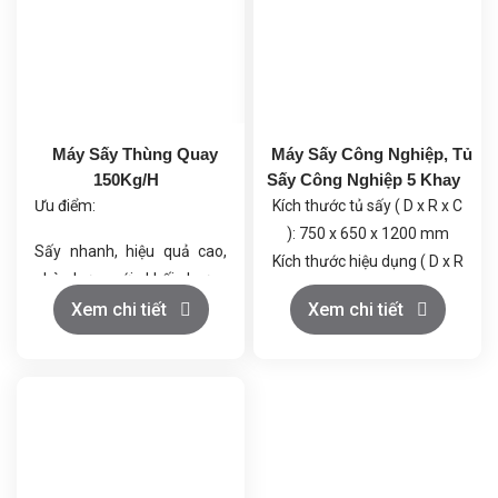
Máy Sấy Thùng Quay
Máy Sấy Công Nghiệp, Tủ
150Kg/H
Sấy Công Nghiệp 5 Khay
Ưu điểm:
Kích thước tủ sấy ( D x R x C
): 750 x 650 x 1200 mm
Sấy nhanh, hiệu quả cao,
Kích thước hiệu dụng ( D x R
phù hợp với khối lượng
x C ): 450 x 600 x 800 mm
nguyên liệu lớn.
Xem chi tiết
Xem chi tiết
Sử dụng bông thủy tinh
Cấu tạo đơn giản, dễ vận
cách nhiệt dày 50mm
hành và bảo trì.
Cánh cửa 1 cái, có zoăng
Độ bền cao, chịu được môi
làm kín.
trường làm việc khắc
Tủ có 5 khay
nghiệt.
Kích thước khay: D600 x
Thích ứng với nhiều loại
R400 x C50 mm