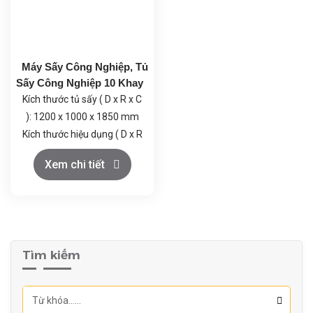
nguyên liệu khác nhau.
Nhiệt độ trong buồng: 30°C
÷ 120°C
Máy Sấy Công Nghiệp, Tủ
Sấy Công Nghiệp 10 Khay
Kích thước tủ sấy ( D x R x C
): 1200 x 1000 x 1850 mm
Kích thước hiệu dụng ( D x R
x C ): 600 x 800 x 1300 mm
Xem chi tiết
Sử dụng bông thủy tinh
cách nhiệt dày 50mm
Cánh cửa 1 cái, có zoăng
làm kín.
Tủ có 10 khay
Tìm kiếm
Kích thước khay:
500x800x40 mm
Nhiệt độ trong buồng: 30°C
÷ 120°C