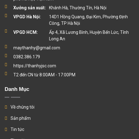
Xưởng sản xuất:
Khánh Hà, Thường Tín, Hà Nội
VPGD Hà Nội:
14D1 Hồng Quang, Đại Kim, Phường Định
Công, TP Hà Nội
VPGD HCM:
Ấp 4, Xã Lương Bình, Huyện Bến Lức, Tỉnh
Long An
maythanhy@gmail.com
0382.386.179
https://thanhyjsc.com
T2 đến CN từ 8:00AM - 17:00PM
Danh Mục
Về chúng tôi
Sản phẩm
Tin tức