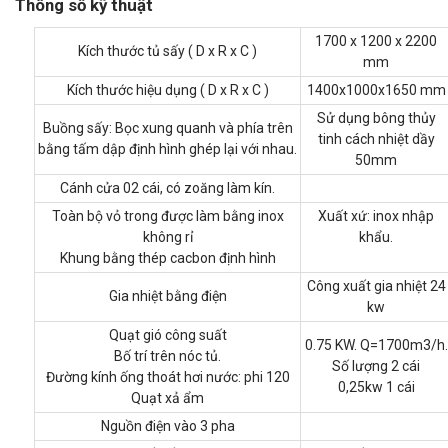
Thông số kỹ thuật
1700 x 1200 x 2200
Kích thước tủ sấy ( D x R x C )
mm
Kích thước hiệu dụng ( D x R x C )
1400x1000x1650 mm
Sử dụng bông thủy
Buồng sấy: Bọc xung quanh và phía trên
tinh cách nhiệt dầy
bằng tấm dập định hình ghép lại với nhau.
50mm
Cánh cửa 02 cái, có zoăng làm kín.
Toàn bộ vỏ trong được làm bằng inox
Xuất xứ: inox nhập
không rỉ
khẩu.
Khung bằng thép cacbon định hình
Công xuất gia nhiệt 24
Gia nhiệt bằng điện
kw
Quạt gió công suất
0.75 KW. Q=1700m3/h.
Bố trí trên nóc tủ.
Số lượng 2 cái
Đường kính ống thoát hơi nước: phi 120
0,25kw 1 cái
Quạt xả ẩm
Nguồn điện vào 3 pha