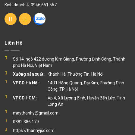
Kinh doanh 4: 0946.651.567
Liên Hệ
Số 14, ngõ 422 đường Kim Giang, Phường Định Công, Thành
phố Hà Nội, Việt Nam
Xưởng sản xuất:
Khánh Hà, Thường Tín, Hà Nội
VPGD Hà Nội:
14D1 Hồng Quang, Đại Kim, Phường Định
Công, TP Hà Nội
VPGD HCM:
Ấp 4, Xã Lương Bình, Huyện Bến Lức, Tỉnh
Long An
maythanhy@gmail.com
0382.386.179
https://thanhyjsc.com