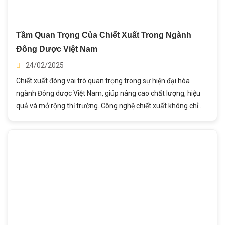
Tầm Quan Trọng Của Chiết Xuất Trong Ngành
Đông Dược Việt Nam
24/02/2025
Chiết xuất đóng vai trò quan trọng trong sự hiện đại hóa
ngành Đông dược Việt Nam, giúp nâng cao chất lượng, hiệu
quả và mở rộng thị trường. Công nghệ chiết xuất không chỉ
giúp bảo toàn hoạt chất sinh học mà còn loại bỏ các tạp chất
không cần thiết, từ đó nâng cao hiệu quả điều trị và an toàn
sử dụng. Bài viết này, Thành Ý sẽ phân tích sâu hơn về tầm
quan trọng của chiết xuất trong ngành Đông Dược Việt Nam.