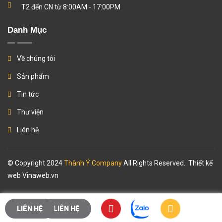
T2 đến CN từ 8:00AM - 17:00PM
Danh Mục
Về chúng tôi
Sản phẩm
Tin tức
Thư viện
Liên hệ
© Copyright 2024
Thành Ý Company
All Rights Reserved.. Thiết kế
web
Vinaweb.vn
LIÊN HỆ
LIÊN HỆ