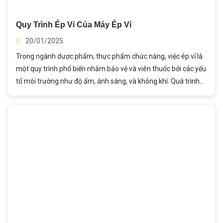
Quy Trình Ép Vỉ Của Máy Ép Vỉ
20/01/2025
Trong ngành dược phẩm, thực phẩm chức năng, việc ép vỉ là
một quy trình phổ biến nhằm bảo vệ và viên thuốc bởi các yếu
tố môi trường như độ ẩm, ánh sáng, và không khí. Quá trình
này không chỉ bảo vệ viên thuốc bởi các yêu tố bên ngoài mà
còn giúp tăng tính thẩm mĩ và nhận diên thương hiệu của sản
phẩm. Trong bài viết này, hãy cùng Thành Ý tìm hiểu Quy
Trình Ép Vỉ Của Máy Ép Vỉ nhé!