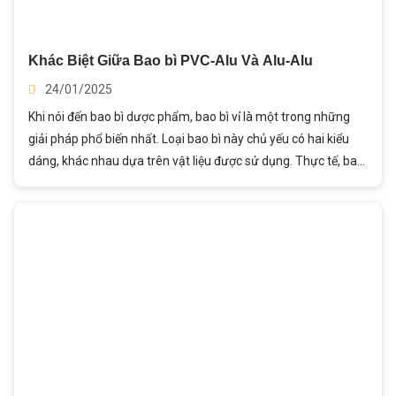
Khác Biệt Giữa Bao bì PVC-Alu Và Alu-Alu
24/01/2025
Khi nói đến bao bì dược phẩm, bao bì vỉ là một trong những
giải pháp phổ biến nhất. Loại bao bì này chủ yếu có hai kiểu
dáng, khác nhau dựa trên vật liệu được sử dụng. Thực tế, bao
bì vỉ thường được sử dụng trong ngành dược phẩm thường là
loại nhôm-nhựa (Alu-PVC). Loại còn lại sử dụng nhôm-nhôm
(Alu-Alu) để đóng gói. Hãy cùng Thành Ý khám phá sự khác
biệt giữa bao bì vỉ Alu-Alu và Alu-PVC!