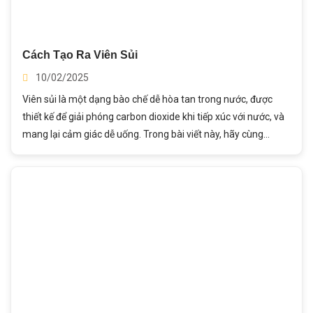
Cách Tạo Ra Viên Sủi
10/02/2025
Viên sủi là một dạng bào chế dễ hòa tan trong nước, được
thiết kế để giải phóng carbon dioxide khi tiếp xúc với nước, và
mang lại cảm giác dễ uống. Trong bài viết này, hãy cùng
Thành Ý sẽ tìm hiểu quá trình tạo ra viên sủi và những yếu tố
quan trọng trong sản xuất!