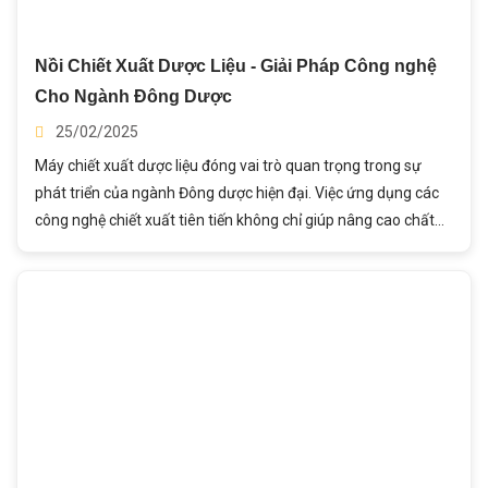
Nồi Chiết Xuất Dược Liệu - Giải Pháp Công nghệ
Cho Ngành Đông Dược
25/02/2025
Máy chiết xuất dược liệu đóng vai trò quan trọng trong sự
phát triển của ngành Đông dược hiện đại. Việc ứng dụng các
công nghệ chiết xuất tiên tiến không chỉ giúp nâng cao chất
lượng dược liệu mà còn tạo ra các sản phẩm có giá trị kinh tế
cao, đáp ứng nhu cầu thị trường trong và ngoài nước. Với xu
hướng phát triển mạnh mẽ của ngành dược liệu thiên nhiên
và y học cổ truyền, đầu tư vào công nghệ máy chiết xuất sẽ là
hướng đi chiến lược giúp doanh nghiệp Đông dược Việt Nam
nâng cao năng lực cạnh tranh và hội nhập sâu hơn vào thị
trường quốc tế. Bài viết này, hãy cũng Thành Ý tìm hiểu về Nồi
Chiết Xuất Dược Liệu nhé!