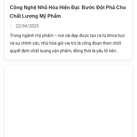
Công Nghệ Nhũ Hóa Hiện Đại: Bước Đột Phá Cho
Chất Lượng Mỹ Phẩm
22/04/2025
Trong ngành mỹ phẩm – nơi cái đẹp được tạo ra từ khoa học
và sự chính xác, nhũ hóa giữ vai trò là công đoạn then chốt
quyết định chất lượng sản phẩm, đồng thời là yếu tố tiên
phong trong cuộc cách mạng công nghệ làm đẹp. Từ những
công thức truyền thống đến các giải pháp nano hiện đại, quá
trình nhũ hóa đã mở ra kỷ nguyên mới cho mỹ phẩm - nơi tính
ổn định, khả năng thẩm thấu vượt trội và trải nghiệm người
dùng được nâng tầm. Trong bài viết này, hãy cùng Thành Ý
đào sâu phân tích sâu vai trò không thể thay thế của nhũ hóa
trong sản xuất mỹ phẩm, đồng thời cập nhật những xu hướng
công nghệ đột phá như hệ nhũ tương nano, máy nhũ hóa
thông minh đang định hình tương lai ngành công nghiệp tỷ đô
này.