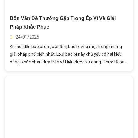
Bốn Vấn Đề Thường Gặp Trong Ép Vỉ Và Giải
Pháp Khắc Phục
24/01/2025
Khi nói đến bao bì dược phẩm, bao bì vỉ là một trong những
giải pháp phổ biến nhất. Loại bao bì này chủ yếu có hai kiểu
dáng, khác nhau dựa trên vật liệu được sử dụng. Thực tế, bao
bì vỉ thường được sử dụng trong ngành dược phẩm thường là
loại nhôm-nhựa (Alu-PVC). Loại còn lại sử dụng nhôm-nhôm
(Alu-Alu) để đóng gói. Tuy nhiên, trong quá trình ép vỉ, bạn có
thể gặp nhiều vấn đề. Bài viết này, Thành Ý sẽ giúp bạn hiểu
nguyên nhân và cách tối ưu hóa quy trình.