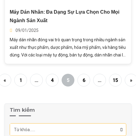
Máy Dán Nhãn: Đa Dạng Sự Lựa Chọn Cho Mọi
Ngành Sản Xuất
09/01/2025
Máy dán nhãn đóng vai trò quan trọng trong nhiều ngành sản
xuất như thực phẩm, dược phẩm, hóa mỹ phẩm, và hàng tiêu
dùng. Với các loại máy tự động, bán tự động, dán nhãn chai lọ,
cuộn tròn, hay in ngược, mỗi loại máy phù hợp với nhu cầu
sản xuất khác nhau, từ quy mô lớn đến nhỏ. Việc chọn lựa
máy dán nhãn phù hợp giúp tăng năng suất, giảm chi phí, và
«
1
...
4
5
6
...
15
»
đảm bảo chất lượng sản phẩm, đáp ứng yêu cầu thẩm mỹ và
quy định ngành. Trong bài viết này, hãy cùng Thành Ý đi sâu
tìm hiểu về Máy Dán Nhãn - Giải Pháp Hoàn Hảo Cho Doanh
Nghiệp nhé!
Tìm kiếm