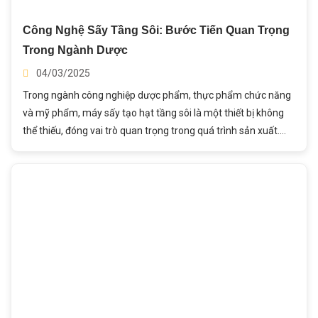
Công Nghệ Sấy Tầng Sôi: Bước Tiến Quan Trọng
Trong Ngành Dược
04/03/2025
Trong ngành công nghiệp dược phẩm, thực phẩm chức năng
và mỹ phẩm, máy sấy tạo hạt tầng sôi là một thiết bị không
thể thiếu, đóng vai trò quan trọng trong quá trình sản xuất.
Nhờ vào công nghệ hiện đại, máy giúp sấy khô hạt cốm một
cách nhanh chóng, đồng đều và hiệu quả, đồng thời cải thiện
chất lượng sản phẩm và tối ưu hóa quy trình sản xuất. Trong
bài viết này, hãy cùng Thành Ý lí giải Tại Sao Máy Sấy Tầng
Sôi Được Ưa Chuộng Trong Ngành Dược nhé!