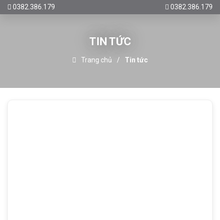
0382.386.179
0382.386.179
TIN TỨC
Trang chủ
Tin tức