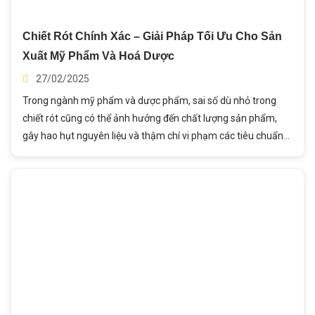
Chiết Rót Chính Xác – Giải Pháp Tối Ưu Cho Sản
Xuất Mỹ Phẩm Và Hoá Dược
27/02/2025
Trong ngành mỹ phẩm và dược phẩm, sai số dù nhỏ trong
chiết rót cũng có thể ảnh hưởng đến chất lượng sản phẩm,
gây hao hụt nguyên liệu và thậm chí vi phạm các tiêu chuẩn
an toàn. Để đảm bảo độ chính xác tuyệt đối, các doanh nghiệp
ngày càng chú trọng đến việc ứng dụng công nghệ chiết rót
hiện đại trong sản xuất. Trong bài viết này, Thành Ý sẽ giúp
bạn khám phá tầm quan trọng của công nghệ chiết rót đối với
ngành mỹ phẩm & dược phẩm.