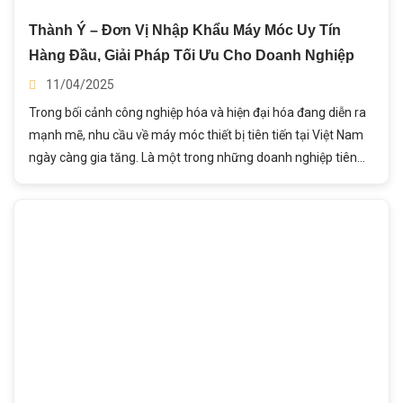
Thành Ý – Đơn Vị Nhập Khẩu Máy Móc Uy Tín
Hàng Đầu, Giải Pháp Tối Ưu Cho Doanh Nghiệp
11/04/2025
Trong bối cảnh công nghiệp hóa và hiện đại hóa đang diễn ra
mạnh mẽ, nhu cầu về máy móc thiết bị tiên tiến tại Việt Nam
ngày càng gia tăng. Là một trong những doanh nghiệp tiên
phong trong lĩnh vực nhập khẩu máy móc, Công ty Cổ
phần Chế tạo máy Thành Ý tự hào khẳng định vị thế vững
chắc với năng lực vượt trội, mạng lưới đối tác toàn cầu và dịch
vụ toàn diện từ A-Z.