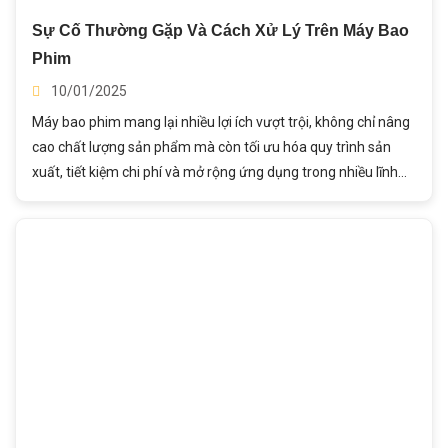
Sự Cố Thường Gặp Và Cách Xử Lý Trên Máy Bao
Phim
10/01/2025
Máy bao phim mang lại nhiều lợi ích vượt trội, không chỉ nâng
cao chất lượng sản phẩm mà còn tối ưu hóa quy trình sản
xuất, tiết kiệm chi phí và mở rộng ứng dụng trong nhiều lĩnh
vực. Trong bài viết này, hãy cùng Thành Ý đi sâu tìm hiểu về
Máy Bao Phim - Bước Đột Phá Trong Nâng Cao Chất Lượng
Và Tối Ưu Sản Xuất nhé!