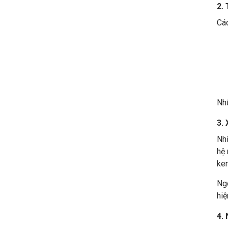
2.
Các
Nhữ
3.
Nhũ
hệ 
ke
Ngo
hiệ
4.