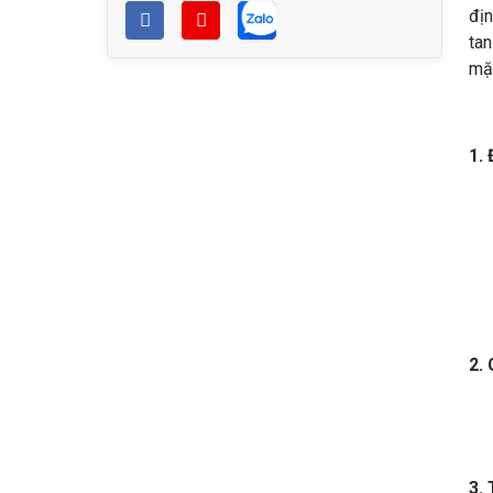
địn
ta
mặt
1.
2.
3.