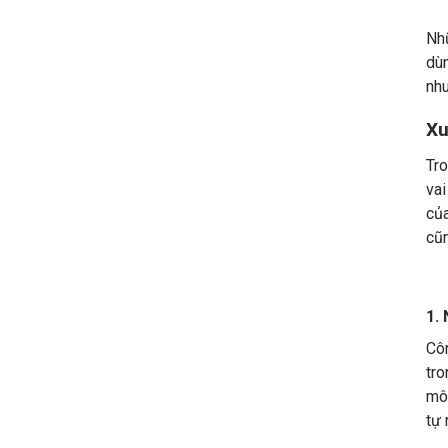
Nhũ
dù
nhu
Xu
Tro
vai
củ
cũn
1.
Cô
tro
môi
tự 