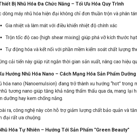
 Thiết Bị Nhũ Hóa Đa Chức Năng – Tối Ưu Hóa Quy Trình
 dòng máy nhũ hóa hiện đại không chỉ đơn thuần trộn và phân tán
Gia nhiệt và làm mát với điều khiển nhiệt độ chính xác
Trộn tốc độ cao (high shear mixing) giúp phá vỡ kích thước h
Tự động hóa và kết nối với phần mềm kiểm soát chất lượng the
ng cải tiến này giúp rút ngắn thời gian sản xuất, nâng cao hiệu q
 Xu Hướng Nhũ Hóa Nano – Cách Mạng Hóa Sản Phẩm Dưỡng
 hóa nano (Nanoemulsion) đang trở thành xu hướng “hot” trong m
nhũ tương nano giúp tăng khả năng thẩm thấu qua da, mang lại h
m dưỡng hay kem chống nắng.
ài ra, công nghệ này còn hỗ trợ giảm lượng chất bảo quản và tă
n đại rất ưa chuộng.
 Nhũ Hóa Tự Nhiên – Hướng Tới Sản Phẩm "Green Beauty"