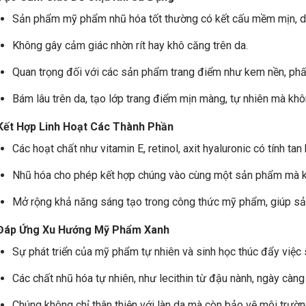
Sản phẩm mỹ phẩm nhũ hóa tốt thường có kết cấu mềm mịn, dễ
Không gây cảm giác nhờn rít hay khô căng trên da.
Quan trọng đối với các sản phẩm trang điểm như kem nền, phấ
Bám lâu trên da, tạo lớp trang điểm mịn màng, tự nhiên mà kh
 Kết Hợp Linh Hoạt Các Thành Phần
Các hoạt chất như vitamin E, retinol, axit hyaluronic có tính tan
Nhũ hóa cho phép kết hợp chúng vào cùng một sản phẩm mà k
Mở rộng khả năng sáng tạo trong công thức mỹ phẩm, giúp sả
 Đáp Ứng Xu Hướng Mỹ Phẩm Xanh
Sự phát triển của mỹ phẩm tự nhiên và sinh học thúc đẩy việc
Các chất nhũ hóa tự nhiên, như lecithin từ đậu nành, ngày càn
Chúng không chỉ thân thiện với làn da mà còn bảo vệ môi trườ