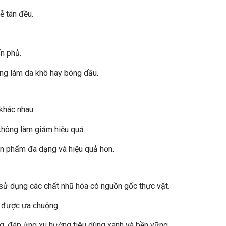
 tán đều.
n phủ.
ông làm da khô hay bóng dầu.
 khác nhau.
hông làm giảm hiệu quả.
n phẩm đa dạng và hiệu quả hơn.
 sử dụng các chất nhũ hóa có nguồn gốc thực vật.
g được ưa chuộng.
ng, đáp ứng xu hướng tiêu dùng xanh và bền vững.