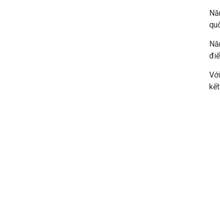
Năm
quố
Nă
đi
Vớ
kết