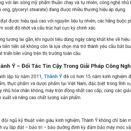
g với làn sóng mỹ phẩm thuần chay và tự nhiên, công nghệ nhũ h
 ong, glyceryl stearate) đang được nhiều thương hiệu áp dụng.
đạt được hiệu quả cao với nguyên liệu tự nhiên, các hãng buộc p
m soát độ nhớt và cấu trúc hạt cực kỳ chính xác.
ng tương lai gần, khi người tiêu dùng ngày càng khắt khe về hiệu
 tiên tiến sẽ không còn là lựa chọn mà trở thành yêu cầu bắt b
t triển bền vững trên thị trường toàn cầu.
ành Ý – Đối Tác Tin Cậy Trong Giải Pháp Công Ng
ành lập từ năm 2011,
Thành Ý
đã có hơn 15 năm kinh nghiệm đ
m, thực phẩm và dược phẩm tại Việt Nam, đặc biệt trong lĩnh v
 nhũ hóa chân không, máy trộn đồng nhất cao cấp, cùng các giải 
 xuất và nâng cao chất lượng sản phẩm.
 đội ngũ kỹ thuật viên giàu kinh nghiệm, Thành Ý không chỉ bán 
h vụ lắp đặt – bảo trì – bảo dưỡng định kỳ đảm bảo máy móc vận