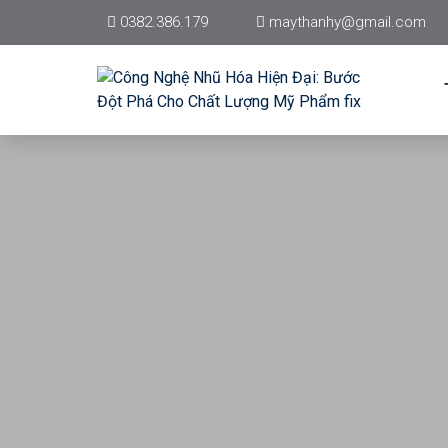
0382.386.179
maythanhy@gmail.com