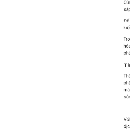
Cùn
sáp
Để 
kiể
Tro
hóa
phá
Th
Th
phẩ
máy
sản
Với
dịc