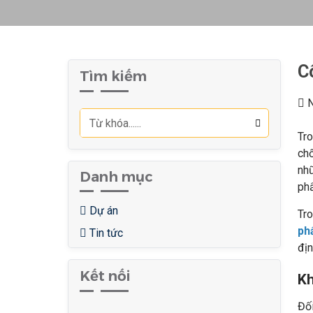
C
Tìm kiếm
N
Tro
ch
nh
Danh mục
phẩ
Dự án
Tro
ph
Tin tức
địn
Kết nối
Kh
Đố