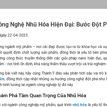
ông Nghệ Nhũ Hóa Hiện Đại: Bước Đột 
gày 22-04-2025
ng ngành mỹ phẩm – nơi cái đẹp được tạo ra từ khoa học và sự 
ốt quyết định chất lượng sản phẩm, đồng thời là yếu tố tiên p
ững công thức truyền thống đến các giải pháp nano hiện đại, q
m - nơi tính ổn định, khả năng thẩm thấu vượt trội và trải nghi
ng bài viết này, hãy cùng Thành Ý đào sâu phân tích sâu vai trò 
ẩm
, đồng thời cập nhật những xu hướng công nghệ đột phá như
h hình tương lai ngành công nghiệp tỷ đô này.
ám Phá Tầm Quan Trọng Của Nhũ Hóa
i với ngành công nghiệp mỹ phẩm, quá trình
nhũ hóa
là yếu tố t