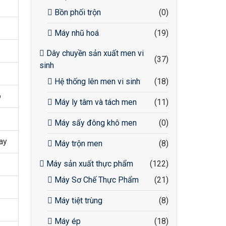
Bồn phối trộn
(0)
Máy nhũ hoá
(19)
Dây chuyền sản xuất men vi
(37)
sinh
Hệ thống lên men vi sinh
(18)
o
Máy ly tâm và tách men
(11)
Máy sấy đông khô men
(0)
ay
Máy trộn men
(8)
Máy sản xuất thực phẩm
(122)
Máy Sơ Chế Thực Phẩm
(21)
Máy tiệt trùng
(8)
Máy ép
(18)