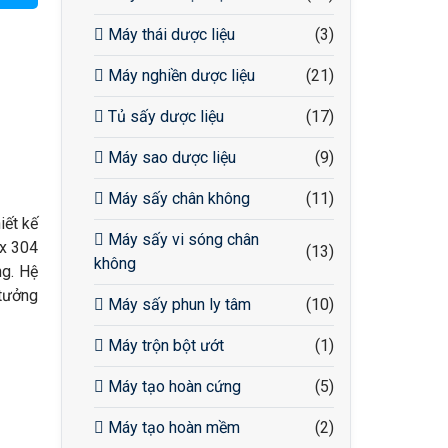
Máy thái dược liệu
(3)
Máy nghiền dược liệu
(21)
Tủ sấy dược liệu
(17)
Máy sao dược liệu
(9)
Máy sấy chân không
(11)
iết kế
Máy sấy vi sóng chân
ox 304
(13)
không
ng. Hệ
 tưởng
Máy sấy phun ly tâm
(10)
Máy trộn bột ướt
(1)
Máy tạo hoàn cứng
(5)
Máy tạo hoàn mềm
(2)