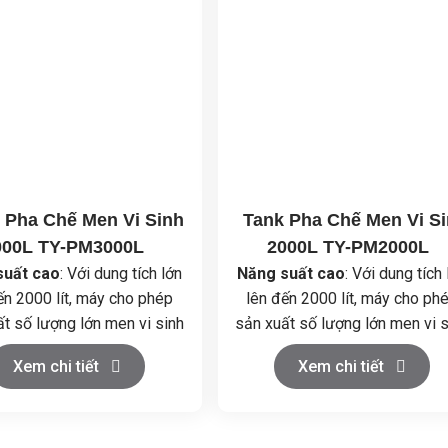
 Pha Chế Men Vi Sinh
Tank Pha Chế Men Vi S
000L TY-PM3000L
2000L TY-PM2000L
suất cao
: Với dung tích lớn
Năng suất cao
: Với dung tích 
ến 2000 lít, máy cho phép
lên đến 2000 lít, máy cho ph
ất số lượng lớn men vi sinh
sản xuất số lượng lớn men vi s
 một chu kỳ, đáp ứng nhu
trong một chu kỳ, đáp ứng n
Xem chi tiết
Xem chi tiết
n xuất hàng loạt và quy mô
cầu sản xuất hàng loạt và quy
công nghiệp.
công nghiệp.
trùng hiệu quả
: Khả năng
Tiệt trùng hiệu quả
: Khả nă