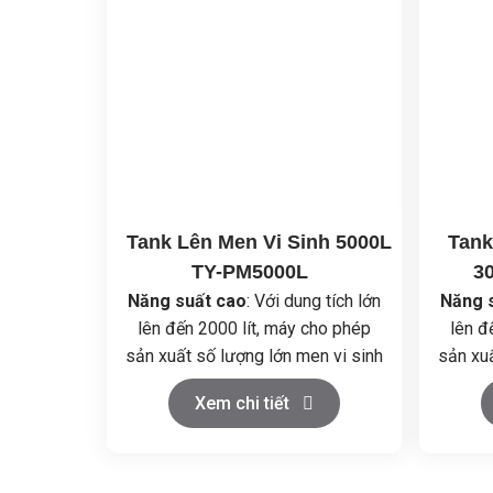
Tank Lên Men Vi Sinh 5000L
Tank
TY-PM5000L
3
Năng suất cao
: Với dung tích lớn
Năng 
lên đến 2000 lít, máy cho phép
lên đ
sản xuất số lượng lớn men vi sinh
sản xu
trong một chu kỳ, đáp ứng nhu
trong
Xem chi tiết
cầu sản xuất hàng loạt và quy mô
cầu sả
công nghiệp.
Tiệt trùng hiệu quả
: Khả năng
Tiệt 