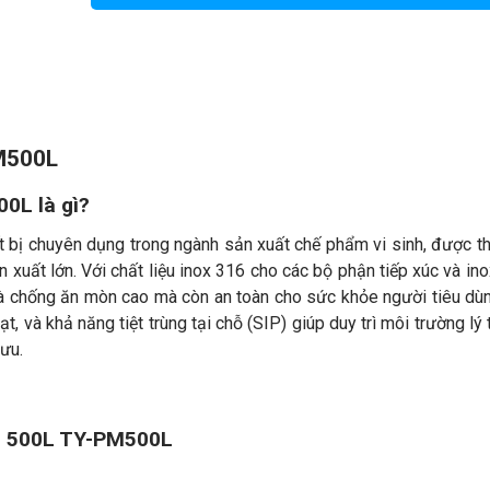
PM500L
500L
là gì?
 bị chuyên dụng trong ngành sản xuất chế phẩm vi sinh, được th
 xuất lớn. Với chất liệu inox 316 cho các bộ phận tiếp xúc và in
à chống ăn mòn cao mà còn an toàn cho sức khỏe người tiêu dù
ạt, và khả năng tiệt trùng tại chỗ (SIP) giúp duy trì môi trường lý
 ưu.
nh 500L TY-PM500L