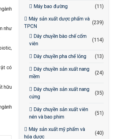
Máy bao đường
(11)
 ngành
Máy sản xuất dược phẩm và
(239)
TPCN
ẩm như
.
Dây chuyền bào chế cốm
(114)
viên
iotic,
Dây chuyền pha chế lỏng
(13)
vật có
Dây chuyền sản xuất nang
(24)
mềm
ất hữu
Dây chuyền sản xuất nang
(35)
cứng
 ngành
Dây chuyền sản xuất viên
(51)
nén và bao phim
Máy sản xuất mỹ phẩm và
(40)
hóa dược