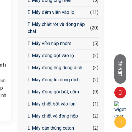
Máy đóng ống men
(5)
Máy đếm viên vào lọ
(11)
Máy chiết rót và đóng nắp
(20)
chai
Máy viền nắp nhôm
(5)
Máy đóng bột vào lọ
(2)
LIÊN HỆ
inh
Máy đóng ống dung dịch
(3)
Máy đóng túi dung dịch
(2)
lớn
ép
Máy đóng gói bột, cốm
(9)
inh
hu
Máy chiết bột vào lon
(1)
 mô
Máy chiết và đóng hộp
(2)
Máy dán thùng caton
(2)
ng