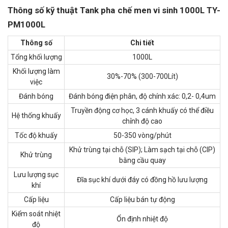
Thông số kỹ thuật Tank pha chế men vi sinh 1000L TY-
PM1000L
Thông số
Chi tiết
Tổng khối lượng
1000L
Khối lượng làm
30%-70% (300-700Lít)
việc
Đánh bóng
Đánh bóng điện phân, độ chính xác: 0,2- 0,4um
Truyền động cơ học, 3 cánh khuấy có thể điều
Hệ thống khuấy
chỉnh độ cao
Tốc độ khuấy
50-350 vòng/phút
Khử trùng tại chỗ (SIP); Làm sạch tại chỗ (CIP)
Khử trùng
bằng cầu quay
Lưu lượng sục
Đĩa sục khí dưới đáy có đồng hồ lưu lượng
khí
Cấp liệu
Cấp liệu bán tự động
Kiểm soát nhiệt
Ổn định nhiệt độ
độ