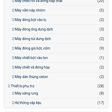
Máy chiết rót và đóng nắp chai
(20)
Máy viền nắp nhôm
(5)
Máy đóng bột vào lọ
(2)
Máy đóng ống dung dịch
(3)
Máy đóng túi dung dịch
(2)
Máy đóng gói bột, cốm
(9)
Máy chiết bột vào lon
(1)
Máy chiết và đóng hộp
(2)
Máy dán thùng caton
(2)
Thiết bị phụ trợ
(28)
Máy sàng rung
(8)
Hệ thống cấp liệu
(17)