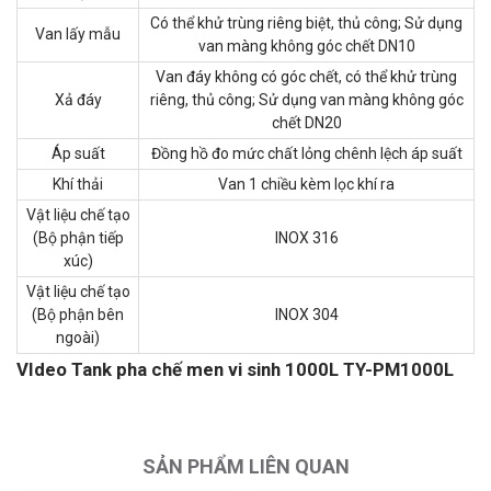
Có thể khử trùng riêng biệt, thủ công; Sử dụng
Van lấy mẫu
van màng không góc chết DN10
Van đáy không có góc chết, có thể khử trùng
Xả đáy
riêng, thủ công; Sử dụng van màng không góc
chết DN20
Áp suất
Đồng hồ đo mức chất lỏng chênh lệch áp suất
Khí thải
Van 1 chiều kèm lọc khí ra
Vật liệu chế tạo
(Bộ phận tiếp
INOX 316
xúc)
Vật liệu chế tạo
(Bộ phận bên
INOX 304
ngoài)
VIdeo Tank pha chế men vi sinh 1000L TY-PM1000L
SẢN PHẨM LIÊN QUAN