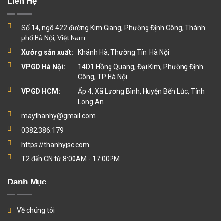
Liên Hệ
Số 14, ngõ 422 đường Kim Giang, Phường Định Công, Thành
phố Hà Nội, Việt Nam
Xưởng sản xuất:
Khánh Hà, Thường Tín, Hà Nội
VPGD Hà Nội:
14D1 Hồng Quang, Đại Kim, Phường Định
Công, TP Hà Nội
VPGD HCM:
Ấp 4, Xã Lương Bình, Huyện Bến Lức, Tỉnh
Long An
maythanhy@gmail.com
0382.386.179
https://thanhyjsc.com
T2 đến CN từ 8:00AM - 17:00PM
Danh Mục
Về chúng tôi