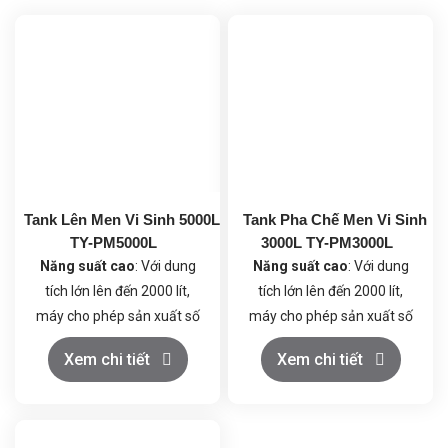
Tank Lên Men Vi Sinh 5000L
Tank Pha Chế Men Vi Sinh
TY-PM5000L
3000L TY-PM3000L
Năng suất cao
: Với dung
Năng suất cao
: Với dung
tích lớn lên đến 2000 lít,
tích lớn lên đến 2000 lít,
máy cho phép sản xuất số
máy cho phép sản xuất số
lượng lớn men vi sinh trong
lượng lớn men vi sinh trong
Xem chi tiết
Xem chi tiết
một chu kỳ, đáp ứng nhu
một chu kỳ, đáp ứng nhu
cầu sản xuất hàng loạt và
cầu sản xuất hàng loạt và
quy mô công nghiệp.
quy mô công nghiệp.