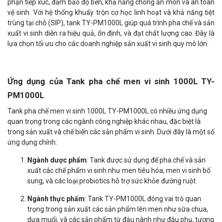
phận tiếp xúc, đảm bảo độ bền, khả năng chống ăn mòn và an toàn
vệ sinh. Với hệ thống khuấy trộn cơ học linh hoạt và khả năng tiệt
trùng tại chỗ (SIP), tank TY-PM1000L giúp quá trình pha chế và sản
xuất vi sinh diễn ra hiệu quả, ổn định, và đạt chất lượng cao. Đây là
lựa chọn tối ưu cho các doanh nghiệp sản xuất vi sinh quy mô lớn.
Ứng dụng của Tank pha chế men vi sinh 1000L TY-
PM1000L
Tank pha chế men vi sinh 1000L TY-PM1000L có nhiều ứng dụng
quan trọng trong các ngành công nghiệp khác nhau, đặc biệt là
trong sản xuất và chế biến các sản phẩm vi sinh. Dưới đây là một số
ứng dụng chính:
Ngành dược phẩm
: Tank được sử dụng để pha chế và sản
xuất các chế phẩm vi sinh như men tiêu hóa, men vi sinh bổ
sung, và các loại probiotics hỗ trợ sức khỏe đường ruột.
Ngành thực phẩm
: Tank TY-PM1000L đóng vai trò quan
trọng trong sản xuất các sản phẩm lên men như sữa chua,
dưa muối, và các sản phẩm từ đậu nành như đậu phụ, tương