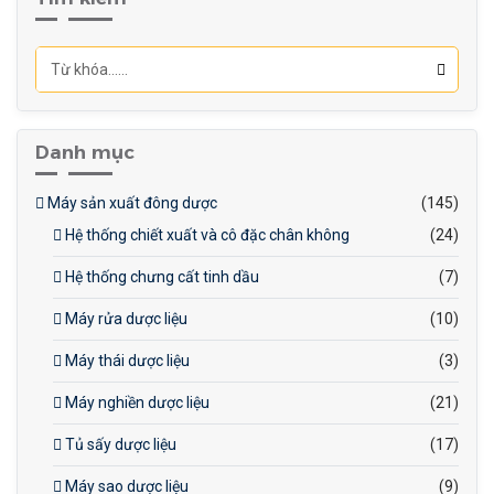
và làm sạch tại chỗ (CIP)
giúp đảm bảo vệ sinh tuyệt
đối, ngăn ngừa sự nhiễm
khuẩn, từ đó nâng cao chất
lượng sản phẩm và tăng
Danh mục
tuổi thọ máy.
Máy sản xuất đông dược
(145)
Hệ thống chiết xuất và cô đặc chân không
(24)
Hệ thống chưng cất tinh dầu
(7)
Máy rửa dược liệu
(10)
Máy thái dược liệu
(3)
Máy nghiền dược liệu
(21)
Tủ sấy dược liệu
(17)
Máy sao dược liệu
(9)