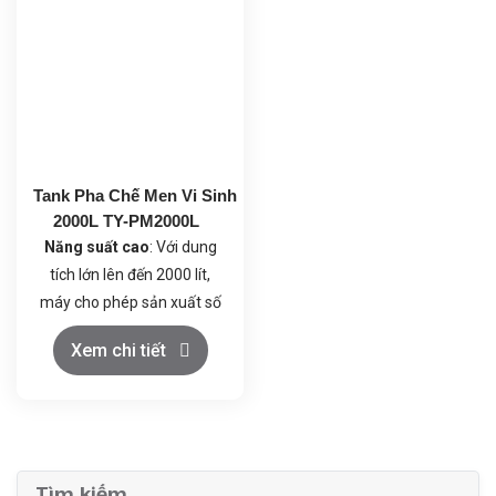
Tiệt trùng hiệu quả
: Khả
Tiệt trùng hiệu quả
: Khả
năng tiệt trùng tại chỗ (SIP)
năng tiệt trùng tại chỗ (SIP)
và làm sạch tại chỗ (CIP)
và làm sạch tại chỗ (CIP)
giúp đảm bảo vệ sinh tuyệt
giúp đảm bảo vệ sinh tuyệt
đối, ngăn ngừa sự nhiễm
đối, ngăn ngừa sự nhiễm
khuẩn, từ đó nâng cao chất
khuẩn, từ đó nâng cao chất
lượng sản phẩm và tăng
lượng sản phẩm và tăng
Tank Pha Chế Men Vi Sinh
tuổi thọ máy.
tuổi thọ máy.
2000L TY-PM2000L
Năng suất cao
: Với dung
tích lớn lên đến 2000 lít,
máy cho phép sản xuất số
lượng lớn men vi sinh trong
Xem chi tiết
một chu kỳ, đáp ứng nhu
cầu sản xuất hàng loạt và
quy mô công nghiệp.
Tiệt trùng hiệu quả
: Khả
năng tiệt trùng tại chỗ (SIP)
Tìm kiếm