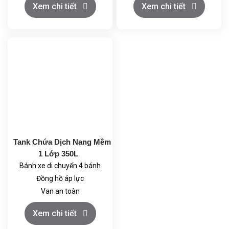
Xem chi tiết
Xem chi tiết
340 dầy 2mm
Vật liệu chế tạo inox : SU
Vật liệu lớp bảo ôn: SU304
304 dầy 3 mm
dầy 1,5mm
Bồn đứng trên: 4 chân vật
liệu inox 304
Cửa mở vệ sinh : Bán
nguyệt hai bên
Dung tích sử dụng :5000 lít
Tank Chứa Dịch Nang Mềm
1 Lớp 350L
Bánh xe di chuyển 4 bánh
Đồng hồ áp lực
Van an toàn
Kính quan sát
Xem chi tiết
Cổng cấp khí nén