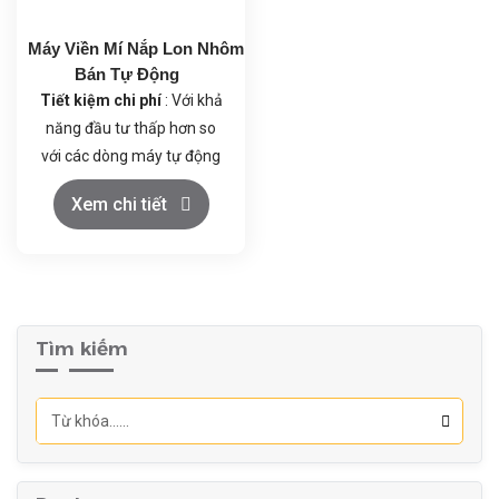
Áp suất làm việc (khí nén)
:
≥ 0.6 Mpa
Máy Viền Mí Nắp Lon Nhôm
Tiêu thụ không khí
: 300
Bán Tự Động
L/phút
Tiết kiệm chi phí
: Với khả
năng đầu tư thấp hơn so
với các dòng máy tự động
hoàn toàn, máy bán tự
Xem chi tiết
động phù hợp với ngân
sách của các cơ sở sản
xuất nhỏ, giúp họ giảm
thiểu chi phí đầu tư ban đầu
mà vẫn đảm bảo hiệu quả
Tìm kiếm
sản xuất.
Tăng cường năng suất
:
Máy giúp tăng tốc độ đóng
gói sản phẩm, đảm bảo quy
trình sản xuất nhanh chóng