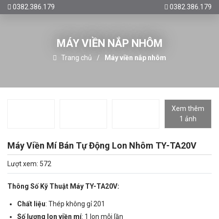
0382.386.179
0382.386.179
MÁY VIỀN NẮP NHÔM
Trang chủ
Máy viền nắp nhôm
Xem thêm
1 ảnh
Máy Viền Mí Bán Tự Động Lon Nhôm TY-TA20V
Lượt xem: 572
Thông Số Kỹ Thuật Máy TY-TA20V:
Chất liệu
: Thép không gỉ 201
Số lượng lon viền mí
: 1 lon mỗi lần