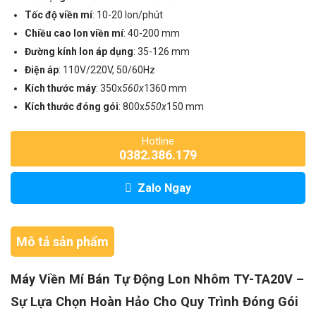
Tốc độ viền mí
: 10-20 lon/phút
Chiều cao lon viền mí
: 40-200 mm
Đường kính lon áp dụng
: 35-126 mm
Điện áp
: 110V/220V, 50/60Hz
Kích thước máy
: 350x
560x
1360 mm
Kích thước đóng gói
: 800x
550x
150 mm
Hotline
0382.386.179
Zalo Ngay
Mô tả sản phẩm
Máy Viền Mí Bán Tự Động Lon Nhôm TY-TA20V –
Sự Lựa Chọn Hoàn Hảo Cho Quy Trình Đóng Gói