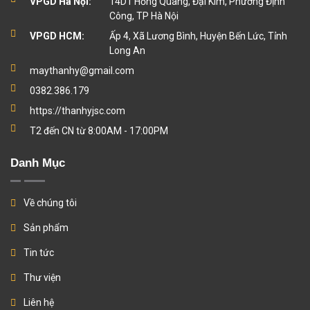
VPGD Hà Nội:
14D1 Hồng Quang, Đại Kim, Phường Định
Công, TP Hà Nội
VPGD HCM:
Ấp 4, Xã Lương Bình, Huyện Bến Lức, Tỉnh
Long An
maythanhy@gmail.com
0382.386.179
https://thanhyjsc.com
T2 đến CN từ 8:00AM - 17:00PM
Danh Mục
Về chúng tôi
Sản phẩm
Tin tức
Thư viện
Liên hệ