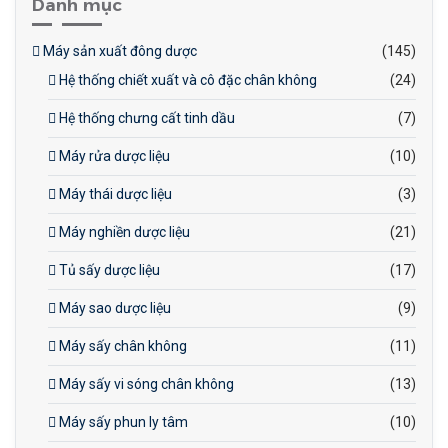
Danh mục
và hiệu quả hơn so với việc
làm thủ công, đáp ứng nhu
Máy sản xuất đông dược
(145)
cầu sản xuất vừa phải.
Hệ thống chiết xuất và cô đặc chân không
(24)
Hệ thống chưng cất tinh dầu
(7)
Máy rửa dược liệu
(10)
Máy thái dược liệu
(3)
Máy nghiền dược liệu
(21)
Tủ sấy dược liệu
(17)
Máy sao dược liệu
(9)
Máy sấy chân không
(11)
Máy sấy vi sóng chân không
(13)
Máy sấy phun ly tâm
(10)