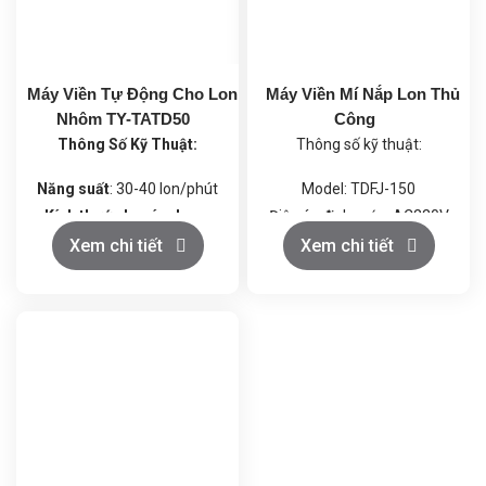
Máy Viền Tự Động Cho Lon
Máy Viền Mí Nắp Lon Thủ
Nhôm TY-TATD50
Công
Thông Số Kỹ Thuật:
Thông số kỹ thuật:
Năng suất
: 30-40 lon/phút
Model: TDFJ-150
Kích thước lon áp dụng
:
Điện áp định mức: AC220V
Đường kính lon 50-126 mm,
Tần số định mức: 50Hz
Xem chi tiết
Xem chi tiết
chiều cao lon 50-200 mm
Công suất: 250W
Điện áp
: 220V/380V,
50/60Hz
Công suất
: 4 kW
Trọng lượng máy
: 600 kg
Kích thước tổng thể
:
2100(L) * 850(W) * 1900(H)
mm