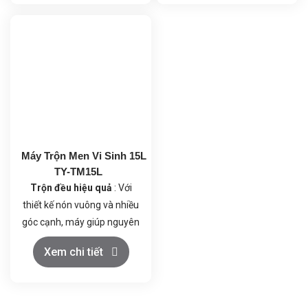
và các nguyên liệu khác
được trộn đều là một cách
hiệu quả.
Máy Trộn Men Vi Sinh 15L
TY-TM15L
Trộn đều hiệu quả
: Với
thiết kế nón vuông và nhiều
góc cạnh, máy giúp nguyên
liệu nam vi sinh và đập liên
Xem chi tiết
tục, đảm bảo hợp nhất các
thành phần và nâng cao
chất lượng sản phẩm.