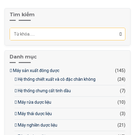
Dung tích nhỏ gọn
: Dung
tích 15L phù hợp cho các
Tìm kiếm
quy trình sản xuất nhỏ hoặc
thử nghiệm, giúp giảm chi
phí đầu tư và tối ưu hóa
không sử dụng.
Danh mục
Máy sản xuất đông dược
(145)
Hệ thống chiết xuất và cô đặc chân không
(24)
Hệ thống chưng cất tinh dầu
(7)
Máy rửa dược liệu
(10)
Máy thái dược liệu
(3)
Máy nghiền dược liệu
(21)