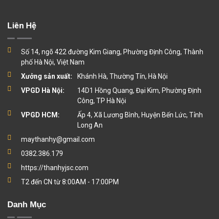
Liên Hệ
Số 14, ngõ 422 đường Kim Giang, Phường Định Công, Thành
phố Hà Nội, Việt Nam
Xưởng sản xuất:
Khánh Hà, Thường Tín, Hà Nội
VPGD Hà Nội:
14D1 Hồng Quang, Đại Kim, Phường Định
Công, TP Hà Nội
VPGD HCM:
Ấp 4, Xã Lương Bình, Huyện Bến Lức, Tỉnh
Long An
maythanhy@gmail.com
0382.386.179
https://thanhyjsc.com
T2 đến CN từ 8:00AM - 17:00PM
Danh Mục