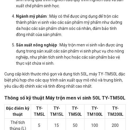
xuất chế phẩm sinh học.
Ngành mỹ phẩm
: Máy có thể được ứng dụng để trộn các
thành phần vi sinh vào các sản phẩm mỹ phẩm như dưỡng
da hoặc các sản phẩm chăm sóc cá nhân, đảm bảo tính
đồng nhất của sản phẩm.
Sản xuất nông nghiệp
: Máy trộn men vi sinh vẫn được ứng
dụng trong sản xuất các sản phẩm vi sinh phục vụ cho nông
nghiệp, như phân tích sinh học hoặc các sản phẩm bảo vệ
thực vật chứa vi sinh.
Cung cấp kích thước nhỏ gọn và dung tích 50L, máy TY-TM50L đặc
biệt phù hợp cho các quy trình sản xuất quy mô nhỏ và trung bình,
yêu cầu độ chính xác và tính đồng nhất cao nhất.
Thông số kỹ thuật Máy trộn men vi sinh 50L TY-TM50L
Đặc điểm kỹ
TY-
TY-
TY-
TY-
TY-
thuật
TM5L
TM15L
TM50L
TM100L
TM200L
Thể tích
5
15
50
100
200
thùng (L)