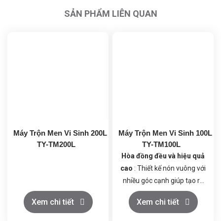
SẢN PHẨM LIÊN QUAN
Máy Trộn Men Vi Sinh 200L
Máy Trộn Men Vi Sinh 100L
TY-TM200L
TY-TM100L
Hòa đồng đều và hiệu quả
cao
: Thiết kế nón vuông với
nhiều góc cạnh giúp tạo ra
các va đập mạnh mẽ giữa
Xem chi tiết
Xem chi tiết
các thành phần nguyên
liệu, đảm bảo men vi sinh