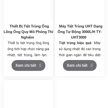
Thiết Bị Tiệt Trùng Ống
Máy Tiệt Trùng UHT Dạng
Lồng Ống Quy Mô Phòng Thí
Ống Tự Động 3000L/H TY-
Nghiệm
UHT3000
Thiết bị tiệt trùng ống lồng
Tiệt trùng hiệu quả:
Máy
ống tích hợp chức năng gia
sử dụng nhiệt độ cao trong
nhiệt, tiệt trùng, làm lạnh.
thời gian ngắn để tiêu diệt
Thiết bị có thể điều khiển
hoàn toàn vi khuẩn gây hại,
Xem chi tiết
Xem chi tiết
các thông số khác nhau
đảm bảo sản phẩm được
như nhiệt độ tiệt trùng, lưu
vô trùng tuyệt đối.
lượng sản phẩm, v.v. Thiết
Bảo toàn chất lượng:
Quá
bị dễ vận hành và linh hoạt,
trình tiệt trùng diễn ra
được trang bị chức năng vệ
nhanh chóng, giúp bảo
sinh CIP và tiệt trùng trực
toàn tối đa hương vị, màu
tuyến SIP.
sắc và các chất dinh dưỡng