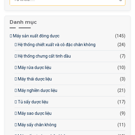
Tăng tuổi thọ sản phẩm:
Sản phẩm sau khi tiệt trùng
UHT có thể bảo quản được
Danh mục
lâu hơn mà không cần chất
bảo quản, đáp ứng nhu cầu
Máy sản xuất đông dược
(145)
của người tiêu dùng về sản
Hệ thống chiết xuất và cô đặc chân không
(24)
phẩm tươi ngon và an toàn.
Vệ sinh dễ dàng:
Thiết kế
Hệ thống chưng cất tinh dầu
(7)
máy gọn gàng, các bộ phận
Máy rửa dược liệu
(10)
tiếp xúc với sản phẩm dễ
dàng tháo lắp và vệ sinh.
Máy thái dược liệu
(3)
Tự động hóa cao:
Máy
Máy nghiền dược liệu
(21)
hoạt động tự động, giảm
thiểu sự can thiệp của con
Tủ sấy dược liệu
(17)
người, tăng năng suất và
Máy sao dược liệu
(9)
giảm chi phí nhân công.
Máy sấy chân không
(11)