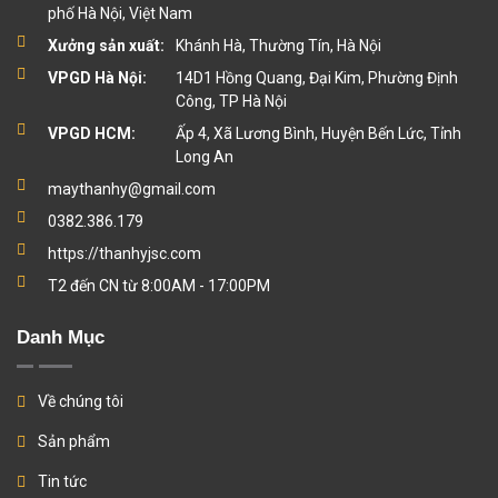
phố Hà Nội, Việt Nam
Xưởng sản xuất:
Khánh Hà, Thường Tín, Hà Nội
VPGD Hà Nội:
14D1 Hồng Quang, Đại Kim, Phường Định
Công, TP Hà Nội
VPGD HCM:
Ấp 4, Xã Lương Bình, Huyện Bến Lức, Tỉnh
Long An
maythanhy@gmail.com
0382.386.179
https://thanhyjsc.com
T2 đến CN từ 8:00AM - 17:00PM
Danh Mục
Về chúng tôi
Sản phẩm
Tin tức