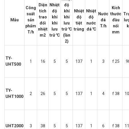
Diện
Nhiệt
độ
Công
Kích
tích
độ
khí
Nhiệt
Nhiệt
suất
Nước
thước
Tr
trao
khí
khi
độ
độ
Mẫu
sản
đá
đầu
lư
đổi
khi
lưu
tiệt
nước
phẩm
T/h
nối
nhiệt
lưu
trữ ℃
trùng
đá ℃
T/h
mm
m2
trữ ℃
(lần
2)
TY-
1
16
5
5
137
1
3
f 25
9
UHT500
TY-
2
26
5
5
137
1
4
f 38
1
UHT1000
UHT2000
3
38
5
5
137
1
6
f 38
1