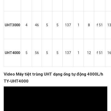
UHT3000
4
46
5
5
137
1
8
f 51
1
UHT4000
5
56
5
5
137
1
12
f 51
1
Video Máy tiệt trùng UHT dạng ống tự động 4000L/h
TY-UHT4000