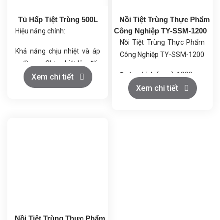
Tủ Hấp Tiệt Trùng 500L
Nồi Tiệt Trùng Thực Phẩm
Công Nghiệp TY-SSM-1200
Hiệu năng chính:
Nồi Tiệt Trùng Thực Phẩm
Khả năng chịu nhiệt và áp
Công Nghiệp TY-SSM-1200
suất cao: Chịu nhiệt lên đến
Đường kính (mm): 1200
139℃ và áp suất 0,25Mpa,
Xem chi tiết
Kích thước (mm):
Xem chi tiết
đảm bảo tiệt trùng hiệu
3600x3500x1800
quả.
Nguồn điện: 220V/380V
Điều khiển chính xác: Sử
Phương pháp tiệt trùng:
dụng PLC và HMI từ
Phun nước nóng
Siemens, cho phép kiểm
Vật liệu: SUS304
soát nhiệt độ, áp suất và
Nhiệt độ thiết kế: 147°C
thời gian trong quá trình tiệt
Áp suất thiết kế: 0,35MPa.
trùng.
Ca
Đa dạng chu kỳ tiệt trùng:
Cung cấp 5 chương trình
chu kỳ có thể lập trình để
Nồi Tiệt Trùng Thực Phẩm