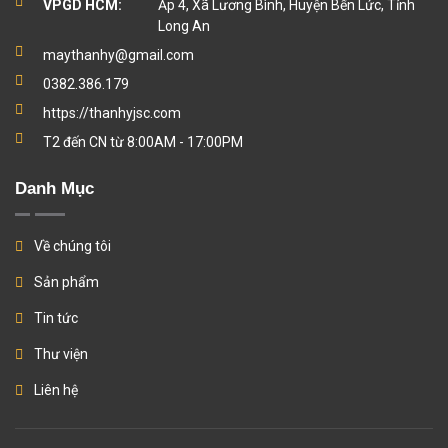
VPGD HCM:
Ấp 4, Xã Lương Bình, Huyện Bến Lức, Tỉnh
Long An
maythanhy@gmail.com
0382.386.179
https://thanhyjsc.com
T2 đến CN từ 8:00AM - 17:00PM
Danh Mục
Về chúng tôi
Sản phẩm
Tin tức
Thư viện
Liên hệ