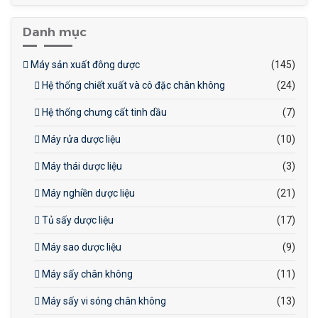
Trọng lượng (kg) : 550 kg
Danh mục
Tốc độ cắt (thời gian/phút)
: 0-350
Máy sản xuất đông dược
(145)
Công suất (V/Hz) : 380/50
Hệ thống chiết xuất và cô đặc chân không
(24)
Hệ thống chưng cất tinh dầu
(7)
Máy rửa dược liệu
(10)
Máy thái dược liệu
(3)
Máy nghiền dược liệu
(21)
Tủ sấy dược liệu
(17)
Máy sao dược liệu
(9)
Máy sấy chân không
(11)
Máy sấy vi sóng chân không
(13)