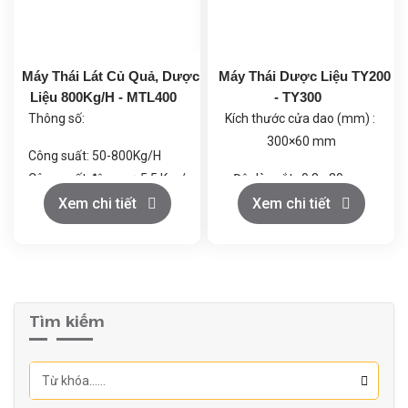
Máy Thái Lát Củ Quả, Dược
Máy Thái Dược Liệu TY200
Liệu 800Kg/H - MTL400
- TY300
Thông số:
Kích thước cửa dao (mm) :
300×60 mm
Công suất: 50-800Kg/H
Công suất động cơ: 5.5 Kw /
Độ dày cắt : 0.8 - 30 mm
380V/ 3 Phase / 50Hz
Xem chi tiết
Xem chi tiết
Công suất kg/h : 100-1000
Trọng lượng tịnh: 460Kg
kg/h
Biến tần: 7.5 Kw
Công suất động cơ :3 - 4 kw
Kích thước (mm) : (1800
Tìm kiếm
x
900 x
960)mm
Vật liệu xây dựng : SUS304