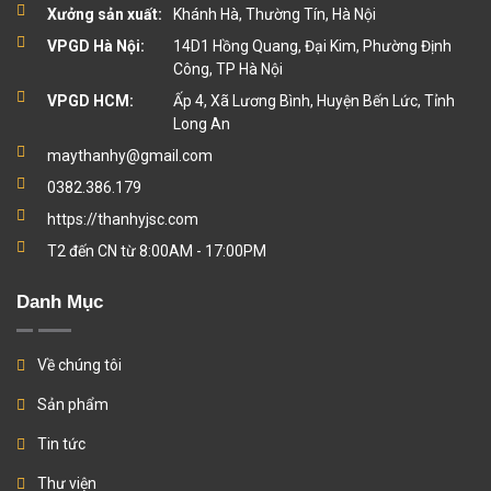
Xưởng sản xuất:
Khánh Hà, Thường Tín, Hà Nội
VPGD Hà Nội:
14D1 Hồng Quang, Đại Kim, Phường Định
Công, TP Hà Nội
VPGD HCM:
Ấp 4, Xã Lương Bình, Huyện Bến Lức, Tỉnh
Long An
maythanhy@gmail.com
0382.386.179
https://thanhyjsc.com
T2 đến CN từ 8:00AM - 17:00PM
Danh Mục
Về chúng tôi
Sản phẩm
Tin tức
Thư viện