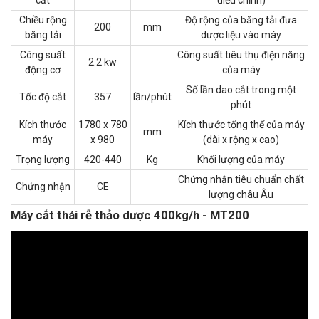
cắt
điều chỉnh)
Chiều rộng
Độ rộng của băng tải đưa
200
mm
băng tải
dược liệu vào máy
Công suất
Công suất tiêu thụ điện năng
2.2 kw
động cơ
của máy
Số lần dao cắt trong một
Tốc độ cắt
357
lần/phút
phút
Kích thước
1780 x 780
Kích thước tổng thể của máy
mm
máy
x 980
(dài x rộng x cao)
Trọng lượng
420-440
Kg
Khối lượng của máy
Chứng nhận tiêu chuẩn chất
Chứng nhận
CE
lượng châu Âu
Máy cắt thái rễ thảo dược 400kg/h - MT200