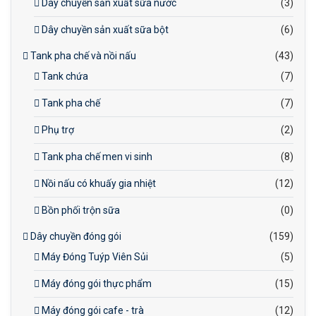
Dây chuyền sản xuất sữa nước
(3)
Dây chuyền sản xuất sữa bột
(6)
Tank pha chế và nồi nấu
(43)
Tank chứa
(7)
Tank pha chế
(7)
Phụ trợ
(2)
Tank pha chế men vi sinh
(8)
Nồi nấu có khuấy gia nhiệt
(12)
Bồn phối trộn sữa
(0)
Dây chuyền đóng gói
(159)
Máy Đóng Tuýp Viên Sủi
(5)
Máy đóng gói thực phẩm
(15)
Máy đóng gói cafe - trà
(12)