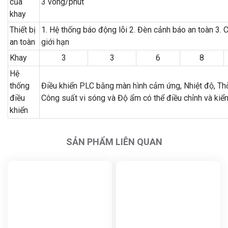
của
3 vòng/phút
khay
Thiết bị
1. Hệ thống báo động lỗi 2. Đèn cảnh báo an toàn 3. 
an toàn
giới hạn
Khay
3
3
6
8
Hệ
thống
Điều khiển PLC bằng màn hình cảm ứng, Nhiệt độ, Thờ
điều
Công suất vi sóng và Độ ẩm có thể điều chỉnh và kiể
khiển
SẢN PHẨM LIÊN QUAN