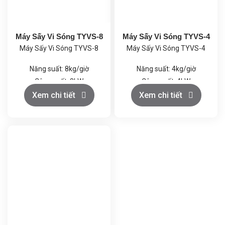
Máy Sấy Vi Sóng TYVS-8
Máy Sấy Vi Sóng TYVS-4
Máy Sấy Vi Sóng TYVS-8
Máy Sấy Vi Sóng TYVS-4
Năng suất: 8kg/giờ
Năng suất: 4kg/giờ
Công suất: 8kW
Công suất: 4kW
Điện áp: 380V/50Hz
Điện áp: 380V/50Hz
Xem chi tiết
Xem chi tiết
Kích thước (mm):
Kích thước (mm):
1400x1100x1500
1150x1150x1500
Khối lượng (kg): 450
Khối lượng (kg): 200