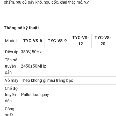
phẩm, rau củ sấy khô, ngũ cốc, khai thác mỏ, v.v.
Thông số kỹ thuật
TYC-VS-
TYC-VS-
Model
TYC-VS-6
TYC-VS-9
12
20
Điện áp
380V, 50Hz
Tần số
truyền
2450±50MHz
dẫn
Vỏ máy
Thép không gỉ màu trắng bạc
Chế độ
truyền
Pallet loại quay
dẫn
Công
suất