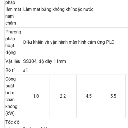
pháp
làm mát
Làm mát bằng không khí hoặc nước
nam
châm
Phương
pháp
Điều khiển và vận hành màn hình cảm ứng PLC
hoạt
động
Vật liệu
SS304, độ dày 11mm
Rò rỉ
≤1
Công
suất
bơm
1.8
2.2
4.5
5.5
chân
không
(kW)
Tốc độ