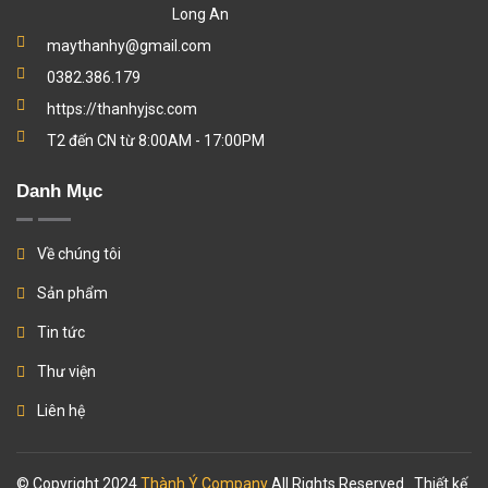
Long An
maythanhy@gmail.com
0382.386.179
https://thanhyjsc.com
T2 đến CN từ 8:00AM - 17:00PM
Danh Mục
Về chúng tôi
Sản phẩm
Tin tức
Thư viện
Liên hệ
© Copyright 2024
Thành Ý Company
All Rights Reserved.. Thiết kế