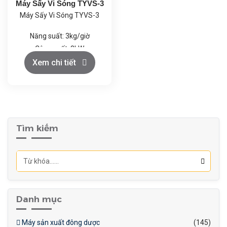
Máy Sấy Vi Sóng TYVS-3
Máy Sấy Vi Sóng TYVS-3
Năng suất: 3kg/giờ
Công suất: 3kW
Điện áp: 380V/50Hz
Xem chi tiết
Kích thước (mm):
1000x800x1200
Khối lượng (kg): 180
Tìm kiếm
Danh mục
Máy sản xuất đông dược
(145)