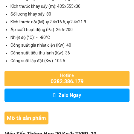
Kích thước khay sấy (m): 435x555x30
Số lượng khay sấy: 80
Kích thước nồi (M): φ2.4x16.6, φ2.4x21.9
Áp suất hoạt động (Pa): 26.6-200
Nhiệt độ (°C): ~ -80°C
Công suất gia nhiệt điện (Kw): 40
Công suất tiêu thụ lạnh (Kw): 36
Công suất lắp đặt (Kw): 104.5
Hotline
0382.386.179
Zalo Ngay
Mô tả sản phẩm
Máy Sấy Thăng Hoa 20 Kg/h TYFD-20