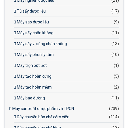
Máy nghiền dược liệu
(21)
Tủ sấy dược liệu
(17)
Máy sao dược liệu
(9)
Máy sấy chân không
(11)
Máy sấy vi sóng chân không
(13)
Máy sấy phun ly tâm
(10)
Máy trộn bột ướt
(1)
Máy tạo hoàn cứng
(5)
Máy tạo hoàn mềm
(2)
Máy bao đường
(11)
Máy sản xuất dược phẩm và TPCN
(239)
Dây chuyền bào chế cốm viên
(114)
Dây chuyền pha chế lỏng
(13)