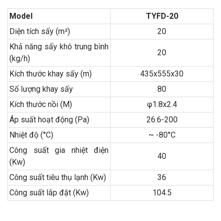
Model
TYFD-20
Diện tích sấy (m²)
20
Khả năng sấy khô trung bình
20
(kg/h)
Kích thước khay sấy (m)
435x555x30
Số lượng khay sấy
80
Kích thước nồi (M)
φ1.8x2.4
Áp suất hoạt động (Pa)
26.6-200
Nhiệt độ (°C)
~ -80°C
Công suất gia nhiệt điện
40
(Kw)
Công suất tiêu thụ lạnh (Kw)
36
Công suất lắp đặt (Kw)
104.5