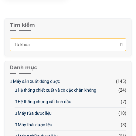
Kích thước khay sấy (m):
540x635x30
Số lượng khay sấy: 480
Kích thước nồi (M):
Tìm kiếm
φ2.4x12.8
Áp suất hoạt động
(Pa): 26.6-200
Nhiệt độ (°C): ~ -80°C
Lượng hơi tiêu thụ (Kg/h
Danh mục
0.7Mpa): 450
Công suất tiêu thụ lạnh
Máy sản xuất đông dược
(145)
(Kw): 280
Hệ thống chiết xuất và cô đặc chân không
(24)
Công suất lắp đặt (Kw):
92.5
Hệ thống chưng cất tinh dầu
(7)
Máy rửa dược liệu
(10)
Máy thái dược liệu
(3)