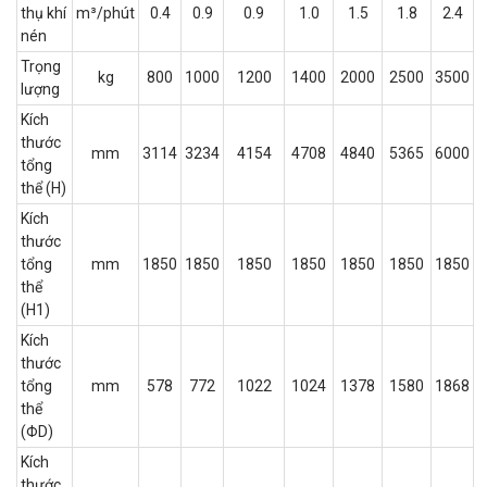
thụ khí
m³/phút
0.4
0.9
0.9
1.0
1.5
1.8
2.4
nén
Trọng
kg
800
1000
1200
1400
2000
2500
3500
lượng
Kích
thước
mm
3114
3234
4154
4708
4840
5365
6000
tổng
thể (H)
Kích
thước
tổng
mm
1850
1850
1850
1850
1850
1850
1850
thể
(H1)
Kích
thước
tổng
mm
578
772
1022
1024
1378
1580
1868
thể
(ΦD)
Kích
thước