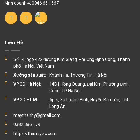
Kinh doanh 4: 0946.651.567
Liên Hệ
Số 14, ngõ 422 đường Kim Giang, Phường Định Công, Thành
phố Hà Nội, Việt Nam
Xưởng sản xuất:
Khánh Hà, Thường Tín, Hà Nội
VPGD Hà Nội:
14D1 Hồng Quang, Đại Kim, Phường Định
Công, TP Hà Nội
VPGD HCM:
Ấp 4, Xã Lương Bình, Huyện Bến Lức, Tỉnh
Long An
maythanhy@gmail.com
0382.386.179
https://thanhyjsc.com