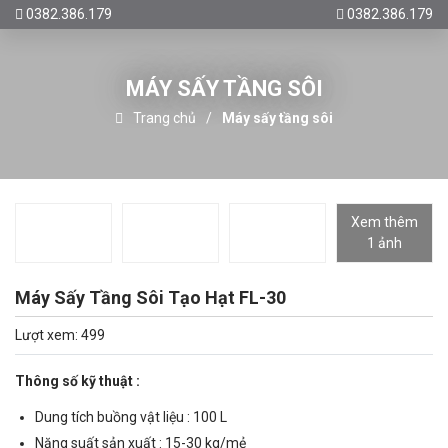
0382.386.179
0382.386.179
MÁY SẤY TẦNG SÔI
Trang chủ
Máy sấy tầng sôi
Xem thêm
1 ảnh
Máy Sấy Tầng Sôi Tạo Hạt FL-30
Lượt xem: 499
Thông số kỹ thuật :
Dung tích buồng vật liệu : 100 L
Năng suất sản xuất : 15-30 kg/mẻ