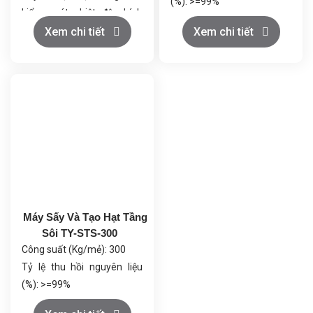
(%): >=99%
kiểm soát nhiệt độ chính
Tỷ lệ đạt chuẩn (%): <=85%
xác.
Xem chi tiết
Xem chi tiết
Dung tích thùng chứa (L):
Tiết kiệm năng lượng, tối ưu
1500
luồng khí giúp rút ngắn thời
Đường kính (mm): 1800
gian sấy.
Công suất quạt (Kw): 45
Vận hành tự động, điều
Công suất bơm chất lỏng
khiển PLC Siemens, lưu trữ
(Mpa): 0.37
và truy xuất dữ liệu dễ
Áp suất hơi nước (Mpa):
dàng.
0.4~0.6
An toàn & giảm bụi, hệ
Tiêu thụ hơi nước (Kg/h):
thống lọc khí 3 cấp, khử tĩnh
400
điện.
Áp suất khí nén (Mpa):
Máy Sấy Và Tạo Hạt Tầng
Dễ bảo trì, thiết kế lắp
0.4~0.6
Sôi TY-STS-300
nhanh, vận hành linh hoạt.
Lượng khí nén tiêu thụ
Công suất (Kg/mẻ): 300
(m³/phút): 1.5
Tỷ lệ thu hồi nguyên liệu
(%): >=99%
Tỷ lệ đạt chuẩn (%): <=85%