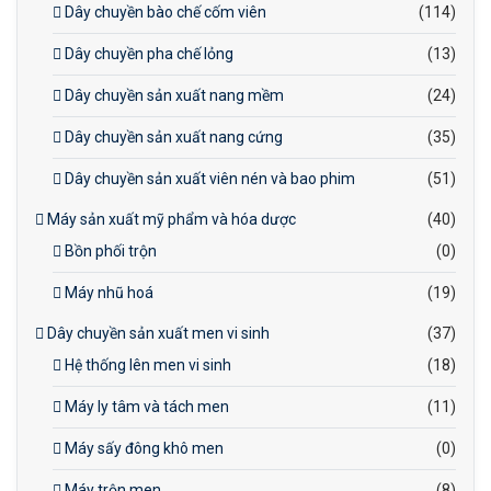
Dây chuyền bào chế cốm viên
(114)
Dây chuyền pha chế lỏng
(13)
Dây chuyền sản xuất nang mềm
(24)
Dây chuyền sản xuất nang cứng
(35)
Dây chuyền sản xuất viên nén và bao phim
(51)
Máy sản xuất mỹ phẩm và hóa dược
(40)
Bồn phối trộn
(0)
Máy nhũ hoá
(19)
Dây chuyền sản xuất men vi sinh
(37)
Hệ thống lên men vi sinh
(18)
Máy ly tâm và tách men
(11)
Máy sấy đông khô men
(0)
Máy trộn men
(8)