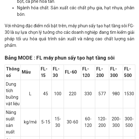
bột, cà phê hòa tan.
Ngành hóa chất: Sản xuất các chất phụ gia, hạt nhựa, phân
bón.
Với những đặc điểm nổi bật trên, máy phun sấy tạo hạt tầng sôi FG-
30 là sự lựa chọn lý tưởng cho các doanh nghiệp đang tìm kiếm giải
pháp tối ưu hóa quá trình sản xuất và nâng cao chất lượng sản
phẩm.
Bảng MODE : FL máy phun sấy tạo hạt tầng sôi
Thông
FL-
FL-
FL-
FL-
FL-
FL-
Mẫu
FL-60
số
15
30
120
200
300
500
Dung
tích
L
45
100
220
330
577
980
1530
buồng
vật liệu
Năng
suất
15-
60-
120-
200-
300-
kg/mẻ
5-15
30-60
sản
30
120
200
300
500
xuất