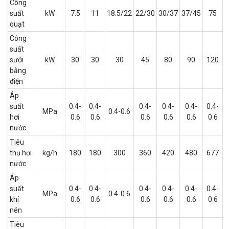
Công
suất
kW
7.5
11
18.5/22
22/30
30/37
37/45
75
quạt
Công
suất
sưởi
kW
30
30
30
45
80
90
120
bằng
điện
Áp
suất
0.4-
0.4-
0.4-
0.4-
0.4-
0.4-
MPa
0.4-0.6
hơi
0.6
0.6
0.6
0.6
0.6
0.6
nước
Tiêu
thụ hơi
kg/h
180
180
300
360
420
480
677
nước
Áp
suất
0.4-
0.4-
0.4-
0.4-
0.4-
0.4-
MPa
0.4-0.6
khí
0.6
0.6
0.6
0.6
0.6
0.6
nén
Tiêu