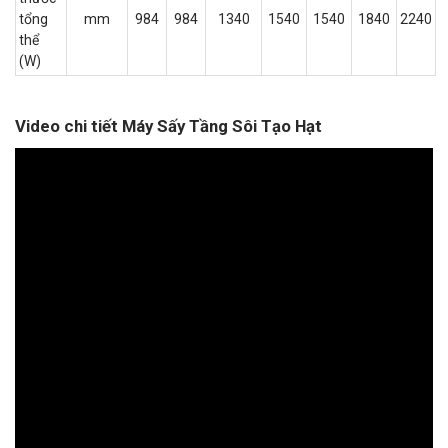
tổng
mm
984
984
1340
1540
1540
1840
2240
thể
(W)
Video chi tiết Máy Sấy Tầng Sôi Tạo Hạt