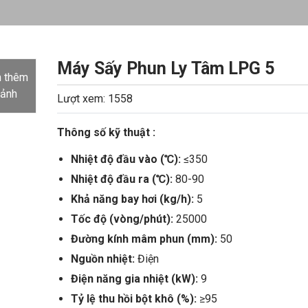
Máy Sấy Phun Ly Tâm LPG 5
 thêm
 ảnh
Lượt xem: 1558
Thông số kỹ thuật :
Nhiệt độ đầu vào (℃):
≤350
Nhiệt độ đầu ra (℃):
80-90
Khả năng bay hơi (kg/h):
5
Tốc độ (vòng/phút):
25000
Đường kính mâm phun (mm):
50
Nguồn nhiệt:
Điện
Điện năng gia nhiệt (kW):
9
Tỷ lệ thu hồi bột khô (%):
≥95