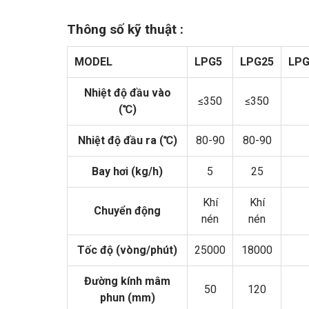
Thông số kỹ thuật :
MODEL
LPG5
LPG25
LPG
Nhiệt độ đầu vào
≤350
≤350
(℃)
Nhiệt độ đầu ra (℃)
80-90
80-90
Bay hơi (kg/h)
5
25
Khí
Khí
Chuyển động
nén
nén
Tốc độ (vòng/phút)
25000
18000
Đường kính mâm
50
120
phun (mm)