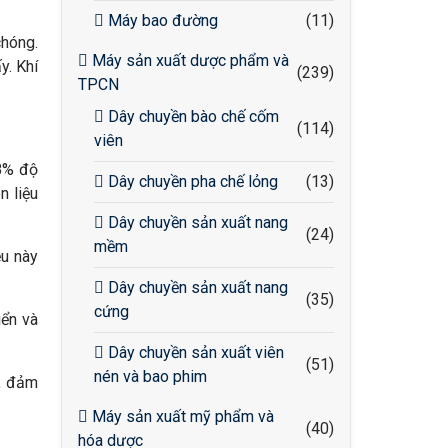
Máy bao đường
(11)
chóng.
Máy sản xuất dược phẩm và
y. Khí
(239)
TPCN
Dây chuyền bào chế cốm
(114)
viên
98% độ
Dây chuyền pha chế lỏng
(13)
n liệu
Dây chuyền sản xuất nang
(24)
mềm
ều này
Dây chuyền sản xuất nang
(35)
cứng
iển và
Dây chuyền sản xuất viên
(51)
nén và bao phim
h, đảm
Máy sản xuất mỹ phẩm và
(40)
hóa dược