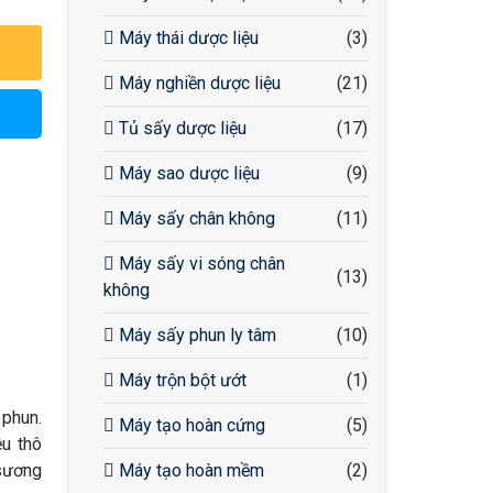
Máy thái dược liệu
(3)
Máy nghiền dược liệu
(21)
Tủ sấy dược liệu
(17)
Máy sao dược liệu
(9)
Máy sấy chân không
(11)
Máy sấy vi sóng chân
(13)
không
Máy sấy phun ly tâm
(10)
Máy trộn bột ướt
(1)
 phun.
Máy tạo hoàn cứng
(5)
ệu thô
 sương
Máy tạo hoàn mềm
(2)