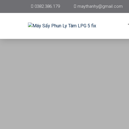
0382.386.179
maythanhy@gmail.com