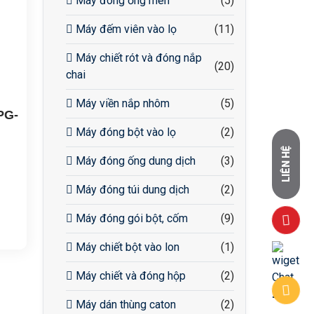
Máy đóng ống men
(5)
Máy đếm viên vào lọ
(11)
Máy chiết rót và đóng nắp
(20)
chai
Máy viền nắp nhôm
(5)
PG-
Máy đóng bột vào lọ
(2)
LIÊN HỆ
Máy đóng ống dung dịch
(3)
Máy đóng túi dung dịch
(2)
 độ
000
Máy đóng gói bột, cốm
(9)
°C;
5mm
80-
Máy chiết bột vào lon
(1)
ằng
Máy chiết và đóng hộp
(2)
Máy dán thùng caton
(2)