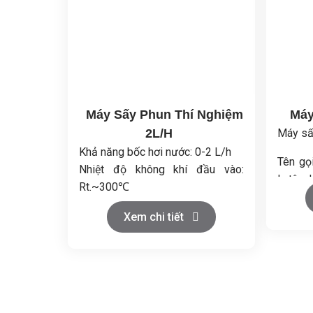
Máy Sấy Phun Thí Nghiệm
Máy
2L/H
Máy sấ
Khả năng bốc hơi nước: 0-2 L/h
Tên gọ
Nhiệt độ không khí đầu vào:
ly tâm
Rt.~300℃
Buồng 
Nhiệt độ đầu ra: Rt.~150℃
Tháp s
Xem chi tiết
Thời gian sấy: 1~1,5 giây
Nhiệt 
Bơm cấp liệu: 50~2000 ml/h
trường
Vòi phun: φ1.0mm, 2 vòi phun
Nhiệt đ
chất lỏng
tính t
Kiểm soát nhiệt độ thời gian thực:
hành đi
±1℃