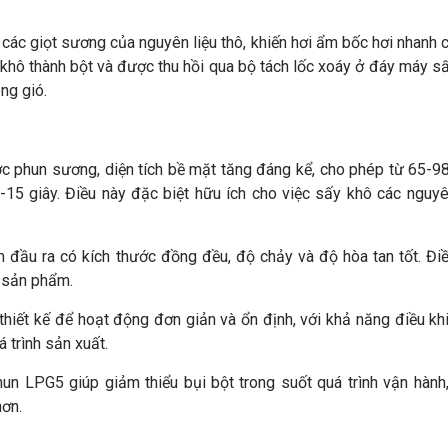
 các giọt sương của nguyên liệu thô, khiến hơi ẩm bốc hơi nhanh 
 khô thành bột và được thu hồi qua bộ tách lốc xoáy ở đáy máy sấ
ng gió.
c phun sương, diện tích bề mặt tăng đáng kể, cho phép từ 65-
-15 giây. Điều này đặc biệt hữu ích cho việc sấy khô các nguyê
đầu ra có kích thước đồng đều, độ chảy và độ hòa tan tốt. Đi
o sản phẩm.
iết kế để hoạt động đơn giản và ổn định, với khả năng điều kh
 trình sản xuất.
n LPG5 giúp giảm thiểu bụi bột trong suốt quá trình vận hàn
hơn.