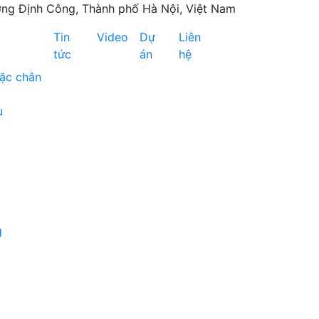
ng Định Công, Thành phố Hà Nội, Việt Nam
Tin
Video
Dự
Liên
tức
án
hệ
đặc chân
u
g