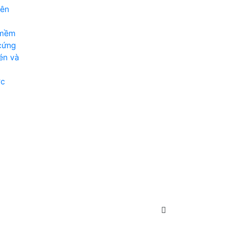
iên
 mềm
cứng
én và
ợc