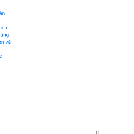
ên
 mềm
cứng
én và
c