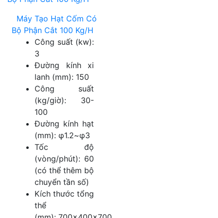
Máy Tạo Hạt Cốm Có
Bộ Phận Cắt 100 Kg/H
Công suất (kw):
3
Đường kính xi
lanh (mm): 150
Công suất
(kg/giờ): 30-
100
Đường kính hạt
(mm): φ1.2~φ3
Tốc độ
(vòng/phút): 60
(có thể thêm bộ
chuyển tần số)
Kích thước tổng
thể
(mm): 700×400×700