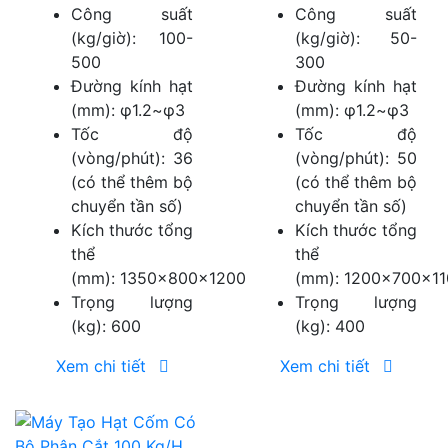
Công suất
Công suất
(kg/giờ): 100-
(kg/giờ): 50-
500
300
Đường kính hạt
Đường kính hạt
(mm): φ1.2~φ3
(mm): φ1.2~φ3
Tốc độ
Tốc độ
(vòng/phút): 36
(vòng/phút): 50
(có thể thêm bộ
(có thể thêm bộ
chuyển tần số)
chuyển tần số)
Kích thước tổng
Kích thước tổng
thể
thể
(mm): 1350×800×1200
(mm): 1200×700×11
Trọng lượng
Trọng lượng
(kg): 600
(kg): 400
Xem chi tiết
Xem chi tiết