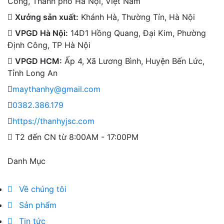
Công, Thành phố Hà Nội, Việt Nam
Xưởng sản xuất:
Khánh Hà, Thường Tín, Hà Nội
VPGD Hà Nội:
14D1 Hồng Quang, Đại Kim, Phường
Định Công, TP Hà Nội
VPGD HCM:
Ấp 4, Xã Lương Bình, Huyện Bến Lức,
Tỉnh Long An
maythanhy@gmail.com
0382.386.179
https://thanhyjsc.com
T2 đến CN từ 8:00AM - 17:00PM
Danh Mục
Về chúng tôi
Sản phẩm
Tin tức