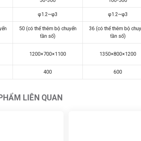
50-300
100-500
φ1.2~φ3
φ1.2~φ3
yển
50 (có thể thêm bộ chuyển
36 (có thể thêm bộ chu
tần số)
tần số)
1200×700×1100
1350×800×1200
400
600
PHẨM LIÊN QUAN