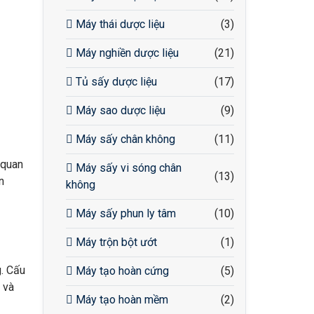
Máy thái dược liệu
(3)
Máy nghiền dược liệu
(21)
Tủ sấy dược liệu
(17)
Máy sao dược liệu
(9)
Máy sấy chân không
(11)
 quan
Máy sấy vi sóng chân
(13)
n
không
Máy sấy phun ly tâm
(10)
Máy trộn bột ướt
(1)
g. Cấu
Máy tạo hoàn cứng
(5)
 và
Máy tạo hoàn mềm
(2)