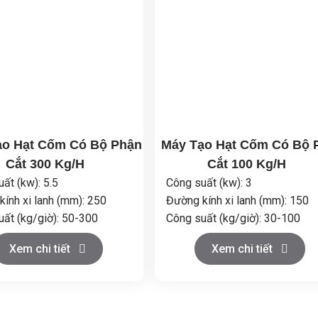
ạo Hạt Cốm Có Bộ Phận
Máy Tạo Hạt Cốm Có Bộ 
Cắt 300 Kg/H
Cắt 100 Kg/H
ất (kw): 5.5
Công suất (kw): 3
ính xi lanh (mm): 250
Đường kính xi lanh (mm): 150
uất (kg/giờ): 50-300
Công suất (kg/giờ): 30-100
kính hạt (mm): φ1.2~φ3
Đường kính hạt (mm): φ1.2~φ
Xem chi tiết
Xem chi tiết
 (vòng/phút): 50 (có thể
Tốc độ (vòng/phút): 60 (có 
ộ chuyển tần số)
thêm bộ chuyển tần số)
 thước tổng thể
Kích thước tổng t
1200×700×1100
(mm): 700×400×700