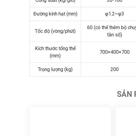
Công suất (kg/giờ)
30-100
Đường kính hạt (mm)
φ1.2~φ3
60 (có thể thêm bộ chu
Tốc độ (vòng/phút)
tần số)
Kích thước tổng thể
700×400×700
(mm)
Trọng lượng (kg)
200
SẢN 