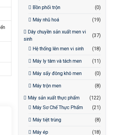
Bồn phối trộn
(0)
Máy nhũ hoá
(19)
yển
Dây chuyền sản xuất men vi
(37)
sinh
Hệ thống lên men vi sinh
(18)
Máy ly tâm và tách men
(11)
Máy sấy đông khô men
(0)
Máy trộn men
(8)
Máy sản xuất thực phẩm
(122)
Máy Sơ Chế Thực Phẩm
(21)
Máy tiệt trùng
(8)
Máy ép
(18)