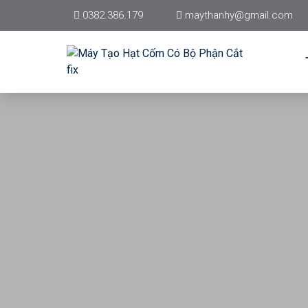
0382.386.179
maythanhy@gmail.com