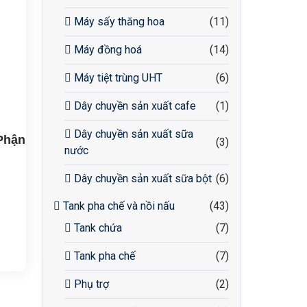
Máy sấy thăng hoa
(11)
Máy đồng hoá
(14)
Máy tiệt trùng UHT
(6)
Dây chuyền sản xuất cafe
(1)
Dây chuyền sản xuất sữa
Phận
(3)
nước
Dây chuyền sản xuất sữa bột
(6)
Tank pha chế và nồi nấu
(43)
3
Tank chứa
(7)
thể
Tank pha chế
(7)
hể
Phụ trợ
(2)