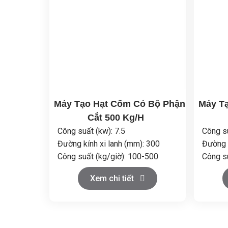
Máy Tạo Hạt Cốm Có Bộ Phận
Máy T
Cắt 500 Kg/H
Công suất (kw): 7.5
Công su
Đường kính xi lanh (mm): 300
Đường k
Công suất (kg/giờ): 100-500
Công s
Đường kính hạt (mm): φ1.2~φ3
Đường 
Xem chi tiết
Tốc độ (vòng/phút): 36 (có thể
Tốc độ
thêm bộ chuyển tần số)
thêm b
Kích thước tổng thể
Kích
(mm): 1350×800×1200
(mm): 