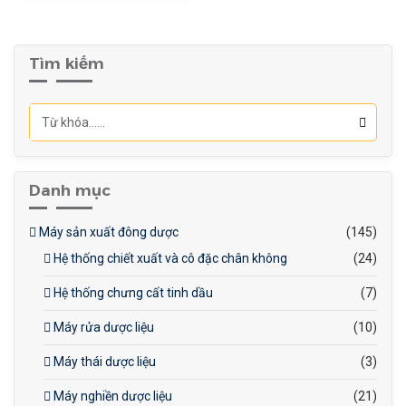
phẩm (tỏi ngâm giấm, tỏi
đóng gói).
Tìm kiếm
Công nghiệp dược
phẩm (chiết xuất tinh dầu
tỏi).
Danh mục
Máy sản xuất đông dược
(145)
Hệ thống chiết xuất và cô đặc chân không
(24)
Hệ thống chưng cất tinh dầu
(7)
Máy rửa dược liệu
(10)
Máy thái dược liệu
(3)
Máy nghiền dược liệu
(21)