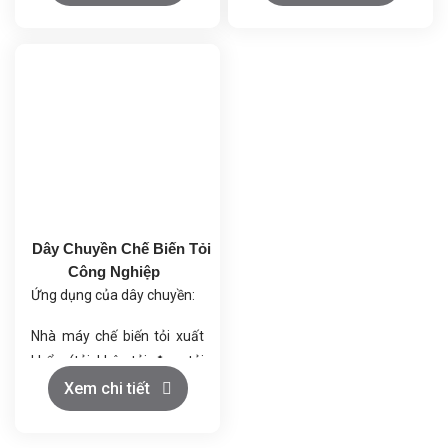
xác cao.
đồng thời giúp tiết kiệm
Tiết kiệm nhân công, giảm
đáng kể nhân công và diện
chi phí sản xuất.
tích mặt bằng. Dây chuyền
Nâng cao năng suất và
này là giải pháp toàn diện,
đảm bảo vệ sinh an toàn
tối ưu hóa từ khâu chuẩn bị
thực phẩm.
nguyên liệu đến thành
phẩm cuối cùng.
Dây Chuyền Chế Biến Tỏi
Công Nghiệp
Ứng dụng của dây chuyền:
Nhà máy chế biến tỏi xuất
khẩu (tỏi khô, tỏi đen, tỏi
bột).
Xem chi tiết
Cơ sở sản xuất thực