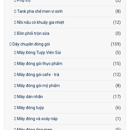
Phụ trợ
(2)
Tank pha chế men vi sinh
(8)
Nồi nấu có khuấy gia nhiệt
(12)
Bồn phối trộn sữa
(0)
Dây chuyền đóng gói
(159)
Máy Đóng Tuýp Viên Sủi
(5)
Máy đóng gói thực phẩm
(15)
Máy đóng gói cafe - trà
(12)
Máy đóng gói mỹ phẩm
(8)
Máy dán nhãn
(17)
Máy đóng tuýp
(6)
Máy đóng và xoáy nắp
(1)
Máy đóng ống men
(5)