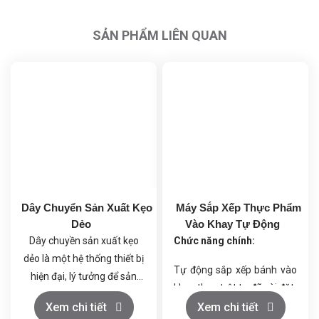
SẢN PHẨM LIÊN QUAN
Dây Chuyển Sản Xuất Kẹo
Máy Sắp Xếp Thực Phẩm
Dẻo
Vào Khay Tự Động
Dây chuyền sản xuất kẹo
Chức năng chính:
dẻo là một hệ thống thiết bị
Tự động sắp xếp bánh vào
hiện đại, lý tưởng để sản
khay theo trật tự đã cài đặt.
xuất ra những sản phẩm
Đảm bảo tốc độ và độ chính
Xem chi tiết
Xem chi tiết
kẹo dẻo chất lượng cao,