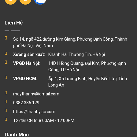
Liên Hệ
Số 14, ngõ 422 đường Kim Giang, Phường Định Công, Thành
phố Hà Nội, Việt Nam
Xưởng sản xuất:
Khánh Hà, Thường Tín, Hà Nội
VPGD Hà Nội:
14D1 Hồng Quang, Đại Kim, Phường Định
Công, TP Hà Nội
VPGD HCM:
Ấp 4, Xã Lương Bình, Huyện Bến Lức, Tỉnh
Long An
maythanhy@gmail.com
0382.386.179
https://thanhyjsc.com
T2 đến CN từ 8:00AM - 17:00PM
Danh Mục