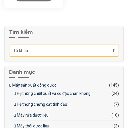
Cơ sở sản xuất thực
phẩm (tỏi ngâm giấm, tỏi
đóng gói).
Tìm kiếm
Công nghiệp dược
phẩm (chiết xuất tinh dầu
tỏi).
Danh mục
Máy sản xuất đông dược
(145)
Hệ thống chiết xuất và cô đặc chân không
(24)
Hệ thống chưng cất tinh dầu
(7)
Máy rửa dược liệu
(10)
Máy thái dược liệu
(3)