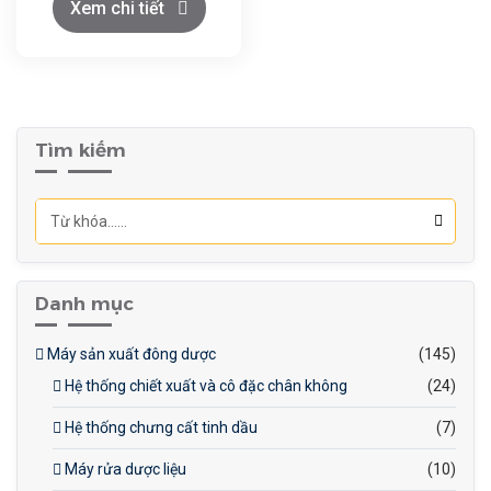
bột).
Xem chi tiết
Cơ sở sản xuất thực
phẩm (tỏi ngâm giấm, tỏi
đóng gói).
Tìm kiếm
Công nghiệp dược
phẩm (chiết xuất tinh dầu
tỏi).
Danh mục
Máy sản xuất đông dược
(145)
Hệ thống chiết xuất và cô đặc chân không
(24)
Hệ thống chưng cất tinh dầu
(7)
Máy rửa dược liệu
(10)