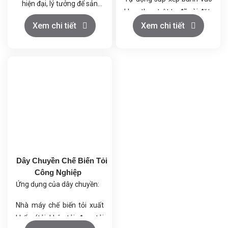
hiện đại, lý tưởng để sản
khay theo trật tự đã cài đặt.
xuất ra những sản phẩm
Đảm bảo tốc độ và độ chính
Xem chi tiết
Xem chi tiết
kẹo dẻo chất lượng cao,
xác cao.
đồng thời giúp tiết kiệm
Tiết kiệm nhân công, giảm
đáng kể nhân công và diện
chi phí sản xuất.
tích mặt bằng. Dây chuyền
Nâng cao năng suất và
này là giải pháp toàn diện,
đảm bảo vệ sinh an toàn
tối ưu hóa từ khâu chuẩn bị
thực phẩm.
nguyên liệu đến thành
phẩm cuối cùng.
Dây Chuyền Chế Biến Tỏi
Công Nghiệp
Ứng dụng của dây chuyền:
Nhà máy chế biến tỏi xuất
khẩu (tỏi khô, tỏi đen, tỏi