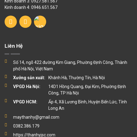
Kinh doanh 3: 0927.581.567
Kinh doanh 4: 0946.651.567
Liên Hệ
Số 14, ngõ 422 đường Kim Giang, Phường Định Công, Thành
phố Hà Nội, Việt Nam
Xưởng sản xuất:
Khánh Hà, Thường Tín, Hà Nội
VPGD Hà Nội:
14D1 Hồng Quang, Đại Kim, Phường Định
Công, TP Hà Nội
VPGD HCM:
Ấp 4, Xã Lương Bình, Huyện Bến Lức, Tỉnh
Long An
maythanhy@gmail.com
0382.386.179
https://thanhyjsc.com