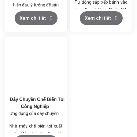
Tự động sắp xếp bánh vào
hiện đại, lý tưởng để sản
khay theo trật tự đã cài đặt.
xuất ra những sản phẩm
Đảm bảo tốc độ và độ chính
Xem chi tiết
Xem chi tiết
kẹo dẻo chất lượng cao,
xác cao.
đồng thời giúp tiết kiệm
Tiết kiệm nhân công, giảm
đáng kể nhân công và diện
chi phí sản xuất.
tích mặt bằng. Dây chuyền
Nâng cao năng suất và
này là giải pháp toàn diện,
đảm bảo vệ sinh an toàn
tối ưu hóa từ khâu chuẩn bị
thực phẩm.
nguyên liệu đến thành
phẩm cuối cùng.
Dây Chuyền Chế Biến Tỏi
Công Nghiệp
Ứng dụng của dây chuyền:
Nhà máy chế biến tỏi xuất
khẩu (tỏi khô, tỏi đen, tỏi