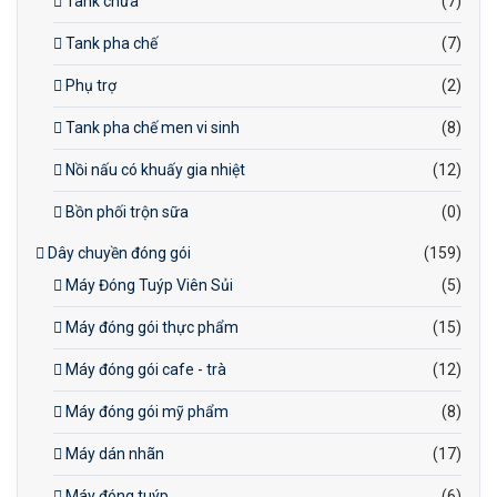
Tank chứa
(7)
Tank pha chế
(7)
Phụ trợ
(2)
Tank pha chế men vi sinh
(8)
Nồi nấu có khuấy gia nhiệt
(12)
Bồn phối trộn sữa
(0)
Dây chuyền đóng gói
(159)
Máy Đóng Tuýp Viên Sủi
(5)
Máy đóng gói thực phẩm
(15)
Máy đóng gói cafe - trà
(12)
Máy đóng gói mỹ phẩm
(8)
Máy dán nhãn
(17)
Máy đóng tuýp
(6)