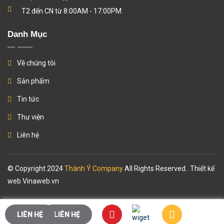
T2 đến CN từ 8:00AM - 17:00PM
Danh Mục
Về chúng tôi
Sản phẩm
Tin tức
Thư viện
Liên hệ
© Copyright 2024
Thành Ý Company
All Rights Reserved.. Thiết kế
web
Vinaweb.vn
LIÊN HỆ
LIÊN HỆ