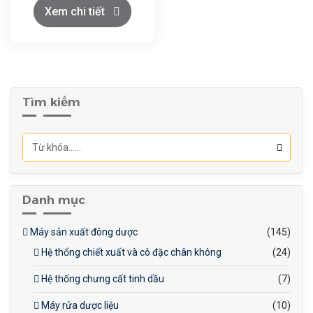
bột).
Xem chi tiết
Cơ sở sản xuất thực
phẩm (tỏi ngâm giấm, tỏi
đóng gói).
Tìm kiếm
Công nghiệp dược
phẩm (chiết xuất tinh dầu
tỏi).
Danh mục
Máy sản xuất đông dược
(145)
Hệ thống chiết xuất và cô đặc chân không
(24)
Hệ thống chưng cất tinh dầu
(7)
Máy rửa dược liệu
(10)