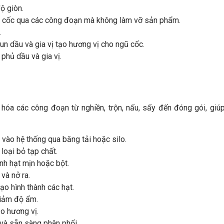
ộ giòn.
gũ cốc qua các công đoạn mà không làm vỡ sản phẩm.
.
n dầu và gia vị tạo hương vị cho ngũ cốc.
phủ dầu và gia vị.
óa các công đoạn từ nghiền, trộn, nấu, sấy đến đóng gói, giú
vào hệ thống qua băng tải hoặc silo.
oại bỏ tạp chất.
nh hạt mịn hoặc bột.
và nở ra.
o hình thành các hạt.
giảm độ ẩm.
ạo hương vị.
và sẵn sàng phân phối.