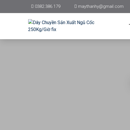
0382.386.179
maythanhy@gmail.com