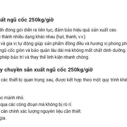
uất ngũ cốc 250kg/giờ
ến đóng gói diễn ra liên tục, đảm bảo hiệu quả sản xuất cao.
thành nhiều dạng khác nhau (hạt, thanh, v.v.).
u và gia vị tự động giúp sản phẩm đồng đều và hương vị phong ph
ngũ cốc giòn và bảo quản lâu dài mà không mất chất dinh dưỡng.
phép bảo trì và thay thế linh kiện nhanh chóng.
ây chuyền sản xuất ngũ cốc 250kg/giờ
c thiết bị quan trọng sau, được kết hợp theo một quy trình khé
ặc mảnh nhỏ.
qua các công đoạn mà không bị rò rỉ.
à cân chính xác lượng nguyên liệu cần thiết.
gia.