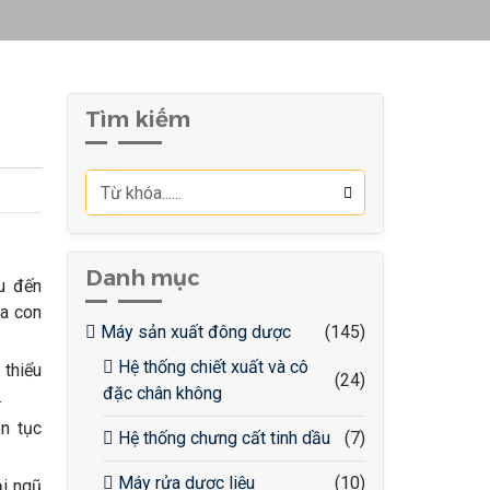
Tìm kiếm
Danh mục
u đến
ủa con
Máy sản xuất đông dược
(145)
Hệ thống chiết xuất và cô
 thiểu
(24)
đặc chân không
.
ên tục
Hệ thống chưng cất tinh dầu
(7)
Máy rửa dược liệu
(10)
ại ngũ