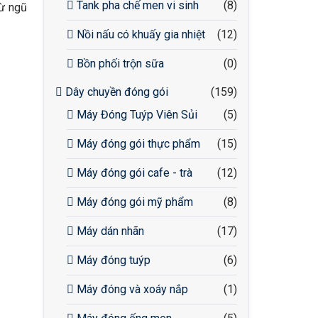
Tank pha chế men vi sinh
(8)
từ ngũ
Nồi nấu có khuấy gia nhiệt
(12)
Bồn phối trộn sữa
(0)
Dây chuyền đóng gói
(159)
Máy Đóng Tuýp Viên Sủi
(5)
Máy đóng gói thực phẩm
(15)
Máy đóng gói cafe - trà
(12)
Máy đóng gói mỹ phẩm
(8)
Máy dán nhãn
(17)
Máy đóng tuýp
(6)
Máy đóng và xoáy nắp
(1)