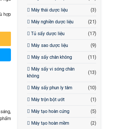
Máy thái dược liệu
(3)
hù hợp
Máy nghiền dược liệu
(21)
Tủ sấy dược liệu
(17)
Máy sao dược liệu
(9)
Máy sấy chân không
(11)
Máy sấy vi sóng chân
(13)
không
Máy sấy phun ly tâm
(10)
Máy trộn bột ướt
(1)
Máy tạo hoàn cứng
(5)
 sáng,
n phẩm
Máy tạo hoàn mềm
(2)