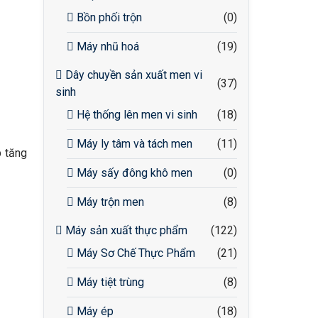
Bồn phối trộn
(0)
Máy nhũ hoá
(19)
Dây chuyền sản xuất men vi
(37)
sinh
Hệ thống lên men vi sinh
(18)
Máy ly tâm và tách men
(11)
p tăng
Máy sấy đông khô men
(0)
Máy trộn men
(8)
Máy sản xuất thực phẩm
(122)
Máy Sơ Chế Thực Phẩm
(21)
Máy tiệt trùng
(8)
Máy ép
(18)