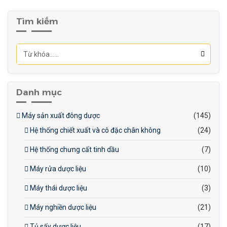
đóng gói).
Tìm kiếm
Công nghiệp dược
phẩm (chiết xuất tinh dầu
tỏi).
Danh mục
Máy sản xuất đông dược
(145)
Hệ thống chiết xuất và cô đặc chân không
(24)
Hệ thống chưng cất tinh dầu
(7)
Máy rửa dược liệu
(10)
Máy thái dược liệu
(3)
Máy nghiền dược liệu
(21)
Tủ sấy dược liệu
(17)