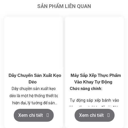
SẢN PHẨM LIÊN QUAN
Dây Chuyển Sản Xuất Kẹo
Máy Sắp Xếp Thực Phẩm
Dẻo
Vào Khay Tự Động
Dây chuyền sản xuất kẹo
Chức năng chính:
dẻo là một hệ thống thiết bị
Tự động sắp xếp bánh vào
hiện đại, lý tưởng để sản
khay theo trật tự đã cài đặt.
xuất ra những sản phẩm
Đảm bảo tốc độ và độ chính
Xem chi tiết
Xem chi tiết
kẹo dẻo chất lượng cao,
xác cao.
đồng thời giúp tiết kiệm