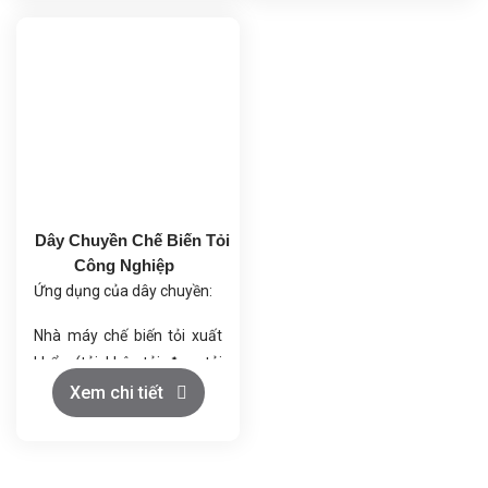
Tiết kiệm nhân công, giảm
đáng kể nhân công và diện
chi phí sản xuất.
tích mặt bằng. Dây chuyền
Nâng cao năng suất và
này là giải pháp toàn diện,
đảm bảo vệ sinh an toàn
tối ưu hóa từ khâu chuẩn bị
thực phẩm.
nguyên liệu đến thành
phẩm cuối cùng.
Dây Chuyền Chế Biến Tỏi
Công Nghiệp
Ứng dụng của dây chuyền:
Nhà máy chế biến tỏi xuất
khẩu (tỏi khô, tỏi đen, tỏi
bột).
Xem chi tiết
Cơ sở sản xuất thực
phẩm (tỏi ngâm giấm, tỏi