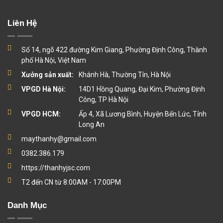
Liên Hệ
Số 14, ngõ 422 đường Kim Giang, Phường Định Công, Thành
phố Hà Nội, Việt Nam
Xưởng sản xuất:
Khánh Hà, Thường Tín, Hà Nội
VPGD Hà Nội:
14D1 Hồng Quang, Đại Kim, Phường Định
Công, TP Hà Nội
VPGD HCM:
Ấp 4, Xã Lương Bình, Huyện Bến Lức, Tỉnh
Long An
maythanhy@gmail.com
0382.386.179
https://thanhyjsc.com
T2 đến CN từ 8:00AM - 17:00PM
Danh Mục