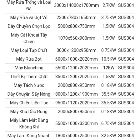
Máy Rửa Trống và Loại
3000x14000x1700mm
2.7KW
SUS304
Đá
Máy Rửa và Gọt Vỏ
2300x780x1650mm
3.75KW
SUS304
Dây Chuyền Chọn Lọc
5000x800x750mm
1.5KW
SUS304
Máy Cắt Khoai Tây
1070x560x900mm
1.5KW
SUS304
Chiên
Máy Loại Tạp Chất
3000x1200x950mm
0.75KW
SUS304
Máy Rửa Bọt
6000x1000x2020mm
10.5KW
SUS304
Máy Blanching
5500x1200x2020mm
12KW
SUS304
Thiết Bị Thêm Chất
3500x1200x2020mm
1.5KW
SUS304
Máy Tách Nước
2000x800x950mm
0.18KW
SUS304
Dây Chuyền Sấy Nóng
8000x1200x1900mm
35.5KW
SUS304
Máy Chiên Liên Tục
9500x1120x2020mm
35.5KW
SUS304
Máy Khử Dầu Rung
2000x800x950mm
0.18KW
SUS304
Máy Làm Mát Bằng
5500x1000x3300mm
6.75KW
SUS304
Không Khí
Máy Làm Đông Nhanh
1800x5000x2500mm
32.5KW
SUS304