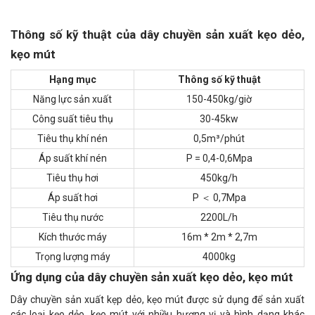
Thông số kỹ thuật của dây chuyền sản xuất kẹo dẻo,
kẹo mút
Hạng mục
Thông số kỹ thuật
Năng lực sản xuất
150-450kg/giờ
Công suất tiêu thụ
30-45kw
Tiêu thụ khí nén
0,5m³/phút
Áp suất khí nén
P = 0,4-0,6Mpa
Tiêu thụ hơi
450kg/h
Áp suất hơi
P ＜ 0,7Mpa
Tiêu thụ nước
2200L/h
Kích thước máy
16m * 2m * 2,7m
Trọng lượng máy
4000kg
Ứng dụng của dây chuyền sản xuất kẹo dẻo, kẹo mút
Dây chuyền sản xuất kẹp dẻo, kẹo mút được sử dụng để sản xuất
các loại kẹo dẻo, kẹo mút với nhiều hương vị và hình dạng khác