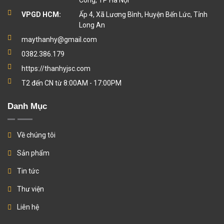
Công, TP Hà Nội
VPGD HCM:
Ấp 4, Xã Lương Bình, Huyện Bến Lức, Tỉnh
Long An
maythanhy@gmail.com
0382.386.179
https://thanhyjsc.com
T2 đến CN từ 8:00AM - 17:00PM
Danh Mục
Về chúng tôi
Sản phẩm
Tin tức
Thư viện
Liên hệ