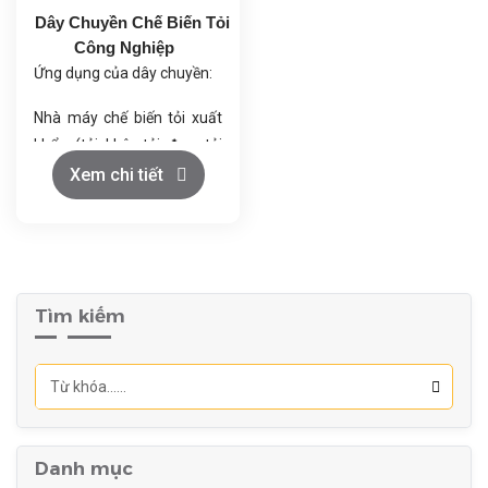
Dây Chuyền Chế Biến Tỏi
Công Nghiệp
Ứng dụng của dây chuyền:
Nhà máy chế biến tỏi xuất
khẩu (tỏi khô, tỏi đen, tỏi
bột).
Xem chi tiết
Cơ sở sản xuất thực
phẩm (tỏi ngâm giấm, tỏi
đóng gói).
Tìm kiếm
Công nghiệp dược
phẩm (chiết xuất tinh dầu
tỏi).
Danh mục