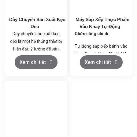
Dây Chuyển Sản Xuất Kẹo
Máy Sắp Xếp Thực Phẩm
Dẻo
Vào Khay Tự Động
Dây chuyền sản xuất kẹo
Chức năng chính:
dẻo là một hệ thống thiết bị
Tự động sắp xếp bánh vào
hiện đại, lý tưởng để sản
khay theo trật tự đã cài đặt.
xuất ra những sản phẩm
Đảm bảo tốc độ và độ chính
Xem chi tiết
Xem chi tiết
kẹo dẻo chất lượng cao,
xác cao.
đồng thời giúp tiết kiệm
Tiết kiệm nhân công, giảm
đáng kể nhân công và diện
chi phí sản xuất.
tích mặt bằng. Dây chuyền
Nâng cao năng suất và
này là giải pháp toàn diện,
đảm bảo vệ sinh an toàn
tối ưu hóa từ khâu chuẩn bị
thực phẩm.
nguyên liệu đến thành
phẩm cuối cùng.