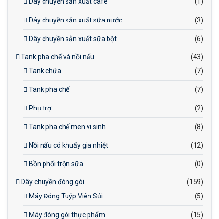
Dây chuyền sản xuất cafe
(1)
Dây chuyền sản xuất sữa nước
(3)
Dây chuyền sản xuất sữa bột
(6)
Tank pha chế và nồi nấu
(43)
Tank chứa
(7)
Tank pha chế
(7)
Phụ trợ
(2)
Tank pha chế men vi sinh
(8)
Nồi nấu có khuấy gia nhiệt
(12)
Bồn phối trộn sữa
(0)
Dây chuyền đóng gói
(159)
Máy Đóng Tuýp Viên Sủi
(5)
Máy đóng gói thực phẩm
(15)