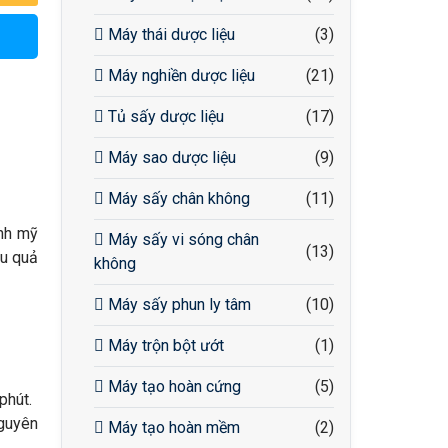
Máy thái dược liệu
(3)
Máy nghiền dược liệu
(21)
Tủ sấy dược liệu
(17)
Máy sao dược liệu
(9)
Máy sấy chân không
(11)
ành mỹ
Máy sấy vi sóng chân
(13)
ệu quả
không
Máy sấy phun ly tâm
(10)
Máy trộn bột ướt
(1)
Máy tạo hoàn cứng
(5)
phút.
nguyên
Máy tạo hoàn mềm
(2)