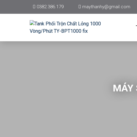
0382.386.179
maythanhy@gmail.com
MÁY 