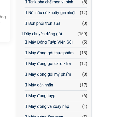
Tank pha chế men vi sinh
(8)
Nồi nấu có khuấy gia nhiệt
(12)
óng
ăng
Bồn phối trộn sữa
(0)
Dây chuyền đóng gói
(159)
 độ
Máy Đóng Tuýp Viên Sủi
(5)
điều
Máy đóng gói thực phẩm
(15)
ng,
Máy đóng gói cafe - trà
(12)
Máy đóng gói mỹ phẩm
(8)
ống
Máy dán nhãn
(17)
Máy đóng tuýp
(6)
Máy đóng và xoáy nắp
(1)