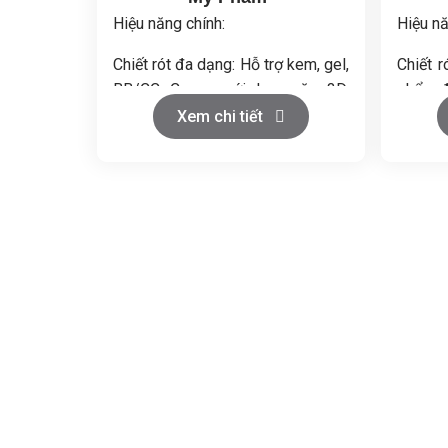
Hiệu năng chính:
Hiệu nă
Chiết rót đa dạng: Hỗ trợ kem, gel,
Chiết 
BB/CC Cream với hoa văn 3D,
phẩm đ
xoắn ốc, hình cầu.
Tốc độ
Xem chi tiết
Năng suất cao: Chiết đồng thời 4
hợp với
chai, đạt 200 - 1000 chai/giờ.
Không 
Độ chính xác cao: Sử dụng động
gia nhiệ
cơ servo, kiểm soát tốt lượng
Dễ dàng
chiết rót.
hóa quy
Tùy chỉnh linh hoạt: Hỗ trợ 1-4
màu, điều chỉnh kích thước hoa
văn dễ dàng.