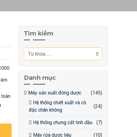
Tìm kiếm
T1000
Danh mục
h êm
Máy sản xuất đông dược
(145)
 toàn.
Hệ thống chiết xuất và cô
à
(24)
đặc chân không
Hệ thống chưng cất tinh dầu
(7)
Máy rửa dược liệu
(10)