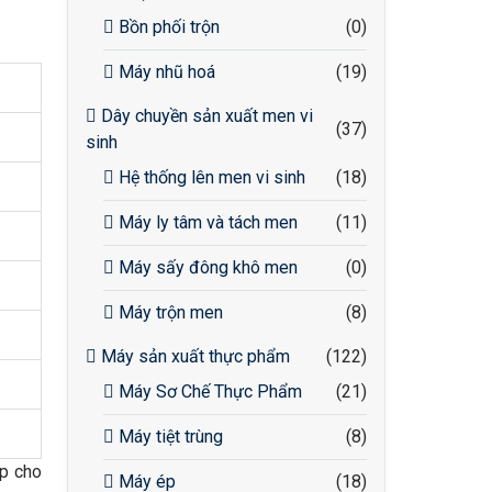
Bồn phối trộn
(0)
Máy nhũ hoá
(19)
Dây chuyền sản xuất men vi
(37)
sinh
Hệ thống lên men vi sinh
(18)
Máy ly tâm và tách men
(11)
Máy sấy đông khô men
(0)
Máy trộn men
(8)
Máy sản xuất thực phẩm
(122)
Máy Sơ Chế Thực Phẩm
(21)
Máy tiệt trùng
(8)
ợp cho
Máy ép
(18)