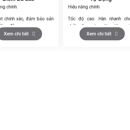
ng chính:
Hiệu năng chính:
rót chính xác, đảm bảo sản
Tốc độ cao: Hàn nhanh ch
ồng đều.
nhiều ống cùng lúc, tăng n
 sản xuất linh hoạt, phù
suất.
Xem chi tiết
Xem chi tiết
 nhiều quy mô.
Mối hàn chắc chắn: Đảm bảo
có điểm lạnh nhờ hệ thống
kín tuyệt đối, không rò rỉ.
t tiên tiến.
Tiết kiệm nhiên liệu: Hệ thống 
 vận hành & bảo trì, tối ưu
chỉnh ngọn lửa tối ưu.
 trình sản xuất.
Dễ vận hành: Thiết kế tự độ
giao diện thân thiện.
Độ bền cao: Chất liệu inox ch
gỉ, tuổi thọ dài.