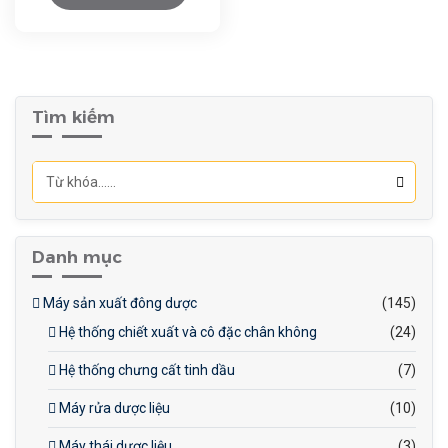
Mối hàn chắc chắn: Đảm
bảo độ kín tuyệt đối, không
rò rỉ.
Tiết kiệm nhiên liệu: Hệ
thống điều chỉnh ngọn lửa
Tìm kiếm
tối ưu.
Dễ vận hành: Thiết kế tự
động, giao diện thân thiện.
Độ bền cao: Chất liệu inox
chống gỉ, tuổi thọ dài.
Danh mục
Máy sản xuất đông dược
(145)
Hệ thống chiết xuất và cô đặc chân không
(24)
Hệ thống chưng cất tinh dầu
(7)
Máy rửa dược liệu
(10)
Máy thái dược liệu
(3)