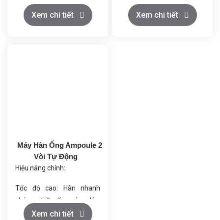
kem, gel, BB/CC Cream với
bảo sản phẩm đồng đều.
hoa văn 3D, xoắn ốc, hình
Tốc độ sản xuất linh hoạt,
Xem chi tiết
Xem chi tiết
cầu.
phù hợp với nhiều quy mô.
Năng suất cao: Chiết đồng
Không có điểm lạnh nhờ hệ
thời 4 chai, đạt 200 - 1000
thống gia nhiệt tiên tiến.
chai/giờ.
Dễ dàng vận hành & bảo trì,
Độ chính xác cao: Sử
tối ưu hóa quy trình sản
dụng động cơ servo, kiểm
xuất.
soát tốt lượng chiết rót.
Tùy chỉnh linh hoạt: Hỗ
trợ 1-4 màu, điều chỉnh kích
thước hoa văn dễ dàng.
Máy Hàn Ống Ampoule 2
Vòi Tự Động
Hiệu năng chính:
Tốc độ cao: Hàn nhanh
chóng nhiều ống cùng lúc,
tăng năng suất.
Xem chi tiết