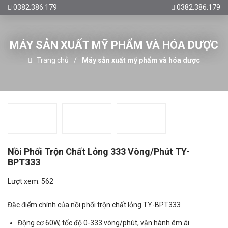
0382.386.179
0382.386.179
MÁY SẢN XUẤT MỸ PHẨM VÀ HÓA DƯỢC
Trang chủ
Máy sản xuất mỹ phẩm và hóa dược
Nồi Phối Trộn Chất Lỏng 333 Vòng/Phút TY-
BPT333
Lượt xem: 562
Đặc điểm chính của nồi phối trộn chất lỏng TY-BPT333
Động cơ 60W, tốc độ 0-333 vòng/phút, vận hành êm ái.