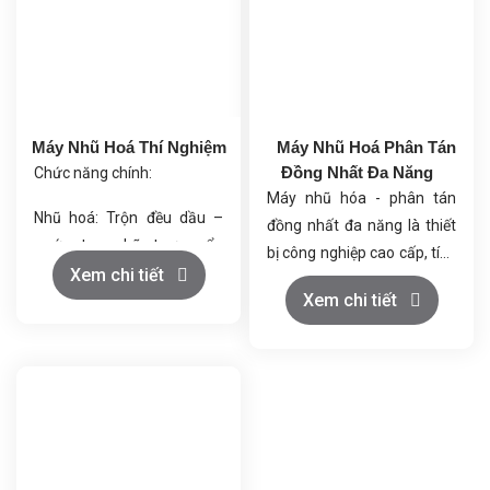
Máy Nhũ Hoá Thí Nghiệm
Máy Nhũ Hoá Phân Tán
Đồng Nhất Đa Năng
Chức năng chính:
Máy nhũ hóa - phân tán
Nhũ hoá: Trộn đều dầu –
đồng nhất đa năng là thiết
nước tạo nhũ tương ổn
bị công nghiệp cao cấp, tích
định.
Xem chi tiết
hợp 8 chức năng trong 1:
Làm ướt
Xem chi tiết
Đồng hóa: Làm mịn, đồng
Trộn đồng nhất
đều kích thước hạt.
Phân tán
Phá vỡ kết tụ
Phân tán: Rải đều các hạt
Hòa tan
rắn vào chất lỏng.
Nhũ hóa
Khuấy trộn: Trộn mạnh giúp
Đồng nhất hóa
nguyên liệu hòa quyện.
Hút bột tự động không bụi