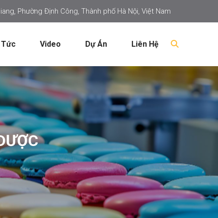
iang, Phường Định Công, Thành phố Hà Nội, Việt Nam
 Tức
Video
Dự Án
Liên Hệ
 DƯỢC