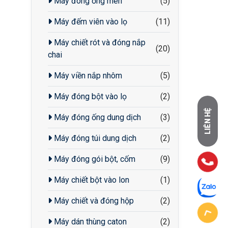
Máy đóng ống men
(5)
Máy đếm viên vào lọ
(11)
Máy chiết rót và đóng nắp
(20)
chai
Máy viền nắp nhôm
(5)
Máy đóng bột vào lọ
(2)
LIÊN HỆ
Máy đóng ống dung dịch
(3)
Máy đóng túi dung dịch
(2)
Máy đóng gói bột, cốm
(9)
Máy chiết bột vào lon
(1)
Máy chiết và đóng hộp
(2)
Máy dán thùng caton
(2)