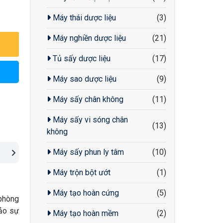
Máy thái dược liệu
(3)
Máy nghiền dược liệu
(21)
Tủ sấy dược liệu
(17)
Máy sao dược liệu
(9)
Máy sấy chân không
(11)
Máy sấy vi sóng chân
(13)
không
Máy sấy phun ly tâm
(10)
Máy trộn bột ướt
(1)
Máy tạo hoàn cứng
(5)
 phòng
bảo sự
Máy tạo hoàn mềm
(2)