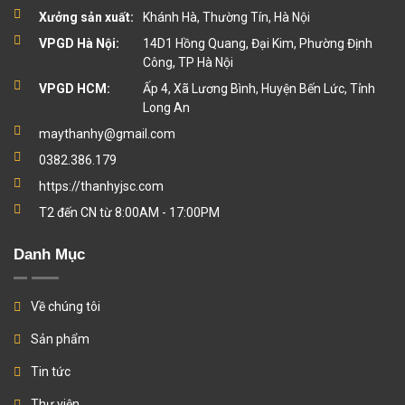
Xưởng sản xuất:
Khánh Hà, Thường Tín, Hà Nội
VPGD Hà Nội:
14D1 Hồng Quang, Đại Kim, Phường Định
Công, TP Hà Nội
VPGD HCM:
Ấp 4, Xã Lương Bình, Huyện Bến Lức, Tỉnh
Long An
maythanhy@gmail.com
0382.386.179
https://thanhyjsc.com
T2 đến CN từ 8:00AM - 17:00PM
Danh Mục
Về chúng tôi
Sản phẩm
Tin tức
Thư viện