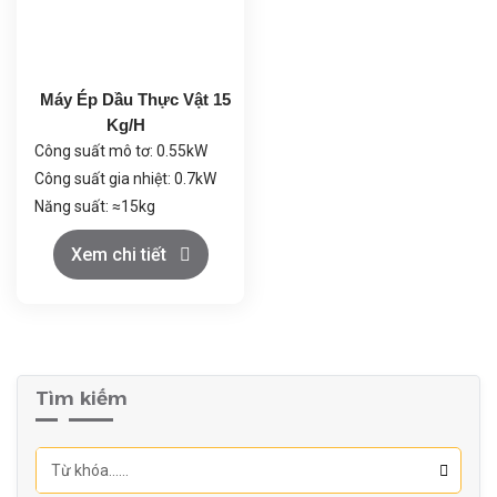
Điều khiển thông minh:
Kiểm soát tốc độ, nhiệt độ
và thời gian.
Máy Ép Dầu Thực Vật 15
Kg/H
Công suất mô tơ: 0.55kW
Công suất gia nhiệt: 0.7kW
Năng suất: ≈15kg
Đường kính ép: Φ34mm
Xem chi tiết
Đường kính buồng ép:
Φ35mm
Kích thước máy:
490×290×570mm
Trọng lượng máy: ≈43kg
Tìm kiếm