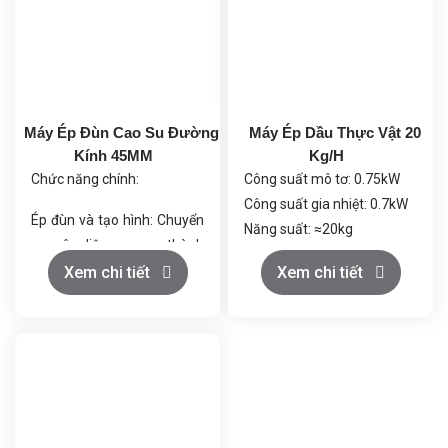
Máy Ép Đùn Cao Su Đường
Máy Ép Dầu Thực Vật 20
Kính 45MM
Kg/H
Chức năng chính:
Công suất mô tơ: 0.75kW
Công suất gia nhiệt: 0.7kW
Ép đùn và tạo hình: Chuyển
Năng suất: ≈20kg
nguyên liệu cao su thành
Đường kính ép: Φ34mm
sản phẩm cố định.
Xem chi tiết
Xem chi tiết
Đường kính buồng ép:
Trộn đồng nhất: Đảm bảo
Φ35mm
chất lượng sản phẩm đồng
Kích thước máy:
đều.
490×290×570mm
Gia nhiệt và làm mát: Duy
Trọng lượng máy: ≈43kg
trì nhiệt độ ổn định.
Cấp liệu tự động: Cung cấp
nguyên liệu đều đặn.