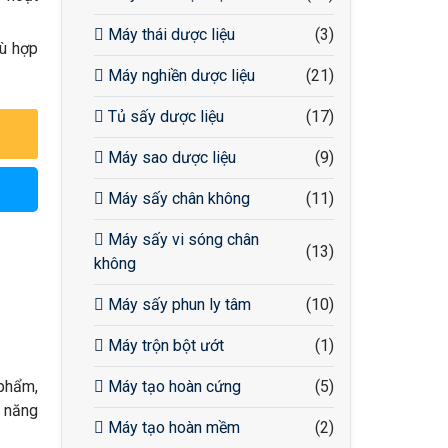
Máy thái dược liệu
(3)
hù hợp
Máy nghiền dược liệu
(21)
Tủ sấy dược liệu
(17)
Máy sao dược liệu
(9)
Máy sấy chân không
(11)
Máy sấy vi sóng chân
(13)
không
Máy sấy phun ly tâm
(10)
Máy trộn bột ướt
(1)
 phẩm,
Máy tạo hoàn cứng
(5)
o năng
Máy tạo hoàn mềm
(2)