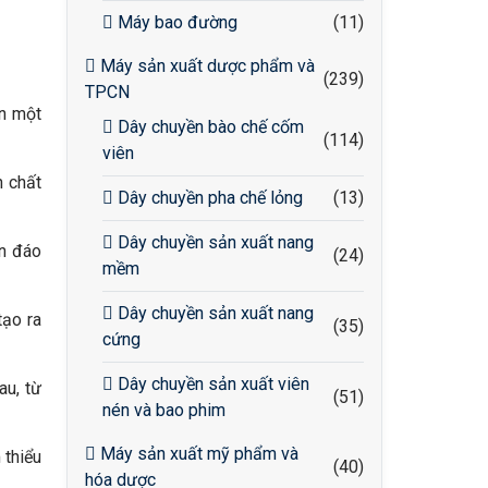
Máy bao đường
(11)
Máy sản xuất dược phẩm và
(239)
TPCN
ãn một
Dây chuyền bào chế cốm
(114)
viên
n chất
Dây chuyền pha chế lỏng
(13)
Dây chuyền sản xuất nang
ín đáo
(24)
mềm
Dây chuyền sản xuất nang
tạo ra
(35)
cứng
Dây chuyền sản xuất viên
au, từ
(51)
nén và bao phim
Máy sản xuất mỹ phẩm và
 thiểu
(40)
hóa dược