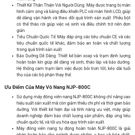
Thiết Kế Thân Thiện Với Người Dùng: Máy được trang bị màn
hình cảm ứng và bảng điều khiển PLC với màn hình LCD, giúp
dễ dàng vận hành và theo dõi quá trình sản xuất. Phễu bột
có thể tháo rời giúp việc vệ sinh và điều chỉnh trở nên đơn
giản.
Tiêu Chuẩn Quốc Tế: Máy đáp ứng các tiêu chuẩn CE và các
tiêu chuẩn quốc tế khác, đảm bảo an toàn và chất lượng
trong quá trình sản xuất.
Bảo Dưỡng Dễ Dàng: Thiết kế bàn xoay và trạm định lượng
hoàn toàn kín giúp dễ dàng vệ sinh, tháo lắp và bảo dưỡng.
Hệ thống cam trạm làm việc được bôi trơn tốt, kéo dài tuổi
thọ của các bộ phận thay thế.
Ưu Điểm Của Máy Vô Nang NJP-800C
Sử dụng máy đóng viên nang NJP-800C không chỉ nâng cao
hiệu suất sản xuất mà còn giảm thiểu chi phí và thời gian bảo
dưỡng. Với thiết kế hiện đại và tính năng ưu việt, máy giúp
doanh nghiệp đảm bảo chất lượng sản phẩm, đáp ứng tiêu
chuẩn quốc tế, và tối ưu hóa quy trình sản xuất.
Máy đóng viên nang tự động hoàn toàn NJP-800C là giải
pháp hoàn hảo cho ngành dược phẩm, y học và hóa chất.