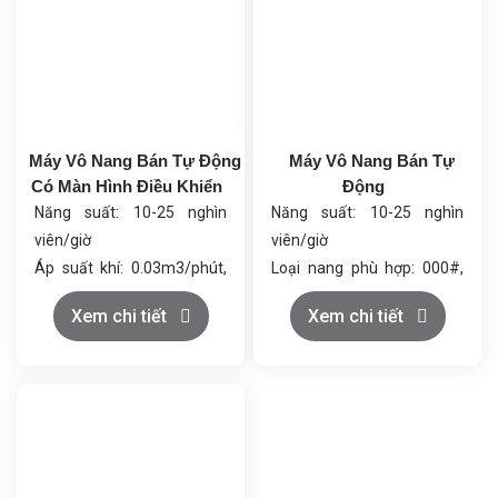
Máy Vô Nang Bán Tự Động
Máy Vô Nang Bán Tự
Có Màn Hình Điều Khiển
Động
Năng suất: 10-25 nghìn
Năng suất: 10-25 nghìn
viên/giờ
viên/giờ
Áp suất khí: 0.03m3/phút,
Loại nang phù hợp: 000#,
0.7Mpa
00L#, 00#, 0L#, 0-5#, nang
Xem chi tiết
Xem chi tiết
Tổng công suất: 4.0kW
sản xuất bằng máy
Kích thước (DxRxC):
Chất liệu: Thép không gỉ
1140x700x1630mm
Tổng công suất: 4.0kW
Trọng lượng tổng: 520kg