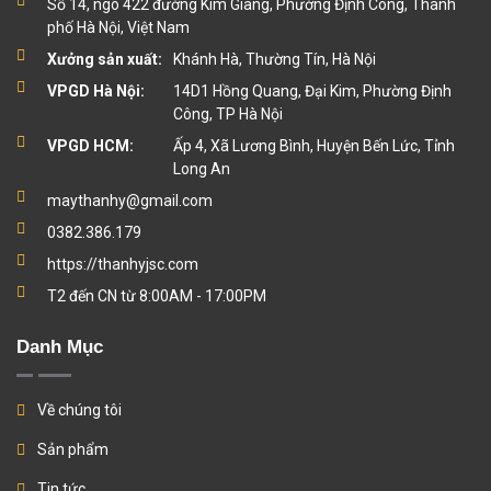
Số 14, ngõ 422 đường Kim Giang, Phường Định Công, Thành
phố Hà Nội, Việt Nam
Xưởng sản xuất:
Khánh Hà, Thường Tín, Hà Nội
VPGD Hà Nội:
14D1 Hồng Quang, Đại Kim, Phường Định
Công, TP Hà Nội
VPGD HCM:
Ấp 4, Xã Lương Bình, Huyện Bến Lức, Tỉnh
Long An
maythanhy@gmail.com
0382.386.179
https://thanhyjsc.com
T2 đến CN từ 8:00AM - 17:00PM
Danh Mục
Về chúng tôi
Sản phẩm
Tin tức