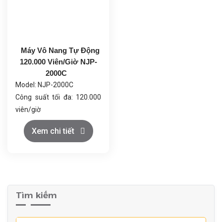
Máy Vô Nang Tự Động
120.000 Viên/Giờ NJP-
2000C
Model: NJP-2000C
Công suất tối đa: 120.000
viên/giờ
Phù hợp với kích thước viên
Xem chi tiết
nang: 00#-5# và hộp an
toàn
Số lỗ khuôn: 18
Điện áp: 380/220V,
50/60Hz, 10kW
Tìm kiếm
Tiếng ồn: <75dB
Kích thước
máy: 1500x1350x2100mm