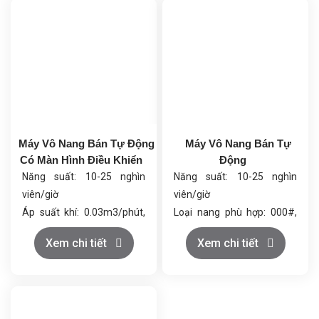
Máy Vô Nang Bán Tự Động
Máy Vô Nang Bán Tự
Có Màn Hình Điều Khiển
Động
Năng suất: 10-25 nghìn
Năng suất: 10-25 nghìn
viên/giờ
viên/giờ
Áp suất khí: 0.03m3/phút,
Loại nang phù hợp: 000#,
0.7Mpa
00L#, 00#, 0L#, 0-5#, nang
Xem chi tiết
Xem chi tiết
Tổng công suất: 4.0kW
sản xuất bằng máy
Kích thước (DxRxC):
Chất liệu: Thép không gỉ
1140x700x1630mm
Tổng công suất: 4.0kW
Trọng lượng tổng: 520kg