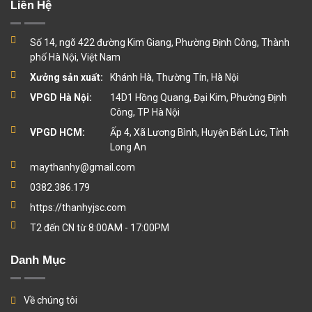
Liên Hệ
Số 14, ngõ 422 đường Kim Giang, Phường Định Công, Thành
phố Hà Nội, Việt Nam
Xưởng sản xuất:
Khánh Hà, Thường Tín, Hà Nội
VPGD Hà Nội:
14D1 Hồng Quang, Đại Kim, Phường Định
Công, TP Hà Nội
VPGD HCM:
Ấp 4, Xã Lương Bình, Huyện Bến Lức, Tỉnh
Long An
maythanhy@gmail.com
0382.386.179
https://thanhyjsc.com
T2 đến CN từ 8:00AM - 17:00PM
Danh Mục
Về chúng tôi