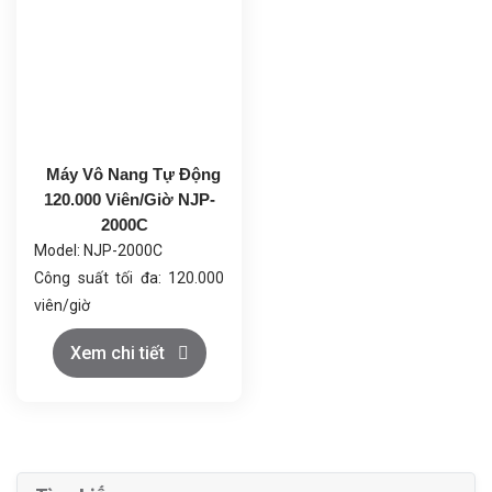
Máy Vô Nang Tự Động
120.000 Viên/Giờ NJP-
2000C
Model: NJP-2000C
Công suất tối đa: 120.000
viên/giờ
Phù hợp với kích thước viên
Xem chi tiết
nang: 00#-5# và hộp an
toàn
Số lỗ khuôn: 18
Điện áp: 380/220V,
50/60Hz, 10kW