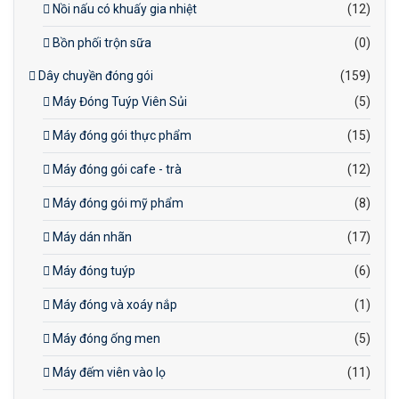
Nồi nấu có khuấy gia nhiệt
(12)
Bồn phối trộn sữa
(0)
Dây chuyền đóng gói
(159)
Máy Đóng Tuýp Viên Sủi
(5)
Máy đóng gói thực phẩm
(15)
Máy đóng gói cafe - trà
(12)
Máy đóng gói mỹ phẩm
(8)
Máy dán nhãn
(17)
Máy đóng tuýp
(6)
Máy đóng và xoáy nắp
(1)
Máy đóng ống men
(5)
Máy đếm viên vào lọ
(11)