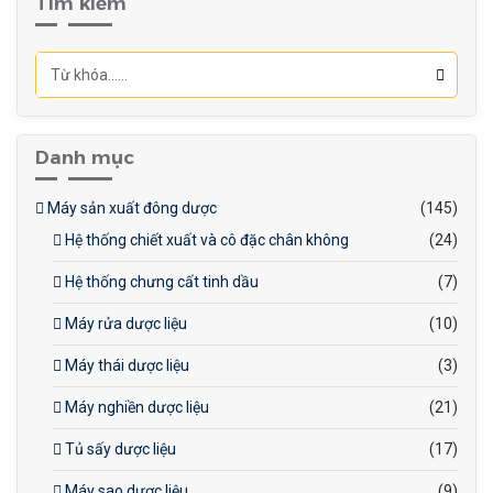
Tìm kiếm
Tiếng ồn: <75dB
Kích thước
máy: 1500x1350x2100mm
Khối lượng tịnh: 1600kg
Danh mục
Máy sản xuất đông dược
(145)
Hệ thống chiết xuất và cô đặc chân không
(24)
Hệ thống chưng cất tinh dầu
(7)
Máy rửa dược liệu
(10)
Máy thái dược liệu
(3)
Máy nghiền dược liệu
(21)
Tủ sấy dược liệu
(17)
Máy sao dược liệu
(9)