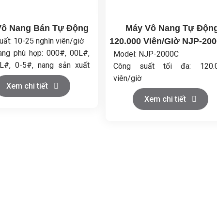
Vô Nang Bán Tự Động
Máy Vô Nang Tự Độn
ất: 10-25 nghìn viên/giờ
120.000 Viên/Giờ NJP-20
ang phù hợp: 000#, 00L#,
Model: NJP-2000C
L#, 0-5#, nang sản xuất
Công suất tối đa: 120.
máy
viên/giờ
Xem chi tiết
ệu: Thép không gỉ
Phù hợp với kích thước v
Xem chi tiết
ông suất: 4.0kW
nang: 00#-5# và hộp an toàn
lượng tổng: 520kg
Số lỗ khuôn: 18
Điện áp: 380/220V, 50/60
10kW
Tiếng ồn: <75dB
Kích thướ
máy: 1500x1350x2100mm
Khối lượng tịnh: 1600kg