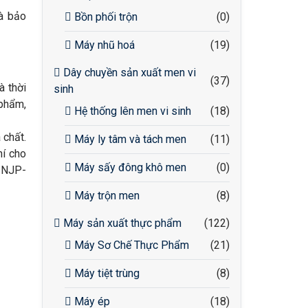
và bảo
Bồn phối trộn
(0)
Máy nhũ hoá
(19)
Dây chuyền sản xuất men vi
(37)
à thời
sinh
 phẩm,
Hệ thống lên men vi sinh
(18)
 chất.
Máy ly tâm và tách men
(11)
hí cho
Máy sấy đông khô men
(0)
g NJP-
Máy trộn men
(8)
Máy sản xuất thực phẩm
(122)
Máy Sơ Chế Thực Phẩm
(21)
Máy tiệt trùng
(8)
Máy ép
(18)