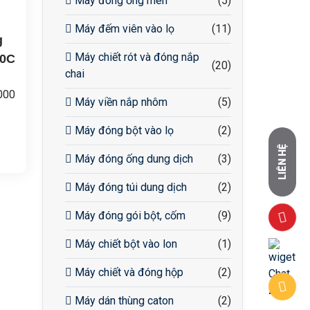
Máy đóng ống men
(5)
Máy đếm viên vào lọ
(11)
g
Máy chiết rót và đóng nắp
00C
(20)
chai
000
Máy viền nắp nhôm
(5)
iên
Máy đóng bột vào lọ
(2)
LIÊN HỆ
Máy đóng ống dung dịch
(3)
Hz,
Máy đóng túi dung dịch
(2)
Máy đóng gói bột, cốm
(9)
c
Máy chiết bột vào lon
(1)
Máy chiết và đóng hộp
(2)
Máy dán thùng caton
(2)