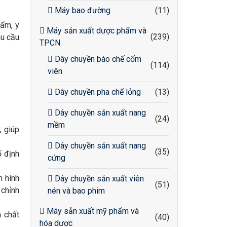
Máy bao đường
(11)
hẩm, y
Máy sản xuất dược phẩm và
(239)
hu cầu
TPCN
Dây chuyền bào chế cốm
(114)
viên
Dây chuyền pha chế lỏng
(13)
Dây chuyền sản xuất nang
(24)
mềm
, giúp
Dây chuyền sản xuất nang
(35)
ố định
cứng
n hình
Dây chuyền sản xuất viên
(51)
 chỉnh
nén và bao phim
Máy sản xuất mỹ phẩm và
à chất
(40)
hóa dược