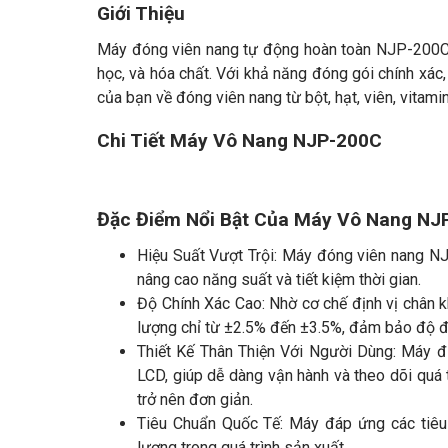
Giới Thiệu
Máy đóng viên nang tự động hoàn toàn NJP-200C 
học, và hóa chất. Với khả năng đóng gói chính xác
của bạn về đóng viên nang từ bột, hạt, viên, vitami
Chi Tiết Máy Vô Nang NJP-200C
Đặc Điểm Nổi Bật Của Máy Vô Nang NJ
Hiệu Suất Vượt Trội: Máy đóng viên nang NJ
nâng cao năng suất và tiết kiệm thời gian.
Độ Chính Xác Cao: Nhờ cơ chế định vị chân k
lượng chỉ từ ±2.5% đến ±3.5%, đảm bảo độ đ
Thiết Kế Thân Thiện Với Người Dùng: Máy đ
LCD, giúp dễ dàng vận hành và theo dõi quá t
trở nên đơn giản.
Tiêu Chuẩn Quốc Tế: Máy đáp ứng các tiêu
lượng trong quá trình sản xuất.