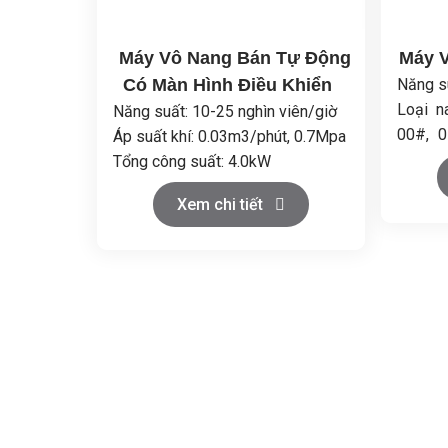
Máy Vô Nang Bán Tự Động
Máy 
Có Màn Hình Điều Khiển
Năng su
Loại n
Năng suất: 10-25 nghìn viên/giờ
00#, 0
Áp suất khí: 0.03m3/phút, 0.7Mpa
bằng 
Tổng công suất: 4.0kW
Chất li
Kích thước (DxRxC):
Xem chi tiết
Tổng c
1140x700x1630mm
Trọng 