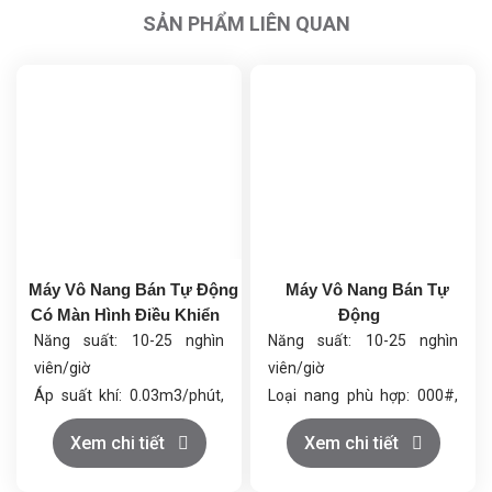
SẢN PHẨM LIÊN QUAN
Máy Vô Nang Bán Tự Động
Máy Vô Nang Bán Tự
Có Màn Hình Điều Khiển
Động
Năng suất: 10-25 nghìn
Năng suất: 10-25 nghìn
viên/giờ
viên/giờ
Áp suất khí: 0.03m3/phút,
Loại nang phù hợp: 000#,
0.7Mpa
00L#, 00#, 0L#, 0-5#, nang
Xem chi tiết
Xem chi tiết
Tổng công suất: 4.0kW
sản xuất bằng máy
Kích thước (DxRxC):
Chất liệu: Thép không gỉ