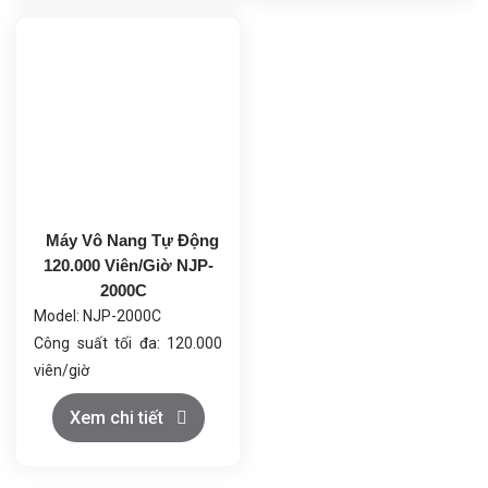
1140x700x1630mm
Tổng công suất: 4.0kW
Trọng lượng tổng: 520kg
Máy Vô Nang Tự Động
120.000 Viên/Giờ NJP-
2000C
Model: NJP-2000C
Công suất tối đa: 120.000
viên/giờ
Phù hợp với kích thước viên
Xem chi tiết
nang: 00#-5# và hộp an
toàn
Số lỗ khuôn: 18