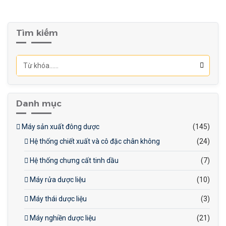
Điện áp: 380/220V,
50/60Hz, 10kW
Tìm kiếm
Tiếng ồn: <75dB
Kích thước
máy: 1500x1350x2100mm
Khối lượng tịnh: 1600kg
Danh mục
Máy sản xuất đông dược
(145)
Hệ thống chiết xuất và cô đặc chân không
(24)
Hệ thống chưng cất tinh dầu
(7)
Máy rửa dược liệu
(10)
Máy thái dược liệu
(3)
Máy nghiền dược liệu
(21)