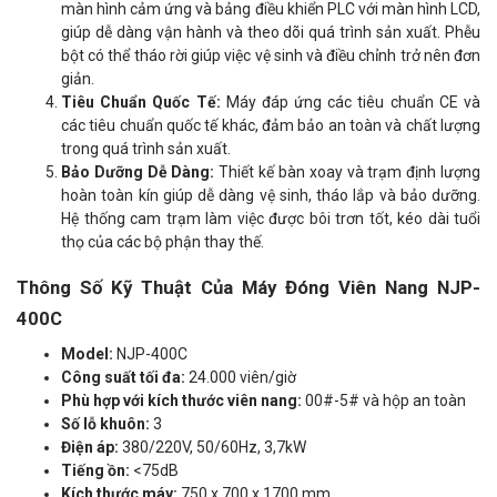
màn hình cảm ứng và bảng điều khiển PLC với màn hình LCD,
giúp dễ dàng vận hành và theo dõi quá trình sản xuất. Phễu
bột có thể tháo rời giúp việc vệ sinh và điều chỉnh trở nên đơn
giản.
Tiêu Chuẩn Quốc Tế:
Máy đáp ứng các tiêu chuẩn CE và
các tiêu chuẩn quốc tế khác, đảm bảo an toàn và chất lượng
trong quá trình sản xuất.
Bảo Dưỡng Dễ Dàng:
Thiết kế bàn xoay và trạm định lượng
hoàn toàn kín giúp dễ dàng vệ sinh, tháo lắp và bảo dưỡng.
Hệ thống cam trạm làm việc được bôi trơn tốt, kéo dài tuổi
thọ của các bộ phận thay thế.
Thông Số Kỹ Thuật Của Máy Đóng Viên Nang NJP-
400C
Model:
NJP-400C
Công suất tối đa:
24.000 viên/giờ
Phù hợp với kích thước viên nang:
00#-5# và hộp an toàn
Số lỗ khuôn:
3
Điện áp:
380/220V, 50/60Hz, 3,7kW
Tiếng ồn:
<75dB
Kích thước máy:
750 x 700 x 1700 mm