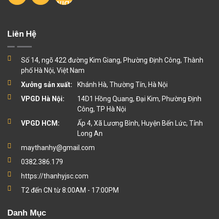
Liên Hệ
Số 14, ngõ 422 đường Kim Giang, Phường Định Công, Thành
phố Hà Nội, Việt Nam
Xưởng sản xuất:
Khánh Hà, Thường Tín, Hà Nội
VPGD Hà Nội:
14D1 Hồng Quang, Đại Kim, Phường Định
Công, TP Hà Nội
VPGD HCM:
Ấp 4, Xã Lương Bình, Huyện Bến Lức, Tỉnh
Long An
maythanhy@gmail.com
0382.386.179
https://thanhyjsc.com
T2 đến CN từ 8:00AM - 17:00PM
Danh Mục