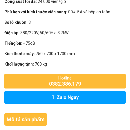
Công suất tối đa:
24.000 viên/giờ
Phù hợp với kích thước viên nang:
00#-5# và hộp an toàn
Số lỗ khuôn:
3
Điện áp:
380/220V, 50/60Hz, 3,7kW
Tiếng ồn:
<75dB
Kích thước máy:
750 x 700 x 1700 mm
Khối lượng tịnh:
700 kg
Hotline
0382.386.179
Zalo Ngay
Mô tả sản phẩm