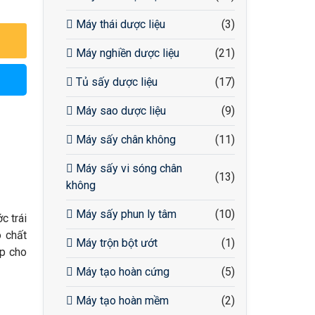
Máy thái dược liệu
(3)
Máy nghiền dược liệu
(21)
Tủ sấy dược liệu
(17)
Máy sao dược liệu
(9)
Máy sấy chân không
(11)
Máy sấy vi sóng chân
(13)
không
Máy sấy phun ly tâm
(10)
c trái
o chất
Máy trộn bột ướt
(1)
ợp cho
Máy tạo hoàn cứng
(5)
Máy tạo hoàn mềm
(2)