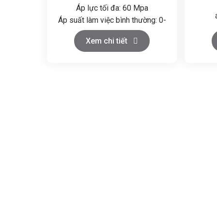
Áp lực tối đa: 60 Mpa
Áp suất làm việc bình thường: 0-
48 Mpa
Áp su
Xem chi tiết
Xe máy: 37 kw
Thời gian bảo hành: 12 tháng
Trọng lượng: 2800 KG
Kích thước: 180 * 115 * 140 cm
Thời
Tr
th