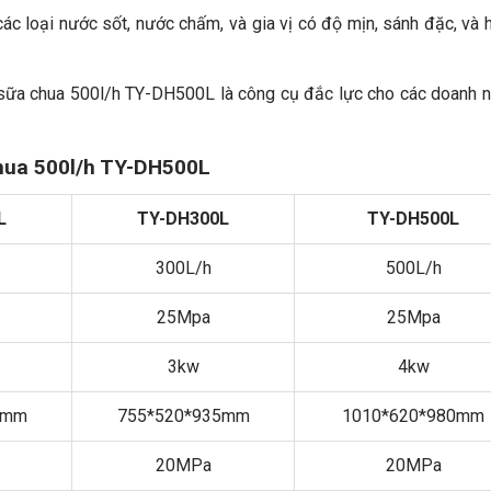
các loại nước sốt, nước chấm, và gia vị có độ mịn, sánh đặc, và
á sữa chua 500l/h TY-DH500L là công cụ đắc lực cho các doanh 
hua 500l/h TY-DH500L
L
TY-DH300L
TY-DH500L
300L/h
500L/h
25Mpa
25Mpa
3kw
4kw
5mm
755*520*935mm
1010*620*980mm
20MPa
20MPa