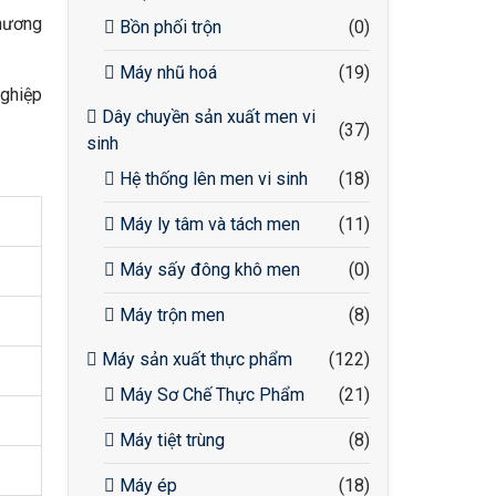
 hương
Bồn phối trộn
(0)
Máy nhũ hoá
(19)
nghiệp
Dây chuyền sản xuất men vi
(37)
sinh
Hệ thống lên men vi sinh
(18)
Máy ly tâm và tách men
(11)
Máy sấy đông khô men
(0)
Máy trộn men
(8)
Máy sản xuất thực phẩm
(122)
Máy Sơ Chế Thực Phẩm
(21)
Máy tiệt trùng
(8)
Máy ép
(18)