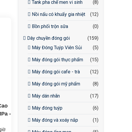
Tank pha chế men vi sinh
(8)
Nồi nấu có khuấy gia nhiệt
(12)
Bồn phối trộn sữa
(0)
Dây chuyền đóng gói
(159)
Máy Đóng Tuýp Viên Sủi
(5)
Máy đóng gói thực phẩm
(15)
Máy đóng gói cafe - trà
(12)
Máy đóng gói mỹ phẩm
(8)
Máy dán nhãn
(17)
Cao
Máy đóng tuýp
(6)
MPa -
Máy đóng và xoáy nắp
(1)
giờ