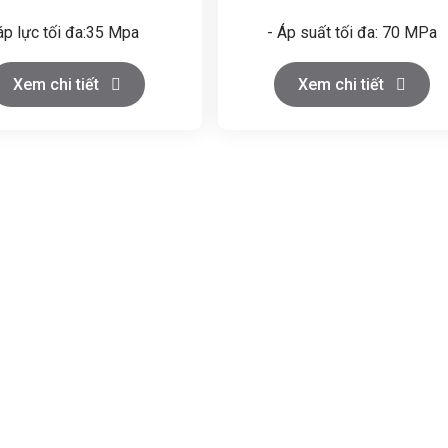
áp lực tối đa:35 Mpa
- Áp suất tối đa: 70 MPa
ất làm việc bình thường:0-
- Khối lượng: 700 Kg
Xem chi tiết
Xem chi tiết
48 Mpa
- Kích thước (L*W*H):
Xe máy:37 kw
1,2x0,8x1,0 m
 gian bảo hành:12 tháng
ọng lượng:2800 KGKích
ước:180 * 115 * 140 cm