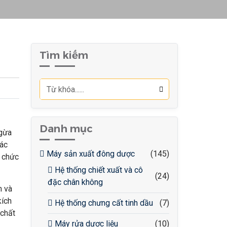
Tìm kiếm
Danh mục
ngừa
các
Máy sản xuất đông dược
(145)
 chức
Hệ thống chiết xuất và cô
(24)
đặc chân không
m và
kích
Hệ thống chưng cất tinh dầu
(7)
 chất
Máy rửa dược liệu
(10)