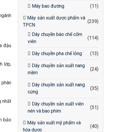
Máy bao đường
(11)
 ngành
Máy sản xuất dược phẩm và
(239)
TPCN
Dây chuyền bào chế cốm
(114)
viên
ữa đậu
Dây chuyền pha chế lỏng
(13)
h lớp,
Dây chuyền sản xuất nang
(24)
mềm
p phân
Dây chuyền sản xuất nang
(35)
cứng
g nhất
Dây chuyền sản xuất viên
(51)
nén và bao phim
ảm bảo
Máy sản xuất mỹ phẩm và
(40)
hóa dược