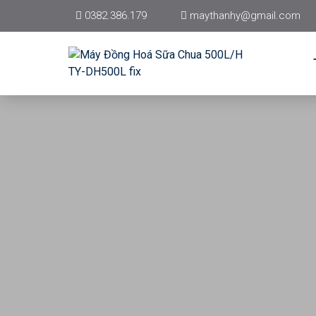
0382.386.179
maythanhy@gmail.com