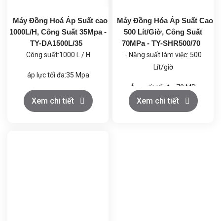
Máy Đồng Hoá Áp Suất cao
Máy Đồng Hóa Áp Suất Cao
1000L/H, Công Suất 35Mpa -
500 Lít/Giờ, Công Suất
TY-DA1500L/35
70MPa - TY-SHR500/70
Công suất:1000 L / H
- Năng suất làm việc: 500
Lít/giờ
áp lực tối đa:35 Mpa
- Áp suất tối đa: 70 MPa
Áp suất làm việc bình
Xem chi tiết
Xem chi tiết
thường:0-48 Mpa
- Khối lượng: 700 Kg
Xe máy:37 kw
- Kích thước (L*W*H):
1,2x0,8x1,0 m
Thời gian bảo hành:12
tháng
Trọng lượng:2800 KGKích
thước:180 * 115 * 140 cm