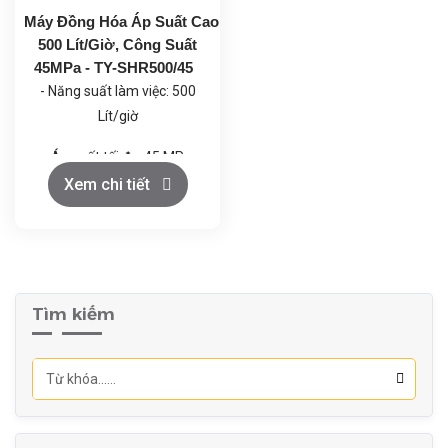
Máy Đồng Hóa Áp Suất Cao
500 Lít/Giờ, Công Suất
45MPa - TY-SHR500/45
- Năng suất làm việc: 500
Lít/giờ
- Áp suất tối đa: 45 MPa
Xem chi tiết
- Khối lượng: 700 Kg
- Kích thước (L*W*H):
1,2x0,8x1,0 m
Tìm kiếm