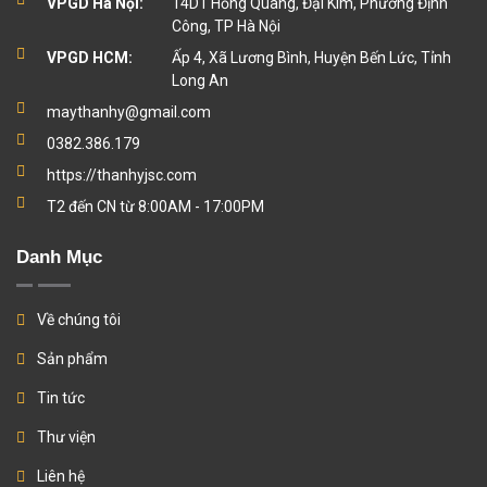
VPGD Hà Nội:
14D1 Hồng Quang, Đại Kim, Phường Định
Công, TP Hà Nội
VPGD HCM:
Ấp 4, Xã Lương Bình, Huyện Bến Lức, Tỉnh
Long An
maythanhy@gmail.com
0382.386.179
https://thanhyjsc.com
T2 đến CN từ 8:00AM - 17:00PM
Danh Mục
Về chúng tôi
Sản phẩm
Tin tức
Thư viện
Liên hệ