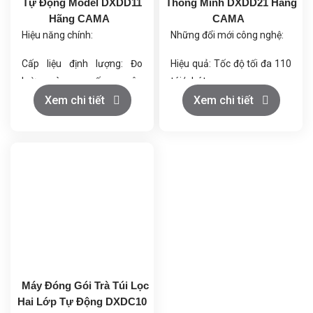
Tự Động Model DXDD11
Thông Minh DXDD21 Hãng
Hãng CAMA
CAMA
Hiệu năng chính:
Những đổi mới công nghệ:
Cấp liệu định lượng: Đo
Hiệu quả: Tốc độ tối đa 110
lường và cung cấp nguyên
túi/phút.
liệu trà vào túi với độ chính
Xem chi tiết
Xem chi tiết
Tỷ lệ đạt chuẩn cao: Giải
xác cao.
quyết vấn đề đóng gói sai
Hàn túi trà: Tự động tạo
nhãn.
hình và hàn nhiệt túi trà
theo tiêu chuẩn.
Ổn định cao: Điều khiển
Xỏ chỉ và dán nhãn: Tích
servo, PLC, cảm biến phát
hợp sợi chỉ cotton và giấy
hiện, ổn định và đáng tin
nhãn vào túi trà một cách
cậy.
tự động.
Bao bì đẹp mắt: Thiết bị cắt
Đếm túi: Tự động đếm số
bao bì có thể lựa chọn để
lượng túi trà hoàn thành để
Máy Đóng Gói Trà Túi Lọc
tạo hình bao đẹp.
kiểm soát sản lượng.
Hai Lớp Tự Động DXDC10
Đóng hộp: Đưa túi trà vào