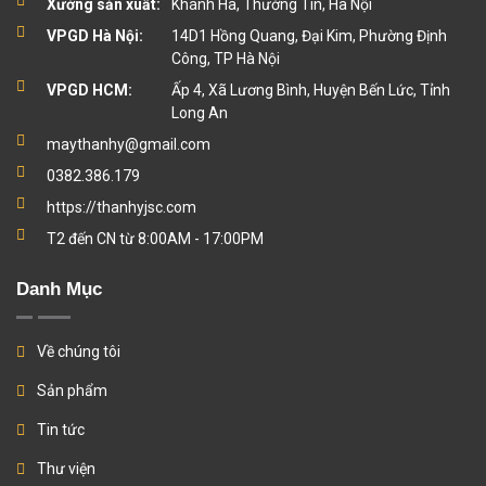
Xưởng sản xuất:
Khánh Hà, Thường Tín, Hà Nội
VPGD Hà Nội:
14D1 Hồng Quang, Đại Kim, Phường Định
Công, TP Hà Nội
VPGD HCM:
Ấp 4, Xã Lương Bình, Huyện Bến Lức, Tỉnh
Long An
maythanhy@gmail.com
0382.386.179
https://thanhyjsc.com
T2 đến CN từ 8:00AM - 17:00PM
Danh Mục
Về chúng tôi
Sản phẩm
Tin tức
Thư viện