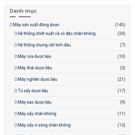
túi trà, mang lại sự tiện lợi
Danh mục
và tính thẩm mỹ.
Máy sản xuất đông dược
(145)
Hệ thống chiết xuất và cô đặc chân không
(24)
Hệ thống chưng cất tinh dầu
(7)
Máy rửa dược liệu
(10)
Máy thái dược liệu
(3)
Máy nghiền dược liệu
(21)
Tủ sấy dược liệu
(17)
Máy sao dược liệu
(9)
Máy sấy chân không
(11)
Máy sấy vi sóng chân không
(13)