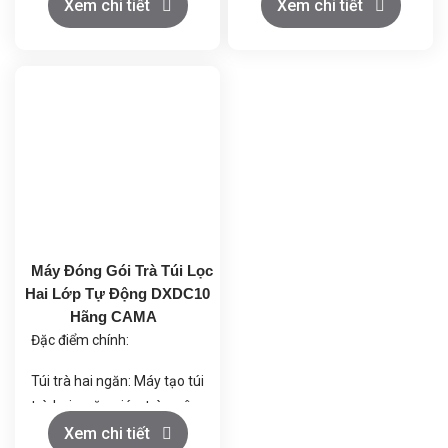
liệu trà vào túi với độ chính
Xem chi tiết
Xem chi tiết
Tỷ lệ đạt chuẩn cao: Giải
xác cao.
quyết vấn đề đóng gói sai
Hàn túi trà: Tự động tạo
nhãn.
hình và hàn nhiệt túi trà
theo tiêu chuẩn.
Ổn định cao: Điều khiển
Xỏ chỉ và dán nhãn: Tích
servo, PLC, cảm biến phát
hợp sợi chỉ cotton và giấy
hiện, ổn định và đáng tin
nhãn vào túi trà một cách
cậy.
tự động.
Bao bì đẹp mắt: Thiết bị cắt
Đếm túi: Tự động đếm số
bao bì có thể lựa chọn để
lượng túi trà hoàn thành để
Máy Đóng Gói Trà Túi Lọc
tạo hình bao đẹp.
kiểm soát sản lượng.
Hai Lớp Tự Động DXDC10
Đóng hộp: Đưa túi trà vào
Hãng CAMA
Thông minh: Điều khiển từ
hộp đóng gói nhanh chóng
Đặc điểm chính:
xa, v.v.
và chính xác.
Túi trà hai ngăn: Máy tạo túi
trà hai ngăn giúp trà ngâm
đều, tối ưu hóa hương vị.
Xem chi tiết