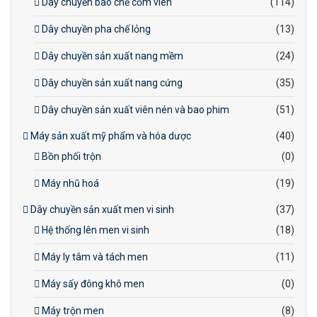
Dây chuyền bào chế cốm viên
(114)
Dây chuyền pha chế lỏng
(13)
Dây chuyền sản xuất nang mềm
(24)
Dây chuyền sản xuất nang cứng
(35)
Dây chuyền sản xuất viên nén và bao phim
(51)
Máy sản xuất mỹ phẩm và hóa dược
(40)
Bồn phối trộn
(0)
Máy nhũ hoá
(19)
Dây chuyền sản xuất men vi sinh
(37)
Hệ thống lên men vi sinh
(18)
Máy ly tâm và tách men
(11)
Máy sấy đông khô men
(0)
Máy trộn men
(8)