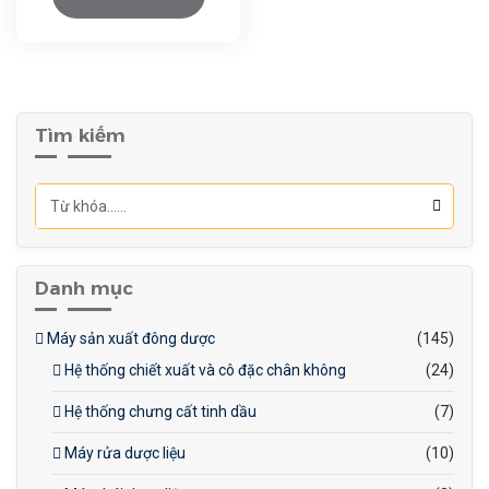
men: Hệ thống giúp tối ưu
hóa các thông số lên men,
tăng hiệu suất sản xuất và
Kiểm soát chính xác: Hệ
giảm thiểu thời gian lên
thống cho phép kiểm soát
men.
Tìm kiếm
chính xác các thông số lên
men, đảm bảo chất lượng
sản phẩm ổn định.
Danh mục
Máy sản xuất đông dược
(145)
Hệ thống chiết xuất và cô đặc chân không
(24)
Hệ thống chưng cất tinh dầu
(7)
Máy rửa dược liệu
(10)