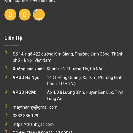
Kinh doanh 4: 0946.651.567
Liên Hệ
Số 14, ngõ 422 đường Kim Giang, Phường Định Công, Thành
phố Hà Nội, Việt Nam
Xưởng sản xuất:
Khánh Hà, Thường Tín, Hà Nội
VPGD Hà Nội:
14D1 Hồng Quang, Đại Kim, Phường Định
Công, TP Hà Nội
VPGD HCM:
Ấp 4, Xã Lương Bình, Huyện Bến Lức, Tỉnh
Long An
maythanhy@gmail.com
0382.386.179
https://thanhyjsc.com
T2 đến CN từ 8:00AM - 17:00PM