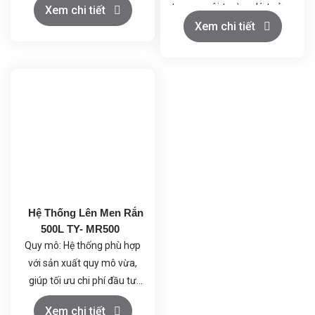
tạo ra môi trường lý tưởng
các yếu tố như nhiệt độ, pH,
Xem chi tiết
cho vi sinh vật phát triển.
Xem chi tiết
DO, và khí cấp liệu.
Điều kiện nhiệt độ và áp
Điều khiển chính xác nhờ
suất ổn định, đảm bảo chất
vào hệ thống PLC, cho phép
lượng sản phẩm.
điều chỉnh các tham số lên
Khí nén sạch và giải nhiệt
men và giám sát qua màn
tốt, duy trì môi trường làm
hình LCD.
việc an toàn và ổn định.
Tích hợp các chức năng
Tiết kiệm năng lượng và dễ
bảo vệ và tự động điều
dàng vận hành, hỗ trợ
chỉnh giúp duy trì điều kiện
nghiên cứu và sản xuất quy
lên men tối ưu và bảo vệ dữ
mô nhỏ.
liệu.
Hệ Thống Lên Men Rắn
Khả năng ghi nhận và phân
500L TY- MR500
tích dữ liệu giúp tối ưu hóa
Quy mô: Hệ thống phù hợp
quá trình và nâng cao hiệu
với sản xuất quy mô vừa,
quả sản xuất.
giúp tối ưu chi phí đầu tư
ban đầu.
Tối ưu hóa quá trình lên
Xem chi tiết