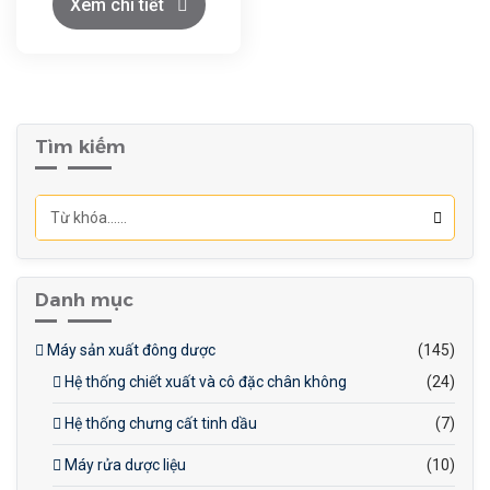
Tối ưu hóa quá trình lên
Xem chi tiết
men: Hệ thống giúp tối ưu
hóa các thông số lên men,
tăng hiệu suất sản xuất và
Kiểm soát chính xác: Hệ
giảm thiểu thời gian lên
thống cho phép kiểm soát
men.
Tìm kiếm
chính xác các thông số lên
men, đảm bảo chất lượng
sản phẩm ổn định.
Danh mục
Máy sản xuất đông dược
(145)
Hệ thống chiết xuất và cô đặc chân không
(24)
Hệ thống chưng cất tinh dầu
(7)
Máy rửa dược liệu
(10)