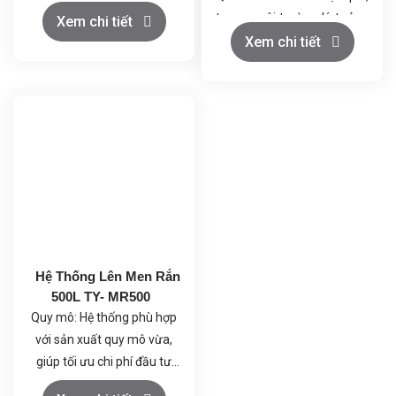
tạo ra môi trường lý tưởng
các yếu tố như nhiệt độ, pH,
Xem chi tiết
cho vi sinh vật phát triển.
Xem chi tiết
DO, và khí cấp liệu.
Điều kiện nhiệt độ và áp
Điều khiển chính xác nhờ
suất ổn định, đảm bảo chất
vào hệ thống PLC, cho phép
lượng sản phẩm.
điều chỉnh các tham số lên
Khí nén sạch và giải nhiệt
men và giám sát qua màn
tốt, duy trì môi trường làm
hình LCD.
việc an toàn và ổn định.
Tích hợp các chức năng
Tiết kiệm năng lượng và dễ
bảo vệ và tự động điều
dàng vận hành, hỗ trợ
chỉnh giúp duy trì điều kiện
nghiên cứu và sản xuất quy
lên men tối ưu và bảo vệ dữ
mô nhỏ.
liệu.
Hệ Thống Lên Men Rắn
Khả năng ghi nhận và phân
500L TY- MR500
tích dữ liệu giúp tối ưu hóa
Quy mô: Hệ thống phù hợp
quá trình và nâng cao hiệu
với sản xuất quy mô vừa,
quả sản xuất.
giúp tối ưu chi phí đầu tư
ban đầu.