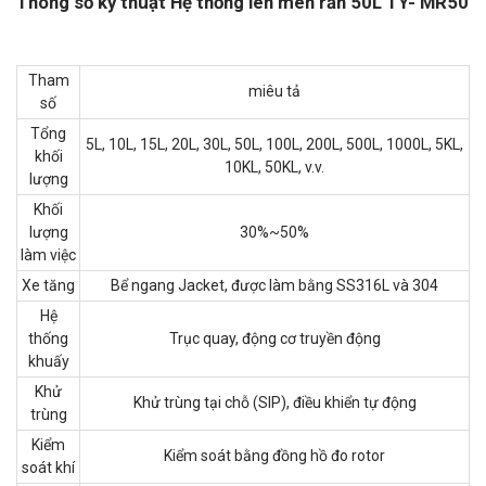
Thông số kỹ thuật
Hệ thống lên men rắn 50L TY- MR50
Tham
miêu tả
số
Tổng
5L, 10L, 15L, 20L, 30L, 50L, 100L, 200L, 500L, 1000L, 5KL,
khối
10KL, 50KL, v.v.
lượng
Khối
lượng
30%~50%
làm việc
Xe tăng
Bể ngang Jacket, được làm bằng SS316L và 304
Hệ
thống
Trục quay, động cơ truyền động
khuấy
Khử
Khử trùng tại chỗ (SIP), điều khiển tự động
trùng
Kiểm
Kiểm soát bằng đồng hồ đo rotor
soát khí