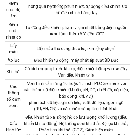
Kiểm
Thông qua hệ thống phun nước tự động điều chỉnh. Có
soát độ
thể điều chỉnh bằng tay.
ẩm
Kiểm
Tự động điều khiển, phạm vi gia nhiệt bằng điện: nguồn
soát
nước tăng thêm 5℃ đến 70℃
nhiệt độ
Lấy
Lấy mẫu thủ công theo loại kim (tùy chọn)
mẫu
Áp lực
Điều khiển tự động, máy phát áp suất BD Đức
Có bình ngưng trước khi xả, điều khiển bằng van sơ đồ /
Khí thải
Van điều khiển tỷ lệ.
Màn hình cảm ứng 10 hoặc 15 inch, PLC Siemens với
Các
các thông số điều khiển (khuấy, pH, DO, nhiệt độ, cấp liệu,
thông
báo động, khí, v.v.),
số kiểm
phân tích dữ liệu, ghi dữ liệu, xuất dữ liệu, ngôn ngữ
soát
(RU/EN/CN) và các chức năng tùy chỉnh khác
Điều khiển từ xa, Đồng hồ đo lưu lượng khối lượng (điều
Cấu
khiển khí tự động), Hệ thống sưởi khí thải, Bộ lọc khí thải,
hình tùy
Phân tích khí thải (CO2), Cảm biến mức,