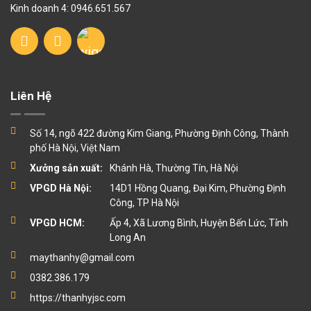
Kinh doanh 4: 0946.651.567
Liên Hệ
Số 14, ngõ 422 đường Kim Giang, Phường Định Công, Thành
phố Hà Nội, Việt Nam
Xưởng sản xuất:
Khánh Hà, Thường Tín, Hà Nội
VPGD Hà Nội:
14D1 Hồng Quang, Đại Kim, Phường Định
Công, TP Hà Nội
VPGD HCM:
Ấp 4, Xã Lương Bình, Huyện Bến Lức, Tỉnh
Long An
maythanhy@gmail.com
0382.386.179
https://thanhyjsc.com