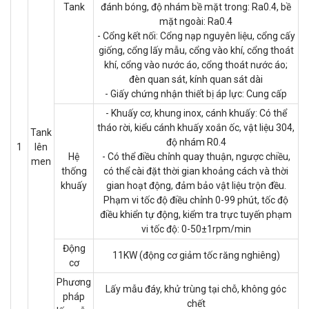
Tank
đánh bóng, độ nhám bề mặt trong: Ra0.4, bề
mặt ngoài: Ra0.4
- Cổng kết nối: Cổng nạp nguyên liệu, cổng cấy
giống, cổng lấy mẫu, cổng vào khí, cổng thoát
khí, cổng vào nước áo, cổng thoát nước áo;
đèn quan sát, kính quan sát dài
- Giấy chứng nhận thiết bị áp lực: Cung cấp
- Khuấy cơ, khung inox, cánh khuấy: Có thể
tháo rời, kiểu cánh khuấy xoắn ốc, vật liệu 304,
Tank
độ nhám R0.4
1
lên
Hệ
- Có thể điều chỉnh quay thuận, ngược chiều,
men
thống
có thể cài đặt thời gian khoảng cách và thời
khuấy
gian hoạt động, đảm bảo vật liệu trộn đều.
Phạm vi tốc độ điều chỉnh 0-99 phút, tốc độ
điều khiển tự động, kiểm tra trực tuyến phạm
vi tốc độ: 0-50±1rpm/min
Động
11KW (động cơ giảm tốc răng nghiêng)
cơ
Phương
Lấy mẫu đáy, khử trùng tại chỗ, không góc
pháp
chết