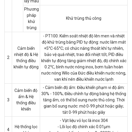
lấy mẫu
Phương
pháp
Khử trùng thủ công
khử
trùng
- PT100: Kiểm soát nhiệt độ lên men và nhiệt
độ khử trùng bằng PID tự động: nước làm mát
Cảm biến
+5°C-65°C; có chức năng thoát khí tự nhiên,
nhiệt độ & Hệ
bảo vệ quá nhiệt, trao đổi nhiệt tốt, PID điều
2
thống điều
khiển tự động tăng giảm nhiệt độ, độ chính xác
khiển tự động
0.2℃, bình nước nóng inox, bơm tuần hoàn
nước nóng Wilo của Đức điều khiển nước nóng,
van khí nén điều khiển nước lạnh
- Cảm biến độ ẩm: Điều khiển phạm vi độ ẩm:
Cảm biến độ
30% - 100%; Điều chỉnh tự động bằng hệ thống
ẩm & Hệ
3
tăng ẩm, có thể bổ sung nước thủ công. Thời
thống điều
gian bổ sung nước: mở 0-99 phút hoặc giây;
khiển
tắt 0-99 phút hoặc giây
- Vật liệu vỏ lọc là inox 304
Hệ thống lọc
- Lõi lọc độ chính xác 0.01μm
4