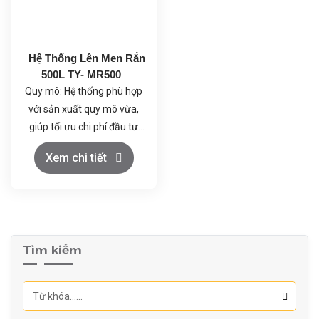
dàng vận hành, hỗ trợ
chỉnh giúp duy trì điều kiện
nghiên cứu và sản xuất quy
lên men tối ưu và bảo vệ dữ
mô nhỏ.
liệu.
Hệ Thống Lên Men Rắn
Khả năng ghi nhận và phân
500L TY- MR500
tích dữ liệu giúp tối ưu hóa
Quy mô: Hệ thống phù hợp
quá trình và nâng cao hiệu
với sản xuất quy mô vừa,
quả sản xuất.
giúp tối ưu chi phí đầu tư
ban đầu.
Tối ưu hóa quá trình lên
Xem chi tiết
men: Hệ thống giúp tối ưu
hóa các thông số lên men,
tăng hiệu suất sản xuất và
Kiểm soát chính xác: Hệ
giảm thiểu thời gian lên
thống cho phép kiểm soát
men.
Tìm kiếm
chính xác các thông số lên
men, đảm bảo chất lượng
sản phẩm ổn định.