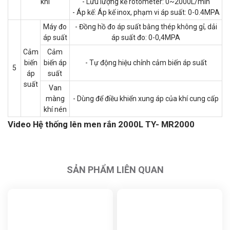
khí
- Lưu lượng kế rotometer: 0~2000L/min
- Áp kế: Áp kế inox, phạm vi áp suất: 0-0.4MPA
Máy đo
- Đồng hồ đo áp suất bằng thép không gỉ, dải
áp suất
áp suất đo: 0-0,4MPA
Cảm
Cảm
biến
biến áp
- Tự động hiệu chỉnh cảm biến áp suất
5
áp
suất
suất
Van
màng
- Dùng để điều khiển xung áp của khí cung cấp
khí nén
Video Hệ thống lên men rắn 2000L TY- MR2000
SẢN PHẨM LIÊN QUAN