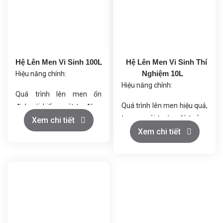
Hệ Lên Men Vi Sinh 100L
Hệ Lên Men Vi Sinh Thí
Nghiệm 10L
Hiệu năng chính:
Hiệu năng chính:
Quá trình lên men ổn
Quá trình lên men hiệu quả,
định với kiểm soát tự động
tạo ra môi trường lý tưởng
các yếu tố như nhiệt độ, pH,
Xem chi tiết
cho vi sinh vật phát triển.
Xem chi tiết
DO, và khí cấp liệu.
Điều kiện nhiệt độ và áp
Điều khiển chính xác nhờ
suất ổn định, đảm bảo chất
vào hệ thống PLC, cho phép
lượng sản phẩm.
điều chỉnh các tham số lên
Khí nén sạch và giải nhiệt
men và giám sát qua màn
tốt, duy trì môi trường làm
hình LCD.
việc an toàn và ổn định.
Tích hợp các chức năng
Tiết kiệm năng lượng và dễ
bảo vệ và tự động điều