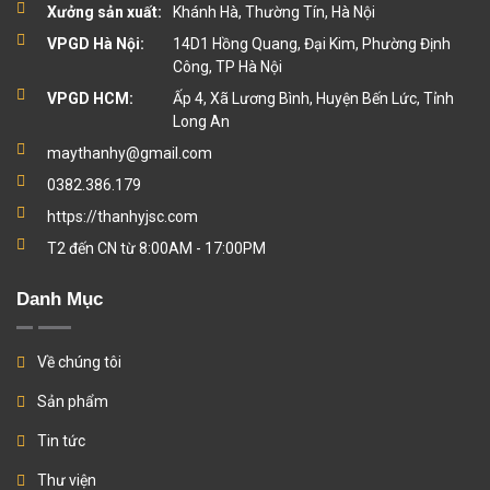
Xưởng sản xuất:
Khánh Hà, Thường Tín, Hà Nội
VPGD Hà Nội:
14D1 Hồng Quang, Đại Kim, Phường Định
Công, TP Hà Nội
VPGD HCM:
Ấp 4, Xã Lương Bình, Huyện Bến Lức, Tỉnh
Long An
maythanhy@gmail.com
0382.386.179
https://thanhyjsc.com
T2 đến CN từ 8:00AM - 17:00PM
Danh Mục
Về chúng tôi
Sản phẩm
Tin tức
Thư viện