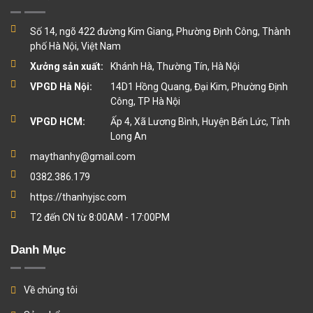
Số 14, ngõ 422 đường Kim Giang, Phường Định Công, Thành
phố Hà Nội, Việt Nam
Xưởng sản xuất:
Khánh Hà, Thường Tín, Hà Nội
VPGD Hà Nội:
14D1 Hồng Quang, Đại Kim, Phường Định
Công, TP Hà Nội
VPGD HCM:
Ấp 4, Xã Lương Bình, Huyện Bến Lức, Tỉnh
Long An
maythanhy@gmail.com
0382.386.179
https://thanhyjsc.com
T2 đến CN từ 8:00AM - 17:00PM
Danh Mục
Về chúng tôi