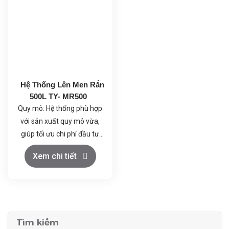
men và giám sát qua màn
tốt, duy trì môi trường làm
hình LCD.
việc an toàn và ổn định.
Tích hợp các chức năng
Tiết kiệm năng lượng và dễ
bảo vệ và tự động điều
dàng vận hành, hỗ trợ
chỉnh giúp duy trì điều kiện
nghiên cứu và sản xuất quy
lên men tối ưu và bảo vệ dữ
mô nhỏ.
liệu.
Hệ Thống Lên Men Rắn
Khả năng ghi nhận và phân
500L TY- MR500
tích dữ liệu giúp tối ưu hóa
Quy mô: Hệ thống phù hợp
quá trình và nâng cao hiệu
với sản xuất quy mô vừa,
quả sản xuất.
giúp tối ưu chi phí đầu tư
ban đầu.
Tối ưu hóa quá trình lên
Xem chi tiết
men: Hệ thống giúp tối ưu
hóa các thông số lên men,
tăng hiệu suất sản xuất và
Kiểm soát chính xác: Hệ
giảm thiểu thời gian lên
thống cho phép kiểm soát
men.
Tìm kiếm
chính xác các thông số lên