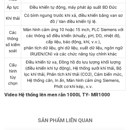
Áp lực
Điều khiển tự động, máy phát áp suất BD Đức
Có bình ngưng trước khi xả, điều khiển bằng van sơ
Khí thải
đồ / Van điều khiển tỷ lệ.
Màn hình cảm ứng 10 hoặc 15 inch, PLC Siemens với
Các
các thông số điều khiển (khuấy, pH, DO, nhiệt độ,
thông
cấp liệu, báo động, khí, v.v.),
số kiểm
phân tích dữ liệu, ghi dữ liệu, xuất dữ liệu, ngôn ngữ
soát
(RU/EN/CN) và các chức năng tùy chỉnh khác
Điều khiển từ xa, Đồng hồ đo lưu lượng khối lượng
Cấu
(điều khiển khí tự động), Hệ thống sưởi khí thải, Bộ
hình
lọc khí thải, Phân tích khí thải (CO2), Cảm biến mức,
tùy
Hệ thống cân, In ấn, Màn hình cảm ứng Siemens,
chọn
Phớt cơ khí kép, v.v.
Video Hệ thống lên men rắn 1000L TY- MR1000
SẢN PHẨM LIÊN QUAN