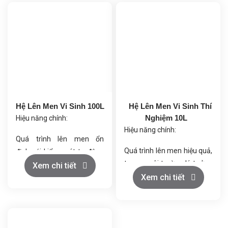
Hệ Lên Men Vi Sinh 100L
Hệ Lên Men Vi Sinh Thí
Nghiệm 10L
Hiệu năng chính:
Hiệu năng chính:
Quá trình lên men ổn
Quá trình lên men hiệu quả,
định với kiểm soát tự động
tạo ra môi trường lý tưởng
các yếu tố như nhiệt độ, pH,
Xem chi tiết
cho vi sinh vật phát triển.
Xem chi tiết
DO, và khí cấp liệu.
Điều kiện nhiệt độ và áp
Điều khiển chính xác nhờ
suất ổn định, đảm bảo chất
vào hệ thống PLC, cho phép
lượng sản phẩm.
điều chỉnh các tham số lên
Khí nén sạch và giải nhiệt